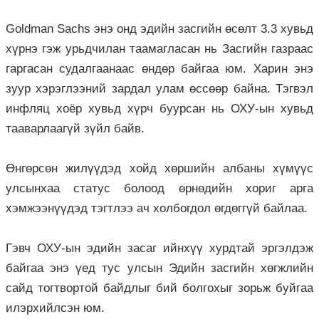
Goldman Sachs энэ онд эдийн засгийн өсөлт 3.3 хувьд
хүрнэ гэж урьдчилан таамагласан нь Засгийн газраас
гаргасан судалгаанаас өндөр байгаа юм. Харин энэ
зуур хэрэглээний зар­дал улам өссөөр байна. Тэг­вэл
инфляц хоёр хувьд хүрч буурсан нь ОХУ-ын хувьд
тааварлаагүй зүйл байв.
Өнгөрсөн жилүүдэд хойд хөршийн албаны хүмүүс
улсынхаа статус болоод өрнөдийн хориг арга
хэмжээнүүдэд тэгтлээ ач холбогдол өгдөггүй байлаа.
Гэвч ОХУ-ын эдийн засаг ийнхүү хурдтай эргэлдэж
байгаа энэ үед тус улсын Эдийн засгийн хөгжлийн
сайд тогтвортой байдлыг бий болгохыг зорьж буйгаа
илэрхийлсэн юм.