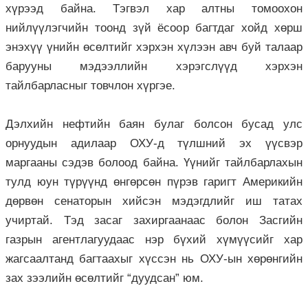
хүрээд байна. Тэгвэл хар алтны томоохон
нийлүүлэгчийн тоонд зүй ёсоор багтдаг хойд хөрш
энэхүү үнийн өсөлтийг хэрхэн хүлээн авч буй талаар
барууны мэдээллийн хэрэгслүүд хэрхэн
тайлбарласныг товчлон хүргэе.
Дэлхийн нефтийн баян булаг болсон бусад улс
орнуудын адилаар ОХУ-д түлшний эх үүсвэр
маргааны сэдэв болоод байна. Үүнийг тайлбарлахын
тулд юун түрүүнд өнгөрсөн пүрэв гаригт Америкийн
дөр­вөн сенаторын хийсэн мэдэгдлийг иш татах
учиртай. Тэд засаг захиргаанаас болон Засгийн
газрын агент­лагуудаас нэр бүхий хүмүүсийг хар
жагсаалтанд багтаахыг хүс­сэн нь ОХУ-ын хөрөнгийн
зах зээлийн өсөлтийг “дуудсан” юм.