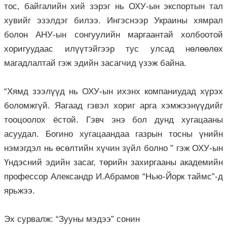
тос, байгалийн хий зэрэг нь ОХУ-ын экспортын тал
хувийг эзэлдэг билээ. Ингэснээр Украины хямрал
болон АНУ-ын сонгуулийн маргаантай холбоотой
хоригуудаас илүүтэйгээр тус улсад нөлөөлөх
магадлалтай гэж эдийн засагчид үзэж байна.
“Хямд зээлүүд нь ОХУ-ын ихэнх компа­ниудад хүрэх
боломжгүй. Яагаад гэвэл хориг арга хэмжээнүүдийг
тоо­цоолох ёстой. Гэвч энэ бол дунд хугацааны
асуудал. Богино хугацаандаа газрын тосны үнийн
нэмэгдэл нь өсөлтийн хүчин зүйл болно ” гэж ОХУ-ын
Үндэсний эдийн засаг, төрийн захиргааны ака­демийн
профессор Александр И.Абрамов “Нью-Йорк таймс”-д
ярьжээ.
Эх сурвалж: “Зууны мэдээ” сонин