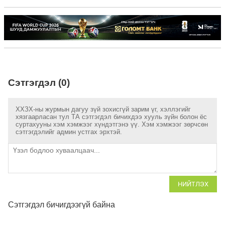
Сэтгэгдэл (0)
ХХЗХ-ны журмын дагуу зүй зохисгүй зарим үг, хэллэгийг
хязгаарласан тул ТА сэтгэгдэл бичихдээ хууль зүйн болон ёс
суртахууны хэм хэмжээг хүндэтгэнэ үү. Хэм хэмжээг зөрчсөн
сэтгэгдэлийг админ устгах эрхтэй.
НИЙТЛЭХ
Сэтгэгдэл бичигдээгүй байна