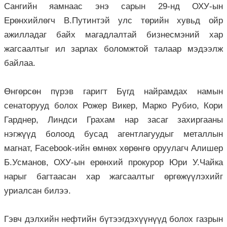
Сангийн яамнаас энэ сарын 29-нд ОХУ-ын
Ерөнхийлөгч В.Путинтэй улс төрийн хувьд ойр
ажилладаг байх магадлалтай бизнесмэний хар
жагсаалтыг ил зарлах боломжтой талаар мэдээлж
байлаа.
Өнгөрсөн пүрэв гаригт Бүгд найрамдах намын
сенаторууд бо­лох Рожер Викер, Марко Рубио, Кори
Гарднер, Линдси Грахам нар засаг захиргааны
нэгжүүд болоод бусад агентлагуудыг металлын
магнат, Facebook-ийн өмнөх хөрөнгө оруулагч Алишер
Б.Усманов, ОХУ-ын ерөнхий прокурор Юри У.Чайка
нарыг багтаасан хар жагсаалтыг өргөжүүлэхийг
уриалсан билээ.
Гэвч дэлхийн нефтийн бүтээгдэхүүнүүд болох газрын