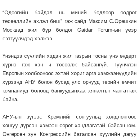
“Одоогийн байдал нь миний бодлоор өөдрөг
төсөөллийн эхлэл биш” гэж сайд Максим С.Орешкин
Москвад жил бүр болдог Gaidar Forum-ын үеэр
сэтгүүлчдэд хэлжээ.
Үнэндээ сүүлийн хэдэн жил газрын тосны үнэ өндөрт
хүрнэ гэж хэн ч төсөөлж байсангүй. Түүнчлэн
Европын холбооноос эхтэй хориг арга хэмжээнүүдийн
хү­рээнд АНУ болон бусад улс орнууд төрийн өмчит
компаниуд болоод банкуудынхаа хяналтыг чангатгаж
байна.
АНУ-ын зүгээс Кремлийг сонгуульд хөнд­лөнгөөс
хошуу дүрсэн хэмээн сөрөг ханд­лагатай байсан юм.
Өнгөрсөн зун Конгрессийн баталсан хуулийн дагуу