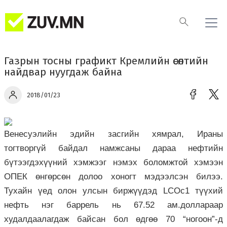
Газрын тосны графикт Кремлийн өсөлтийн
найдвар нуугдаж байна
2018/01/23
Венесуэлийн эдийн засгийн хямрал, Ираны
тогтворгүй байдал намжсаны дараа нефтийн
бүтээгдэхүүний хэмжээг нэмэх боломжтой хэмээн
ОПЕК өнгөрсөн долоо хоногт мэдээлсэн билээ.
Тухайн үед олон улсын биржүүдэд LCOc1 түүхий
нефть нэг баррель нь 67.52 ам.доллараар
худалдаалагдаж байсан бол өдгөө 70 “ногоон”-д