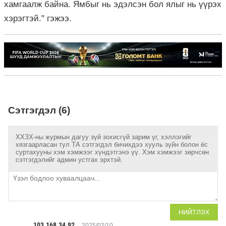
хамгаалж байна. Ямбыг нь эдэлсэн бол ялыг нь үүрэх
хэрэгтэй." гэжээ.
Сэтгэгдэл (6)
ХХЗХ-ны журмын дагуу зүй зохисгүй зарим үг, хэллэгийг
хязгаарласан тул ТА сэтгэгдэл бичихдээ хууль зүйн болон ёс
суртахууны хэм хэмжээг хүндэтгэнэ үү. Хэм хэмжээг зөрчсөн
сэтгэгдэлийг админ устгах эрхтэй.
НИЙТЛЭХ
103.168.34.92
2025/02/10