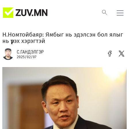
Н.Номтойбаяр: Ямбыг нь эдэлсэн бол ялыг
нь үүрэх хэрэгтэй
С.ГАНДЭЛГЭР
2025/02/07