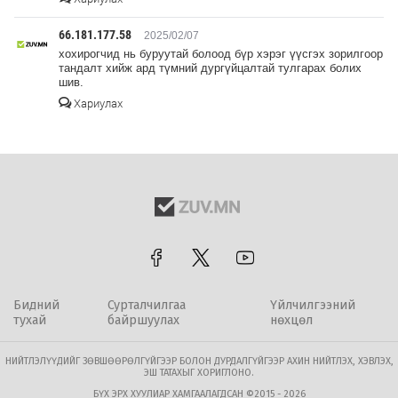
66.181.177.58
2025/02/07
хохирогчид нь буруутай болоод бүр хэрэг үүсгэх зорилгоор
тандалт хийж ард түмний дургүйцалтай тулгарах болих
шив.
Хариулах
Бидний
Сурталчилгаа
Үйлчилгээний
тухай
байршуулах
нөхцөл
НИЙТЛЭЛҮҮДИЙГ ЗӨВШӨӨРӨЛГҮЙГЭЭР БОЛОН ДУРДАЛГҮЙГЭЭР АХИН НИЙТЛЭХ, ХЭВЛЭХ,
ЭШ ТАТАХЫГ ХОРИГЛОНО.
БҮХ ЭРХ ХУУЛИАР ХАМГААЛАГДСАН ©2015 - 2026