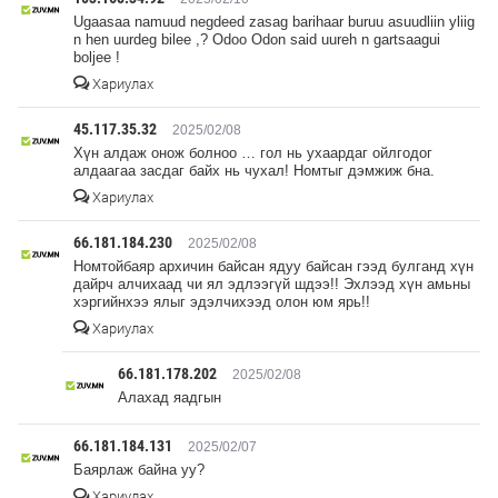
Ugaasaa namuud negdeed zasag barihaar buruu asuudliin yliig
n hen uurdeg bilee ,? Odoo Odon said uureh n gartsaagui
boljee !
Хариулах
45.117.35.32
2025/02/08
Хүн алдаж онож болноо … гол нь ухаардаг ойлгодог
алдаагаа засдаг байх нь чухал! Номтыг дэмжиж бна.
Хариулах
66.181.184.230
2025/02/08
Номтойбаяр архичин байсан ядуу байсан гээд булганд хүн
дайрч алчихаад чи ял эдлээгүй шдээ!! Эхлээд хүн амьны
хэргийнхээ ялыг эдэлчихээд олон юм ярь!!
Хариулах
66.181.178.202
2025/02/08
Алахад яадгын
66.181.184.131
2025/02/07
Баярлаж байна уу?
Хариулах