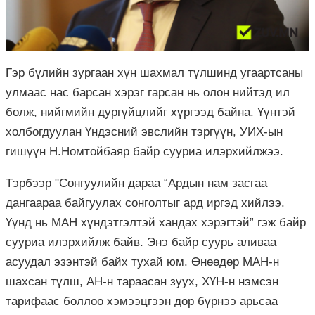
Гэр бүлийн зургаан хүн шахмал түлшинд угаартсаны
улмаас нас барсан хэрэг гарсан нь олон нийтэд ил
болж, нийгмийн дургүйцлийг хүргээд байна. Үүнтэй
холбогдуулан Үндэсний эвслийн тэргүүн, УИХ-ын
гишүүн Н.Номтойбаяр байр сууриа илэрхийлжээ.
Тэрбээр "Сонгуулийн дараа “Ардын нам засгаа
дангаараа байгуулах сонголтыг ард иргэд хийлээ.
Үүнд нь МАН хүндэтгэлтэй хандах хэрэгтэй” гэж байр
сууриа илэрхийлж байв. Энэ байр суурь аливаа
асуудал эзэнтэй байх тухай юм. Өнөөдөр МАН-н
шахсан түлш, АН-н тараасан зуух, ХҮН-н нэмсэн
тарифаас боллоо хэмээцгээн дор бүрнээ арьсаа