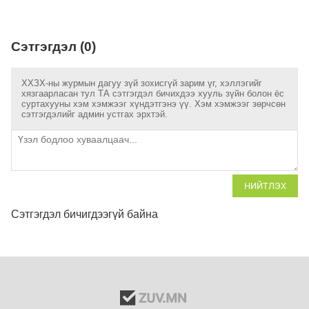
Сэтгэгдэл (0)
ХХЗХ-ны журмын дагуу зүй зохисгүй зарим үг, хэллэгийг
хязгаарласан тул ТА сэтгэгдэл бичихдээ хууль зүйн болон ёс
суртахууны хэм хэмжээг хүндэтгэнэ үү. Хэм хэмжээг зөрчсөн
сэтгэгдэлийг админ устгах эрхтэй.
НИЙТЛЭХ
Сэтгэгдэл бичигдээгүй байна