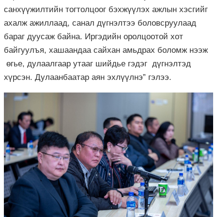
санхүүжилтийн тогтолцоог бэхжүүлэх ажлын хэсгийг
ахалж ажиллаад, санал дүгнэлтээ боловсруулаад
бараг дуусаж байна. Иргэдийн оролцоотой хот
байгуулъя, хашаандаа сайхан амьдрах боломж нээж
өгье, дулаалгаар утааг шийдье гэдэг дүгнэлтэд
хүрсэн. Дулаанбаатар аян эхлүүлнэ” гэлээ.