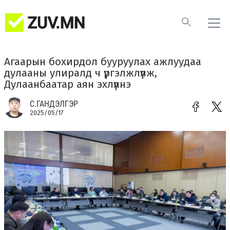
Агаарын бохирдол бууруулах ажлуудаа
дулааны улиралд ч үргэлжлүүлж,
Дулаанбаатар аян эхлүүлнэ
С.ГАНДЭЛГЭР
2025/05/17