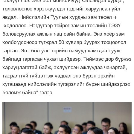
эхлүүллээ. Энэ бол монголчууд хэлсэндээ хүрдэг,
төлөвлөснөө хэрэгжүүлдэг гэдгийг харуулсан үйл
явдал. Нийслэлийн Туулын хурдны зам төсөл ч
хөдөллөө. Нэгдүгээр тойрог замын төслийн ТЭЗҮ
боловсруулах ажлын явц сайн байна. Энэ хоёр зам
холбогдсоноор түгжрэл 50 хувиар буурах тооцоолол
гарсан. Энэ бол улс төрийн намууд хамтдаа сууж
байгаад гаргасан чухал шийдвэр. Тиймээс дор бүрнээ
хариуцлагатай байж, эхлүүлсэн ажлуудаа чанартай,
тасралтгүй гүйцэтгэж чадвал энэ бүрэн эрхийн
хугацаанд нийслэлийн түгжрэлийг бүрэн шийдвэрлэх
боломж байна” гэлээ