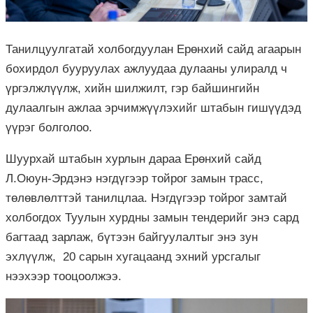
Танилцуулгатай холбогдуулан Ерөнхий сайд агаарын
бохирдол бууруулах ажлуудаа дулааны улиралд ч
үргэлжлүүлж, хийн шилжилт, гэр байшингийн
дулаалгын ажлаа эрчимжүүлэхийг штабын гишүүдэд
үүрэг болголоо.
Шуурхай штабын хурлын дараа Ерөнхий сайд
Л.Оюун-Эрдэнэ нэгдүгээр тойрог замын трасс,
төлөвлөлттэй танилцлаа. Нэгдүгээр тойрог замтай
холбогдох Туулын хурдны замын тендерийг энэ сард
багтаад зарлаж, бүтээн байгуулалтыг энэ зун
эхлүүлж, 20 сарын хугацаанд эхний урсгалыг
нээхээр тооцоолжээ.