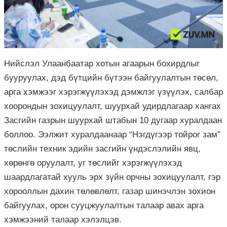
Нийслэл Улаанбаатар хотын агаарын бохирдлыг
бууруулах, дэд бүтцийн бүтээн байгуулалтын төсөл,
арга хэмжээг хэрэгжүүлэхэд дэмжлэг үзүүлэх, салбар
хоорондын зохицуулалт, шуурхай удирдлагаар хангах
Засгийн газрын шуурхай штабын 10 дугаар хуралдаан
боллоо. Ээлжит хуралдаанаар “Нэгдүгээр тойрог зам”
төслийн техник эдийн засгийн үндэслэлийн явц,
хөрөнгө оруулалт, уг төслийг хэрэгжүүлэхэд
шаардлагатай хууль эрх зүйн орчны зохицуулалт, гэр
хорооллын дахин төлөвлөлт, газар шинэчлэн зохион
байгуулах, орон сууцжуулалтын талаар авах арга
хэмжээний талаар хэлэлцэв.