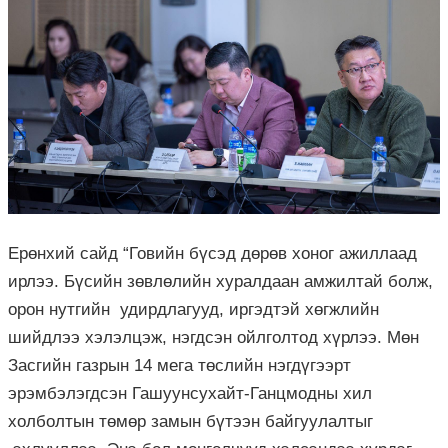
Ерөнхий сайд “Говийн бүсэд дөрөв хоног ажиллаад
ирлээ. Бүсийн зөвлөлийн хуралдаан амжилтай болж,
орон нутгийн удирдлагууд, иргэдтэй хөгжлийн
шийдлээ хэлэлцэж, нэгдсэн ойлголтод хүрлээ. Мөн
Засгийн газрын 14 мега төслийн нэгдүгээрт
эрэмбэлэгдсэн Гашуунсухайт-Ганцмодны хил
холболтын төмөр замын бүтээн байгуулалтыг