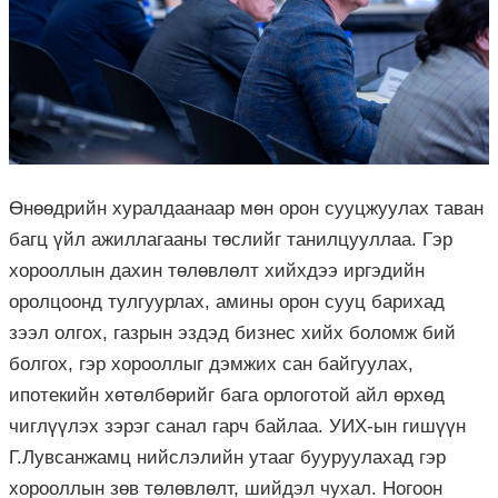
Өнөөдрийн хуралдаанаар мөн орон сууцжуулах таван
багц үйл ажиллагааны төслийг танилцууллаа. Гэр
хорооллын дахин төлөвлөлт хийхдээ иргэдийн
оролцоонд тулгуурлах, амины орон сууц барихад
зээл олгох, газрын эздэд бизнес хийх боломж бий
болгох, гэр хорооллыг дэмжих сан байгуулах,
ипотекийн хөтөлбөрийг бага орлоготой айл өрхөд
чиглүүлэх зэрэг санал гарч байлаа. УИХ-ын гишүүн
Г.Лувсанжамц нийслэлийн утааг бууруулахад гэр
хорооллын зөв төлөвлөлт, шийдэл чухал. Ногоон