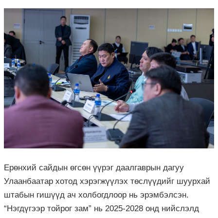
Ерөнхий сайдын өгсөн үүрэг даалгаврын дагуу
Улаанбаатар хотод хэрэгжүүлэх төслүүдийг шуурхай
штабын гишүүд ач холбогдлоор нь эрэмбэлсэн.
“Нэгдүгээр тойрог зам” нь 2025-2028 онд нийслэлд