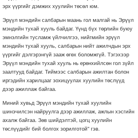
эрх үүргийг дэмжих хуулийн төсөл юм.
Эрүүл мэндийн салбарын маань гол малгай нь Эрүүл
мэндийн тухай хууль байдаг. Үүнд бүх төрлийн буюу
эмнэлгийн тусламж үйлчилгээ, нийгмийн эрүүл
мэндийн тухай хууль, салбарын нийт ажилчдын эрх
үүргийг дэлгэрэнгүй зааж өгөх боломжгүй. Тэгэхээр
Эрүүл мэндийн тухай хууль нь ерөнхийлсөн гол зүйл
заалтууд байдаг. Тиймээс салбарын ажилтан болон
иргэдийн харилцааг зохицуулах хуулийн төслүүд
дээр ажиллаж байгаа.
Миний хувьд Эрүүл мэндийн тухай хуулийн
шинэчилсэн найруулга дээр ажиллаж, ажлын хэсгийн
ахалж байгаа. Зөв шийдэлтэй, цогц хуулийн
төслүүдийг бий болгох зорилготой" гэв.