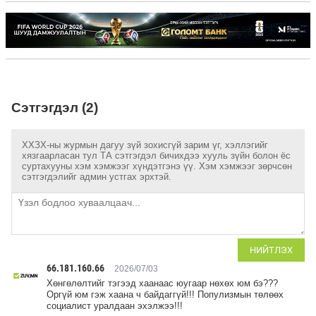
Сэтгэгдэл (2)
ХХЗХ-ны журмын дагуу зүй зохисгүй зарим үг, хэллэгийг
хязгаарласан тул ТА сэтгэгдэл бичихдээ хууль зүйн болон ёс
суртахууны хэм хэмжээг хүндэтгэнэ үү. Хэм хэмжээг зөрчсөн
сэтгэгдэлийг админ устгах эрхтэй.
НИЙТЛЭХ
66.181.160.66
2026/07/03
Хөнгөлөлтийг тэгээд хаанаас юугаар нөхөх юм бэ???
Оргүй юм гэж хаана ч байдаггүй!!! Популизмын төлөөх
социалист уралдаан эхэлжээ!!!