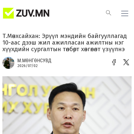
Т.Мөнхсайхан: Эрүүл мэндийн байгууллагад
10-аас дээш жил ажилласан ажилтны нэг
хүүхдийн сургалтын төлбөрт хөнгөлөлт үзүүлнэ
М.МӨНГӨНСУВД
2026/07/02