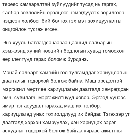
төрөөс хамааралтай зүйлүүдийг тусад нь гаргах,
салбар зөвлөлийн оролцоог нэмэгдүүлэх зорилгоор
нэгдсэн холбоог бий болгох гэх мэт зохицуулалтыг
онцгойлон тусгаж өгсөн.
Энэ хууль батлагдсанаараа цаашид салбарын
хэмжээнд хүний нөөцийн бодлогын хувьд томоохон
өөрчлөлтүүд гарах боломж бүрдэнэ.
Манай салбарт хамгийн гол тулгамддаг хариуцлагын
даатгалыг тодорхой болгож байна. Маш эрсдэлтэй
мэргэжил мөртлөө хариуцлагын даатгалд хамрагдсан
эмч, сувилагч, мэргэжилтнүүд ховор. Эргээд үүнээс
ямар нэг асуудал гарахад маш их төлбөр,
хариуцлагад унах тохиолдлууд их байдаг. Тэгэхээр уг
даатгалд хэрхэн хамруулах, хэн хариуцах зэрэг
асуудлыг тодорхой болгож байгаа учраас ажилтны