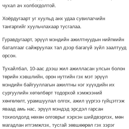
чухал ач холбогдолтой.
Хоёрдугаарт уг хуульд анх удаа сувилагчийн
тангаргийг хуульчлахаар тусгалаа.
Гуравдугаарт, эрүүл мэндийн ажилтнуудын нийгмийн
баталгааг сайжруулах тал дээр багагүй зүйл заалтууд
орсон.
Тухайлбал, 10-аас дээш жил ажилласан улсын болон
төрийн хэвшлийн, орон нутгийн гэх мэт эрүүл
мэндийн байгууллагын ажилтны нэг хүүхдийн их
сургуулийн хөтөлбөрт тодорхой хэмжээний
хөнгөлөлт, урамшуулал олгох, ажил үүргээ гүйцэтгэж
яваад амь нас, эрүүл мэндэд эрсдэл гарсан
тохиолдолд нөхөн олговрыг хэрхэн шийдвэрлэх, мөн
магадлан итгэмжлэх, тусгай зөвшөөрөл гэх зэрэг