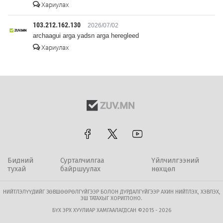
Хариулах
103.212.162.130
2026/07/02
archaagui arga yadsn arga heregleed
Хариулах
Бидний
Сурталчилгаа
Үйлчилгээний
тухай
байршуулах
нөхцөл
НИЙТЛЭЛҮҮДИЙГ ЗӨВШӨӨРӨЛГҮЙГЭЭР БОЛОН ДУРДАЛГҮЙГЭЭР АХИН НИЙТЛЭХ, ХЭВЛЭХ,
ЭШ ТАТАХЫГ ХОРИГЛОНО.
БҮХ ЭРХ ХУУЛИАР ХАМГААЛАГДСАН ©2015 - 2026