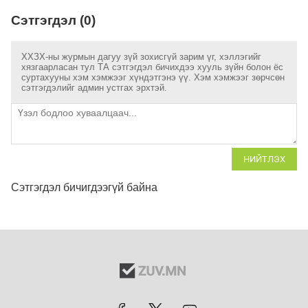
Сэтгэгдэл (0)
ХХЗХ-ны журмын дагуу зүй зохисгүй зарим үг, хэллэгийг
хязгаарласан тул ТА сэтгэгдэл бичихдээ хууль зүйн болон ёс
суртахууны хэм хэмжээг хүндэтгэнэ үү. Хэм хэмжээг зөрчсөн
сэтгэгдэлийг админ устгах эрхтэй.
НИЙТЛЭХ
Сэтгэгдэл бичигдээгүй байна