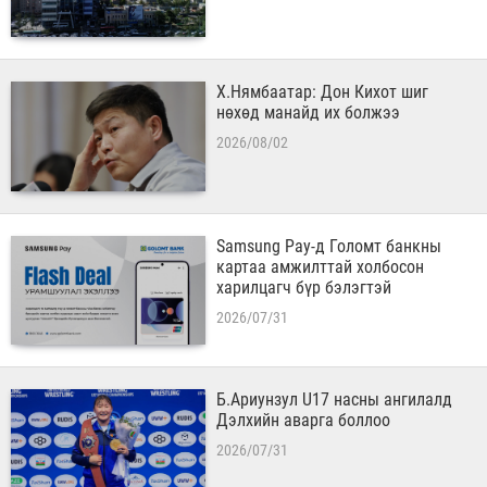
Х.Нямбаатар: Дон Кихот шиг
нөхөд манайд их болжээ
2026/08/02
Samsung Pay-д Голомт банкны
картаа амжилттай холбосон
харилцагч бүр бэлэгтэй
2026/07/31
Б.Ариунзул U17 насны ангилалд
Дэлхийн аварга боллоо
2026/07/31