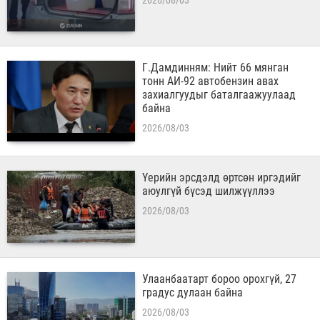
2026/08/03
Г.Дамдинням: Нийт 66 мянган
тонн АИ-92 автобензин авах
захиалгуудыг баталгаажуулаад
байна
2026/08/03
Үерийн эрсдэлд өртсөн иргэдийг
аюулгүй бүсэд шилжүүллээ
2026/08/03
Улаанбаатарт бороо орохгүй, 27
градус дулаан байна
2026/08/03