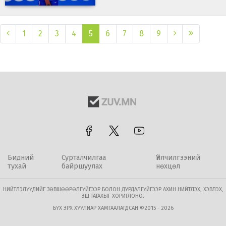
1
2
3
4
5
6
7
8
9
Бидний
Сурталчилгаа
Үйлчилгээний
тухай
байршуулах
нөхцөл
НИЙТЛЭЛҮҮДИЙГ ЗӨВШӨӨРӨЛГҮЙГЭЭР БОЛОН ДУРДАЛГҮЙГЭЭР АХИН НИЙТЛЭХ, ХЭВЛЭХ,
ЭШ ТАТАХЫГ ХОРИГЛОНО.
БҮХ ЭРХ ХУУЛИАР ХАМГААЛАГДСАН ©2015 - 2026