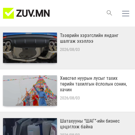
Тээврийн хэрэгслийн янданг
шалгаж эхэллээ
2026/08/03
Хөвсгөл нуурын лусыг тахих
төрийн тахилгын ёслолын сонин,
хачин
2026/08/03
Шатахууны “ШАГ”-ийн бизнес
цэцэглэж байна