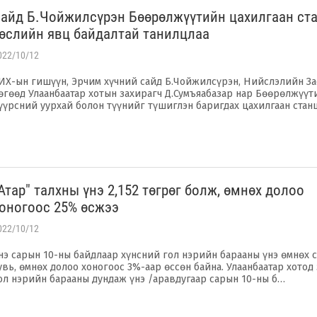
айд Б.Чойжилсүрэн Бөөрөлжүүтийн цахилгаан ст
өслийн явц байдалтай танилцлаа
022/10/12
ИХ-ын гишүүн, Эрчим хүчний сайд Б.Чойжилсүрэн, Нийслэлийн За
өгөөд Улаанбаатар хотын захирагч Д.Сумъяабазар нар Бөөрөлжүүт
үүрсний уурхай болон түүнийг түшиглэн баригдах цахилгаан стан
Атар" талхны үнэ 2,152 төгрөг болж, өмнөх долоо
оногоос 25% өсжээ
022/10/12
нэ сарын 10-ны байдлаар хүнсний гол нэрийн барааны үнэ өмнөх с
увь, өмнөх долоо хоногоос 3%-аар өссөн байна. Улаанбаатар хотод
ол нэрийн барааны дундаж үнэ /аравдугаар сарын 10-ны б…