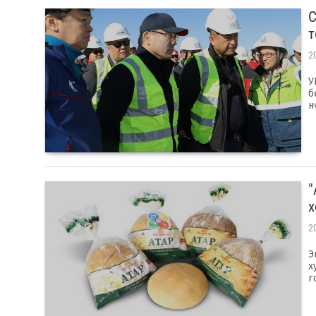
С
т
2
У
б
н
"
х
2
Э
х
г