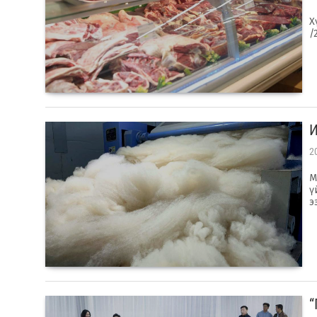
Х
/
И
2
М
ү
э
“