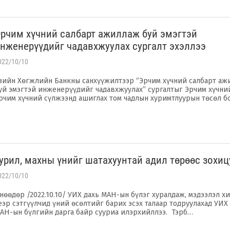
рчим хүчний салбарт ажиллаж буй эмэгтэй
нженерүүдийг чадавхжуулах сургалт эхэллээ
022/10/10
зийн Хөгжлийн Банкны санхүүжилтээр ‘’Эрчим хүчний салбарт а
уй эмэгтэй инженерүүдийг чадавхжуулах” сургалтыг Эрчим хүчний
рчим хүчний сүлжээнд ашиглах том чадлын хуримтлуурын төсөл 
урил, махны үнийг шатахуунтай адил төрөөс зохи
022/10/10
нөөдөр /2022.10.10/ УИХ дахь МАН-ын бүлэг хуралдаж, мэдээлэл хи
еэр сэтгүүлчид үний өсөлтийг барих эсэх талаар тодруулахад УИХ
АН-ын бүлгийн дарга байр сууриа илэрхийллээ. Тэрб…