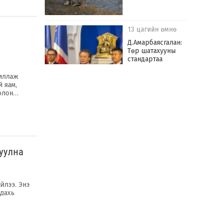
13 цагийн өмнө
Д.Амарбаясгалан:
Төр шатахууны
стандартаа
мөрдүүлээд АН-
үүдэд тусгай
жиллаж
зөвшөөрөл өгч
 яам,
хянадагаа болих
болон…
хэрэгтэй
14 цагийн өмнө
Улаанбаатар хотыг
үерийн аюулаас
хамгаалах “Туул
цуулна
усан цогцолбор”
төслийг
хэрэгжүүлнэ
йлээ. Энэ
14 цагийн өмнө
 дахь
Нефть импортлогч
компаниуд