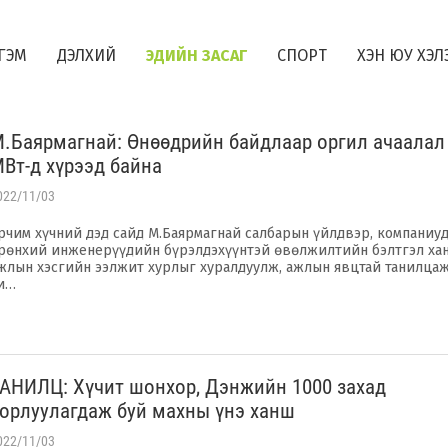
ГЭМ
ДЭЛХИЙ
ЭДИЙН ЗАСАГ
СПОРТ
ХЭН ЮУ ХЭЛ
.Баярмагнай: Өнөөдрийн байдлаар оргил ачаалал
Вт-д хүрээд байна
022/11/03
рчим хүчний дэд сайд М.Баярмагнай салбарын үйлдвэр, компаниу
рөнхий инженерүүдийн бүрэлдэхүүнтэй өвөлжилтийн бэлтгэл хан
жлын хэсгийн ээлжит хурлыг хуралдуулж, ажлын явцтай танилцаж
и…
АНИЛЦ: Хүчит шонхор, Дэнжийн 1000 захад
орлуулагдаж буй махны үнэ ханш
022/11/03