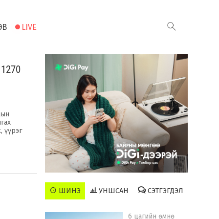
ЭВ
LIVE
 1270
дын
гах
, үүрэг
ШИНЭ
УНШСАН
СЭТГЭГДЭЛ
6 цагийн өмнө