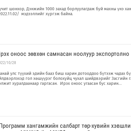
үчит шонхор, Дэнжийн 1000 захад борлуулагдаж буй махны үнэ х
2022.11.02/ мэдээллийг хүргэж байна.
рэх оноос зөвхөн самнасан ноолуур экспортолно
022/10/28
анай улс түүхий эдийн бааз биш харин дотооддоо бүтээж чадах бү
йлдвэрлэхэд гол хөшүүрэг болохуйц чухал шийдвэрийг Засгийн 
элжит хуралдаанаар гаргасан. Ирэх оноос угаасан бус харин…
Программ хангамжийн салбарт төр-хувийн хэвшл