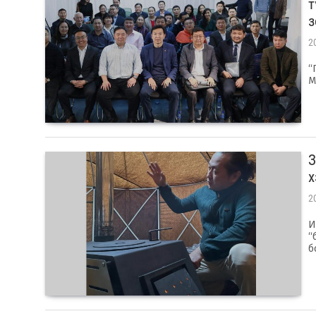
т
з
2
“
M
З
х
2
И
“
б