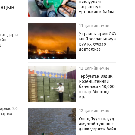
нийлүүлэлт
анцын
тасралтгүй
үргэлжилж байна
11 цагийн өмнө
Украины арми ОХУ-
саг дарга
ын Ярославьл муж
ийн
руу их хүчээр
ц…
довтолжээ
12 цагийн өмнө
Тэрбумтан Вадим
Розенштейний
бэлэглэсэн 10,000
шатар Монголд
ирлээ
араас 2.6
12 цагийн өмнө
 зарим
Онон, Туул голууд
аюултай түвшинг
давж үерлэж байна