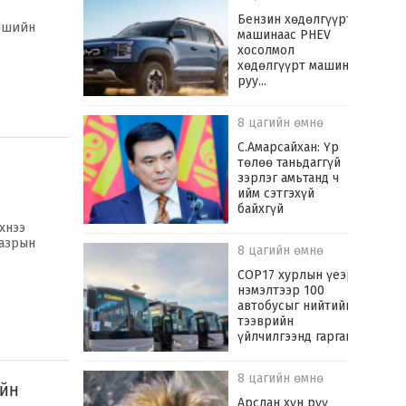
​Бензин хөдөлгүүрт
аншийн
машинаас PHEV
хосолмол
хөдөлгүүрт машин
руу...
8 цагийн өмнө
С.Амарсайхан: Үр
төлөө таньдаггүй
зэрлэг амьтанд ч
ийм сэтгэхүй
байхгүй
хнээ
газрын
8 цагийн өмнө
COP17 хурлын үеэр
нэмэлтээр 100
автобусыг нийтийн
тээврийн
үйлчилгээнд гаргана
8 цагийн өмнө
ийн
Арслан хүн рүү