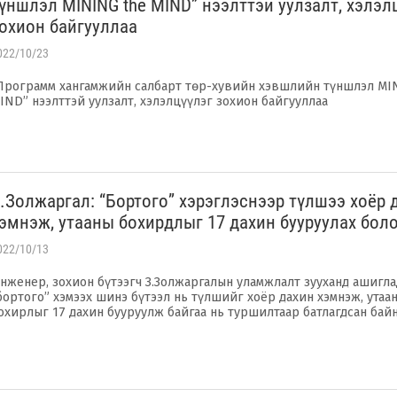
үншлэл MINING the MIND” нээлттэй уулзалт, хэлэл
охион байгууллаа
022/10/23
Программ хангамжийн салбарт төр-хувийн хэвшлийн түншлэл MI
IND” нээлттэй уулзалт, хэлэлцүүлэг зохион байгууллаа
.Золжаргал: “Бортого” хэрэглэснээр түлшээ хоёр 
эмнэж, утааны бохирдлыг 17 дахин бууруулах бо
022/10/13
нженер, зохион бүтээгч З.Золжаргалын уламжлалт зууханд ашигла
бортого” хэмээх шинэ бүтээл нь түлшийг хоёр дахин хэмнэж, утаа
охирлыг 17 дахин бууруулж байгаа нь туршилтаар батлагдсан байн