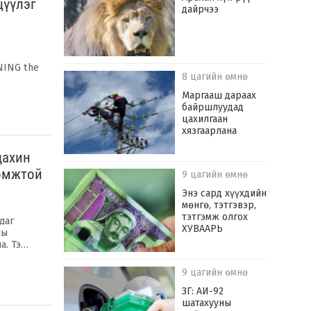
цүүлэг
дайрчээ
NING the
8 цагийн өмнө
Маргааш дараах
байршлуудад
цахилгаан
хязгаарлана
дахин
ломжтой
9 цагийн өмнө
Энэ сард хүүхдийн
мөнгө, тэтгэвэр,
тэтгэмж олгох
даг
ХУВААРЬ
ны
а. Тэ…
9 цагийн өмнө
ЗГ: АИ-92
шатахууны