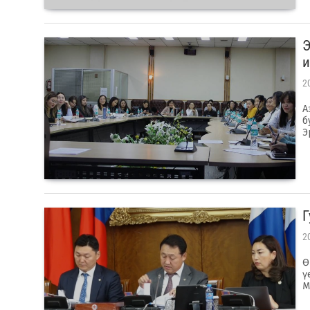
Э
и
2
А
б
Э
Г
2
Ө
ү
М