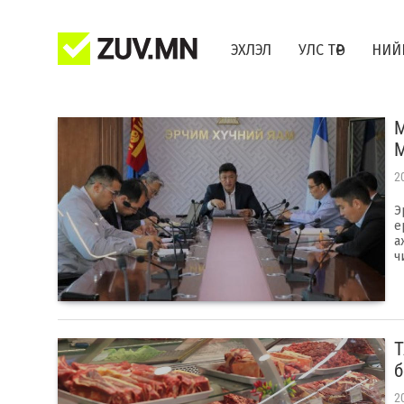
ЭХЛЭЛ
УЛС ТӨР
НИЙ
М
М
2
Э
е
а
ч
Т
б
2