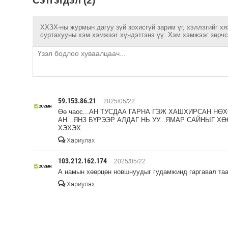
Сэтгэгдэл (2)
ХХЗХ-ны журмын дагуу зүй зохисгүй зарим үг, хэллэгийг хя
суртахууны хэм хэмжээг хүндэтгэнэ үү. Хэм хэмжээг зөрчсө
59.153.86.21
2025/05/22
Өө чаос...АН ТУСДАА ГАРНА ГЭЖ ХАШХИРСАН Н
АН...ЯНЗ БҮРЭЭР АЛДАГ НЬ УУ...ЯМАР САЙНЫГ Х
ХЭХЭХ
Хариулах
103.212.162.174
2025/05/22
А намын хөөрцөн новшнуудыг гудамжинд гаргавал та
Хариулах