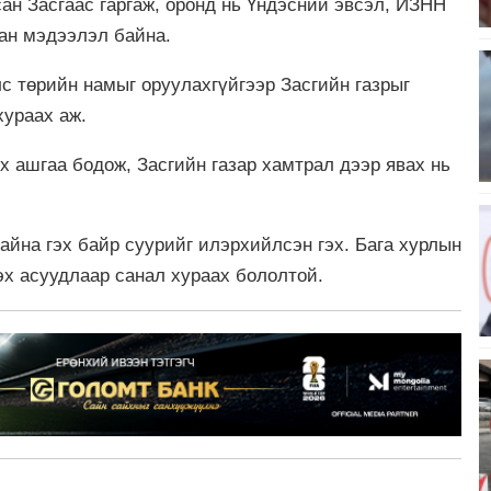
н Засгаас гаргаж, оронд нь Үндэсний эвсэл, ИЗНН
сан мэдээлэл байна.
с төрийн намыг оруулахгүйгээр Засгийн газрыг
хураах аж.
х ашгаа бодож, Засгийн газар хамтрал дээр явах нь
йна гэх байр суурийг илэрхийлсэн гэх. Бага хурлын
эх асуудлаар санал хураах бололтой.