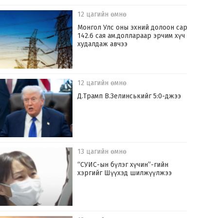
12 цагийн өмнө
Монгол Улс оны эхний долоон сард
142.6 сая ам.доллараар эрчим хүч
худалдаж авчээ
12 цагийн өмнө
Д.Трамп В.Зелинськийг 5:0-джээ
13 цагийн өмнө
“СУИС-ын бүлэг хүчин”-гийн
хэргийг Шүүхэд шилжүүлжээ