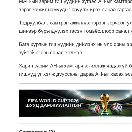
МАН-ын зарим гишүүдийн зүгээс АН-ыг хамтарса
зэрэг жижиг намуудыг оруулж ирэх санал гарга
Тодруулбал, хамтран ажиллах гэрээг зөрчсөн ул
шинээр бүрэлдүүлэх гэсэн томьёоллоор санал 
Бага хурлын гишүүдийн дийлэнх нь улс орны эр
зүйтэй гэсэн санал хэлжээ.
Харин зарим АН-ыгхамтарч ажиллаж чадахгүй ба
гишүүд үг хэлж дууссаны дараа АН-ыг хасах эс