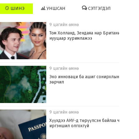
ШИНЭ
УНШСАН
СЭТГЭГДЭЛ
9 цагийн өмнө
Том Холланд, Зендаяа нар Британид
нууцаар хуримлажээ
9 цагийн өмнө
Эко инноваци ба ашиг сонирхлын
зөрчил
9 цагийн өмнө
Хүүхдээ АНУ-д төрүүлсэн байлаа ч
иргэншил олгохгүй