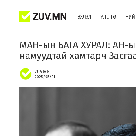
ЭХЛЭЛ
УЛС ТӨР
НИЙ
МАН-ын БАГА ХУРАЛ: АН-ы
намуудтай хамтарч Засгаа
ZUV.MN
2025/05/21