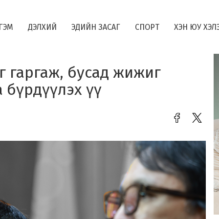
ГЭМ
ДЭЛХИЙ
ЭДИЙН ЗАСАГ
СПОРТ
ХЭН ЮУ ХЭЛ
г гаргаж, бусад жижиг
 бүрдүүлэх үү