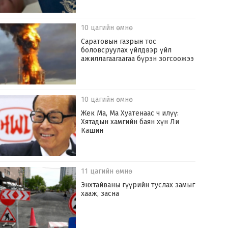
10 цагийн өмнө
Саратовын газрын тос
боловсруулах үйлдвэр үйл
ажиллагаагаагаа бүрэн зогсоожээ
10 цагийн өмнө
Жек Ма, Ма Хуатенаас ч илүү:
Хятадын хамгийн баян хүн Ли
Кашин
11 цагийн өмнө
Энхтайваны гүүрийн туслах замыг
хааж, засна