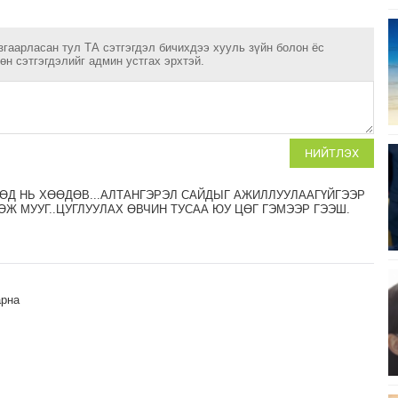
згаарласан тул ТА сэтгэгдэл бичихдээ хууль зүйн болон ёс
н сэтгэгдэлийг админ устгах эрхтэй.
НИЙТЛЭХ
ӨХӨД НЬ ХӨӨДӨВ...АЛТАНГЭРЭЛ САЙДЫГ АЖИЛЛУУЛААГҮЙГЭЭР
ӨӨЖ МУУГ..ЦУГЛУУЛАХ ӨВЧИН ТУСАА ЮУ ЦӨГ ГЭМЭЭР ГЭЭШ.
арна