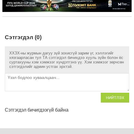
Сэтгэгдэл (0)
ХХЗХ-ны журмын дагуу зүй зохисгүй зарим үг, хэллэгийг
хязгаарласан тул ТА сэтгэгдэл бичихдээ хууль зүйн болон ёс
суртахууны хэм хэмжээг хүндэтгэнэ үү. Хэм хэмжээг зөрчсөн
сэтгэгдэлийг админ устгах эрхтэй.
НИЙТЛЭХ
Сэтгэгдэл бичигдээгүй байна