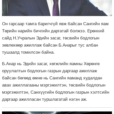
Он гарсаар тамга баригчгүй явж байсан Сангийн яам
Төрийн нарийн бичгийн даргатай болжээ. Ерөнхий
сайд Н.Учралын Эдийн засаг, төсвийн бодлогын
зөвлөхөөр ажиллаж байсан Б.Анарыг тус албан
тушаалд томилсон байна.
Б.Анар нь Эдийн засаг, хөгжлийн яамны Хөрөнгө
оруулалтын бодлогын газрын даргаар ажиллаж
байсан бөгөөд өмнө нь Сангийн яаманд худалдан
авах ажиллагааны мэргэжилтэн, төсвийн бодлогын
мэргэжилтэн, Санхүүгийн бодлогын газрын хэлтсийн
даргаар ажилласан туршлагатай нэгэн аж.