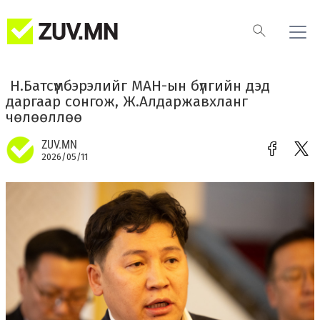
​ Н.Батсүмбэрэлийг МАН-ын бүлгийн дэд
даргаар сонгож, Ж.Алдаржавхланг
чөлөөллөө
ZUV.MN
2026/05/11