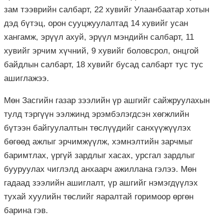
зам тээврийн салбарт, 22 хувийг Улаанбаатар хотын
дэд бүтэц, орон сууцжуулалтад 14 хувийг усан
хангамж, эрүүл ахуй, эрүүл мэндийн салбарт, 11
хувийг эрчим хүчний, 9 хувийг боловсрол, онцгой
байдлын салбарт, 18 хувийг бусад салбарт тус тус
ашиглажээ.
Мөн Засгийн газар зээлийн үр ашгийг сайжруулахын
тулд тэргүүн ээлжинд эрэмбэлэгдсэн хөгжлийн
бүтээн байгуулалтын төслүүдийг санхүүжүүлэх
бөгөөд ажлыг эрчимжүүлж, хэмнэлтийн зарчмыг
баримтлах, үргүй зардлыг хасах, урсгал зардлыг
бууруулах чиглэлд анхаарч ажиллана гэлээ. Мөн
гадаад зээлийн ашиглалт, үр ашгийг нэмэгдүүлэх
тухай хуулийн төслийг яаралтай горимоор өргөн
барина гэв.