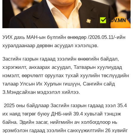
УИХ дахь МАН-ын бүлгийн өнөөдөр /2026.05.11/-ийн
хуралдаанаар дөрвөн асуудал хэлэлцэв.
Засгийн газрын гадаад зээлийн өнөөгийн байдал,
хэрэгжилт, анхаарах асуудал, Татварын хуулиудад
нэмэлт, өөрчлөлт оруулах тухай хуулийн төслүүдийн
талаар Улсын Их Хурлын гишүүн, Сангийн сайд
З.Мэндсайхан мэдээлэл хийлээ.
2025 оны байдлаар Засгийн газрын гадаад зээл 35.4
их наяд төгрөг буюу ДНБ-ний 39.4 хувьтай тэнцэж
байна. Эдийн засаг, нийгмийн ач холбогдлоор нь
эрэмбэлэн гадаад зээлийн санхүүжилтийн 26 хувийг