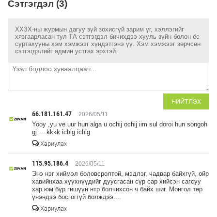
Сэтгэгдэл (3)
ХХЗХ-ны журмын дагуу зүй зохисгүй зарим үг, хэллэгийг
хязгаарласан тул ТА сэтгэгдэл бичихдээ хууль зүйн болон ёс
суртахууны хэм хэмжээг хүндэтгэнэ үү. Хэм хэмжээг зөрчсөн
сэтгэгдэлийг админ устгах эрхтэй.
НИЙТЛЭХ
66.181.161.47
2026/05/11
Yooy ,yu ve uur hun alga u ochij ochij iim sul doroi hun songoh
gj ....kkkk ichig ichig
Хариулах
115.95.186.4
2026/05/11
Энэ нэг хиймэл боловсролтой, мэдлэг, чадвар байхгүй, ойр
хавийнхаа хүүхнүүдийг дуусгасан сүр сар хийсэн сагсуу
хар юм бүр гишүүн нтр болчихсон ч байх шиг. Монгол төр
үнэндээ босгоггүй болждээ....
Хариулах