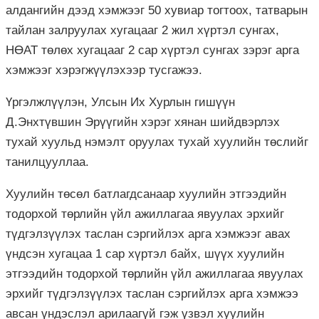
алдангийн дээд хэмжээг 50 хувиар тогтоох, татварын
тайлан залруулах хугацааг 2 жил хүртэл сунгах,
НӨАТ төлөх хугацааг 2 сар хүртэл сунгах зэрэг арга
хэмжээг хэрэгжүүлэхээр тусгажээ.
Үргэлжлүүлэн, Улсын Их Хурлын гишүүн
Д.Энхтүвшин Эрүүгийн хэрэг хянан шийдвэрлэх
тухай хуульд нэмэлт оруулах тухай хуулийн төслийг
танилцууллаа.
Хуулийн төсөл батлагдсанаар хуулийн этгээдийн
тодорхой төрлийн үйл ажиллагаа явуулах эрхийг
түдгэлзүүлэх таслан сэргийлэх арга хэмжээг авах
үндсэн хугацаа 1 сар хүртэл байх, шүүх хуулийн
этгээдийн тодорхой төрлийн үйл ажиллагаа явуулах
эрхийг түдгэлзүүлэх таслан сэргийлэх арга хэмжээ
авсан үндэслэл арилаагүй гэж үзвэл хуулийн