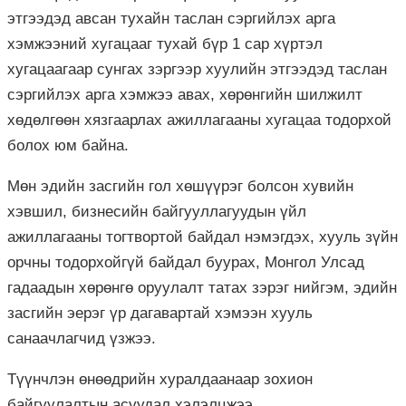
этгээдэд авсан тухайн таслан сэргийлэх арга
хэмжээний хугацааг тухай бүр 1 сар хүртэл
хугацаагаар сунгах зэргээр хуулийн этгээдэд таслан
сэргийлэх арга хэмжээ авах, хөрөнгийн шилжилт
хөдөлгөөн хязгаарлах ажиллагааны хугацаа тодорхой
болох юм байна.
Мөн эдийн засгийн гол хөшүүрэг болсон хувийн
хэвшил, бизнесийн байгууллагуудын үйл
ажиллагааны тогтвортой байдал нэмэгдэх, хууль зүйн
орчны тодорхойгүй байдал буурах, Монгол Улсад
гадаадын хөрөнгө оруулалт татах зэрэг нийгэм, эдийн
засгийн эерэг үр дагавартай хэмээн хууль
санаачлагчид үзжээ.
Түүнчлэн өнөөдрийн хуралдаанаар зохион
байгуулалтын асуудал хэлэлцжээ.