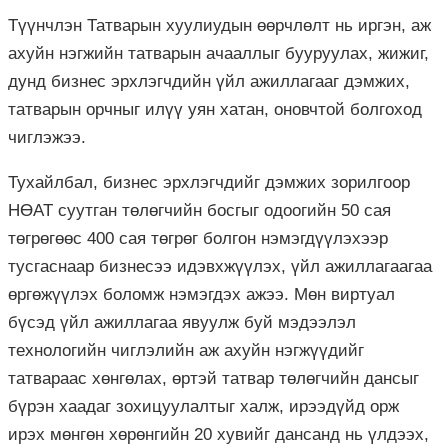
Түүнчлэн Татварын хуулиудын өөрчлөлт нь иргэн, аж
ахуйн нэгжийн татварын ачааллыг бууруулах, жижиг,
дунд бизнес эрхлэгчдийн үйл ажиллагааг дэмжих,
татварын орчныг илүү уян хатан, оновчтой болгоход
чиглэжээ.
Тухайлбал, бизнес эрхлэгчдийг дэмжих зорилгоор
НӨАТ суутган төлөгчийн босгыг одоогийн 50 сая
төгрөгөөс 400 сая төгрөг болгон нэмэгдүүлэхээр
тусгаснаар бизнесээ идэвхжүүлэх, үйл ажиллагаагаа
өргөжүүлэх боломж нэмэгдэх ажээ. Мөн виртуал
бүсэд үйл ажиллагаа явуулж буй мэдээлэл
технологийн чиглэлийн аж ахуйн нэгжүүдийг
татвараас хөнгөлах, өртэй татвар төлөгчийн дансыг
бүрэн хаадаг зохицуулалтыг халж, ирээдүйд орж
ирэх мөнгөн хөрөнгийн 20 хувийг дансанд нь үлдээх,