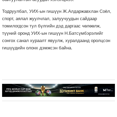
Тодруулбал, УИХ-ын гишүүн Ж.Алдаржавхлан Соёл,
спорт, аялал жуулчлал, залуучуудын сайдаар
томилогдсон тул бүлгийн дэд даргаас чөлөөлж,
түүний оронд УИХ-ын гишүүн Н.Батсүмбэрэлийг
сонгох санал хураалт явуулж, хуралдаанд оролцсон
гишүүдийн олонх дэмжсэн байна.