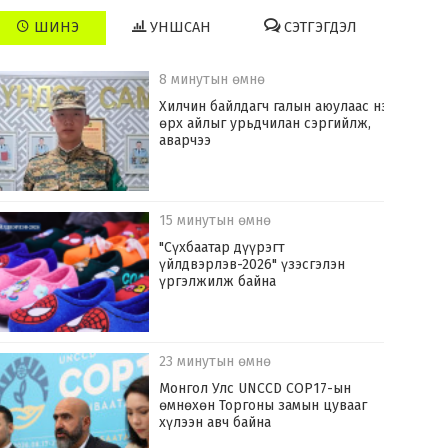
ШИНЭ
УНШСАН
СЭТГЭГДЭЛ
8 минутын өмнө
Хилчин байлдагч галын аюулаас нэг
өрх айлыг урьдчилан сэргийлж,
аварчээ
15 минутын өмнө
"Сүхбаатар дүүрэгт
үйлдвэрлэв-2026" үзэсгэлэн
үргэлжилж байна
23 минутын өмнө
Монгол Улс UNCCD COP17-ын
өмнөхөн Торгоны замын цувааг
хүлээн авч байна