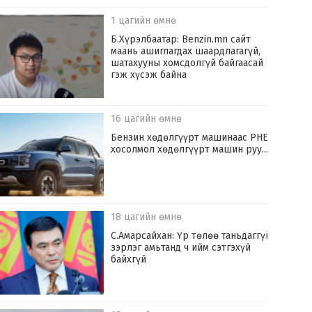
1 цагийн өмнө
Б.Хүрэлбаатар: Benzin.mn сайт
маань ашиглагдах шаардлагагүй,
шатахууны хомсдолгүй байгаасай
гэж хүсэж байна
16 цагийн өмнө
​Бензин хөдөлгүүрт машинаас PHEV
хосолмол хөдөлгүүрт машин руу...
18 цагийн өмнө
С.Амарсайхан: Үр төлөө таньдаггүй
зэрлэг амьтанд ч ийм сэтгэхүй
байхгүй