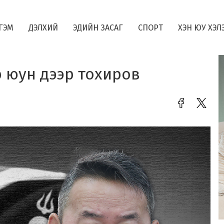
ГЭМ
ДЭЛХИЙ
ЭДИЙН ЗАСАГ
СПОРТ
ХЭН ЮУ ХЭЛ
р юун дээр тохиров