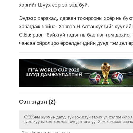
хэргийг Шүүх сэргээгээд буй.
Эндээс харахад, дөрвөн тохирооны хоёр нь буюу
харагдаж байна. Хэрвээ Н.Алтанхуягийг хуулий
С.Баярцогт байхгүй гэдэг нь бас нэг том дохио.
чансаа ойролцоо өрсөлдөгчдийн дунд тэмцэл ө
Сэтгэгдэл (2)
ХХЗХ-ны журмын дагуу зүй зохисгүй зарим үг, хэллэгийг хя
суртахууны хэм хэмжээг хүндэтгэнэ үү. Хэм хэмжээг зөрчсө