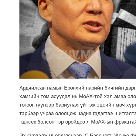
Ардчилсан намын Ерөнхий нарийн бичгийн дарг
хамгийн том асуудал нь МоАХ-той хэл амаа оло
тогоог түүнээр бариулахгүй гэж эцсийн мөч хүр
тэрбээр учраа ололцож чадна гэдэгтээ ч итгэлтэ
гщнсек болсон тэр оройдоо л МоАХ-ын фракцтай
Эх сурвалжид өгүүлснээр, С.Баярцогт, Женко ф