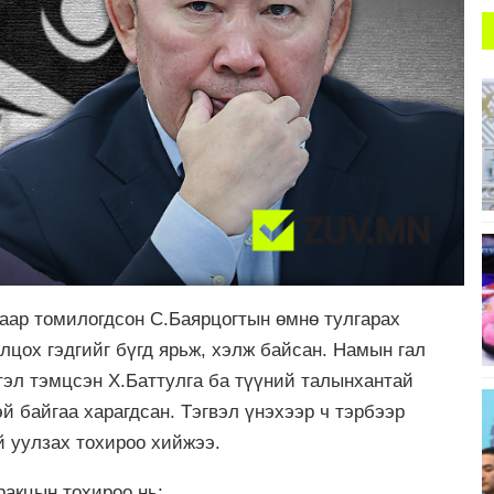
аар томилогдсон С.Баярцогтын өмнө тулгарах
лцох гэдгийг бүгд ярьж, хэлж байсан. Намын гал
тэл тэмцсэн Х.Баттулга ба түүний талынхантай
й байгаа харагдсан. Тэгвэл үнэхээр ч тэрбээр
 уулзах тохироо хийжээ.
ракцын тохироо нь: