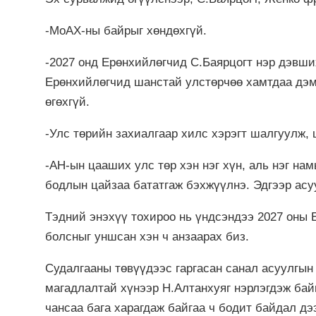
-МоАХ-ны байрыг хөндөхгүй.
-2027 онд Ерөнхийлөгчид С.Баярцогт нэр дэвши
Ерөнхийлөгчид шанстай улстөрчөө хамтдаа дэм
өгөхгүй.
-Улс төрийн захиалгаар хилс хэрэгт шалгуулж,
-АН-ын цааших улс төр хэн нэг хүн, аль нэг нам
бодлын цайзаа бататгаж бэхжүүлнэ. Эдгээр асу
Тэдний энэхүү тохироо нь үндсэндээ 2027 оны 
болсныг уншсан хэн ч анзаарах биз.
Судалгааны төвүүдээс гаргасан санал асуулгын
магадлалтай хүнээр Н.Алтанхуяг нэрлэгдэж бай
чансаа бага харагдаж байгаа ч бодит байдал д