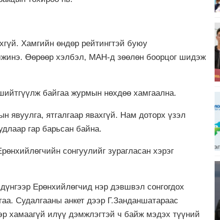
хгүй. Хамгийн өндөр рейтингтэй буюу
жинэ. Өөрөөр хэлбэл, МАН-д зөөлөн боорцог шидэж
 шийтгүүлж байгаа журмын нөхдөө хамгаална.
ын явуулга, ятгалгаар явахгүй. Нам доторх үзэл
удлаар гар барьсан байна.
Ерөнхийлөгчийн сонгуулийг зурагласан хэрэг
 дүнгээр Ерөнхийлөгчид нэр дэвшвэл сонгогдох
гаа. Судалгааны анкет дээр Г.Занданшатараас
ээр хамаагүй илүү дэмжлэгтэй ч байж мэдэх түүний