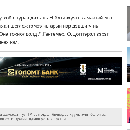
 хоёр, гурав дахь нь Н.Алтанхуягт хамаатай мэт
нхан шоглож гэмээ нь арын нэр дэвшигч нь
 Энэ тохиолдолд Л.Гантөмөр, О.Цогтгэрэл зэрэг
рнөх юм.
згаарласан тул ТА сэтгэгдэл бичихдээ хууль зүйн болон ёс
н сэтгэгдэлийг админ устгах эрхтэй.