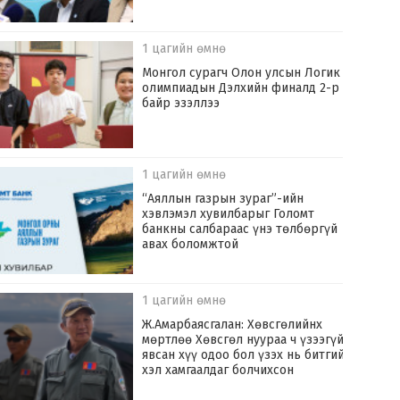
1 цагийн өмнө
Монгол сурагч Олон улсын Логик
олимпиадын Дэлхийн финалд 2-р
байр эзэллээ
1 цагийн өмнө
“Аяллын газрын зураг”-ийн
хэвлэмэл хувилбарыг Голомт
банкны салбараас үнэ төлбөргүй
авах боломжтой
1 цагийн өмнө
Ж.Амарбаясгалан: Хөвсгөлийнх
мөртлөө Хөвсгөл нуураа ч үзээгүй
явсан хүү одоо бол үзэх нь битгий
хэл хамгаалдаг болчихсон