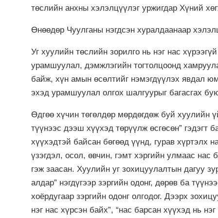
төслийн анхны хэлэлцүүлэг уржигдар Хүний хө
Өнөөдөр Чуулганы нэгдсэн хуралдаанаар хэлэл
Уг хуулийн төслийн зорилго нь нэг нас хүрээгү
урамшуулал, дэмжлэгийн тогтолцоонд хамруула
байж, хүн амын өсөлтийг нэмэгдүүлэх явдал юм
эхэд урамшуулал олгох шалгуурыг багасгах бую
Өдгөө хүчин төгөлдөр мөрдөгдөж буй хуулийн үй
түүнээс дээш хүүхэд төрүүлж өсгөсөн” гэдэгт б
хүүхэдтэй байсан бөгөөд үүнд, гурав хүртэлх н
үзэгдэл, осол, өвчин, гэмт хэргийн улмаас нас
гэж заасан. Хуулийн уг зохицуулалтын дагуу зу
алдар” нэгдүгээр зэргийн одонг, дөрөв ба түүн
хоёрдугаар зэргийн одонг олгодог. Дээрх зохиц
нэг нас хүрсэн байх”, “нас барсан хүүхэд нь нэ