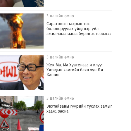
3 цагийн өмнө
Саратовын газрын тос
боловсруулах үйлдвэр үйл
ажиллагаагаагаа бүрэн зогсоожээ
3 цагийн өмнө
Жек Ма, Ма Хуатенаас ч илүү:
Хятадын хамгийн баян хүн Ли
Кашин
3 цагийн өмнө
Энхтайваны гүүрийн туслах замыг
хааж, засна