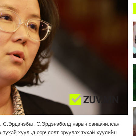
а, С.Эрдэнэбат, С.Эрдэнэболд нарын санаачилсан
 тухай хуульд өөрчлөлт оруулах тухай хуулийн