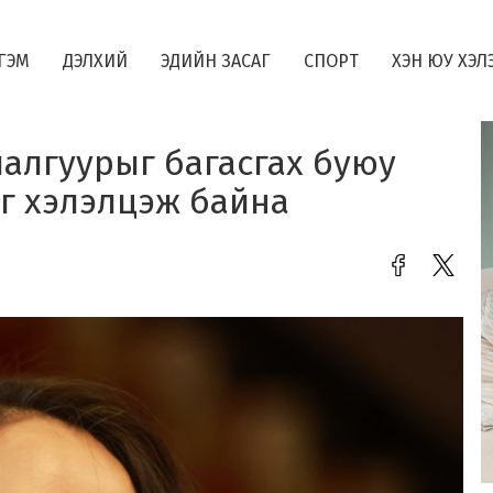
ГЭМ
ДЭЛХИЙ
ЭДИЙН ЗАСАГ
СПОРТ
ХЭН ЮУ ХЭЛ
алгуурыг багасгах буюу
г хэлэлцэж байна