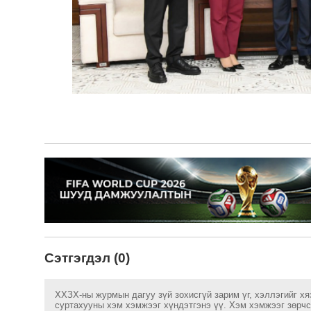
Сэтгэгдэл (0)
ХХЗХ-ны журмын дагуу зүй зохисгүй зарим үг, хэллэгийг хя
суртахууны хэм хэмжээг хүндэтгэнэ үү. Хэм хэмжээг зөрчсө