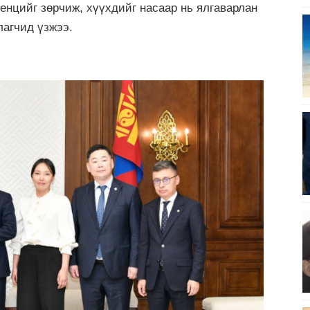
енцийг зөрчиж, хүүхдийг насаар нь ялгаварлан
лагчид үзжээ.