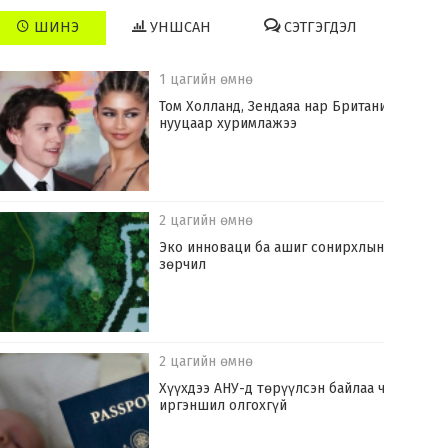
ШИНЭ
УНШСАН
СЭТГЭГДЭЛ
1 цагийн өмнө
Том Холланд, Зендаяа нар Британид
нууцаар хуримлажээ
2 цагийн өмнө
Эко инноваци ба ашиг сонирхлын
зөрчил
2 цагийн өмнө
Хүүхдээ АНУ-д төрүүлсэн байлаа ч
иргэншил олгохгүй