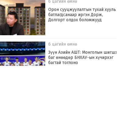
6 цагийн өмнө
Орон сууцжуулалтын тухай хууль
батлагдсанаар иргэн Дорж,
Долгорт олдох боломжууд
6 цагийн өмнө
Зүүн Азийн АШТ: Монголын шигшээ
баг өнөөдөр БНХАУ-ын хүчирхэг
багтай тоглоно
7 цагийн өмнө
Хилчин байлдагч галын аюулаас нэг
өрх айлыг урьдчилан сэргийлж,
аварчээ
7 цагийн өмнө