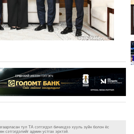
згаарласан тул ТА сэтгэгдэл бичихдээ хууль зүйн болон ёс
н сэтгэгдэлийг админ устгах эрхтэй.