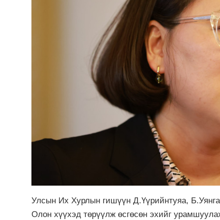
Улсын Их Хурлын гишүүн Д.Үүрийнтуяа, Б.Уянг
Олон хүүхэд төрүүлж өсгөсөн эхийг урамшуулах