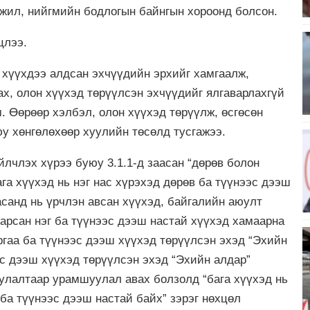
гжил, нийгмийн бодлогын байнгын хороонд болсон.
цлээ.
й хүүхдээ алдсан эхчүүдийн эрхийг хамгаалж,
х, олон хүүхэд төрүүлсэн эхчүүдийг ялгаварлахгүй
. Өөрөөр хэлбэл, олон хүүхэд төрүүлж, өсгөсөн
у хөнгөлөхөөр хуулийн төсөлд тусгажээ.
лчлэх хүрээ буюу 3.1.1-д заасан “дөрөв болон
ага хүүхэд нь нэг нас хүрэхэд дөрөв ба түүнээс дээш
асанд нь үрчлэн авсан хүүхэд, байгалийн аюулт
 барсан нэг ба түүнээс дээш настай хүүхэд хамаарна
ргаа ба түүнээс дээш хүүхэд төрүүлсэн эхэд “Эхийн
ээс дээш хүүхэд төрүүлсэн эхэд “Эхийн алдар”
уулалтаар урамшуулал авах болзолд “бага хүүхэд нь
г ба түүнээс дээш настай байх” зэрэг нөхцөл