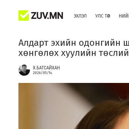
ЭХЛЭЛ
УЛС ТӨР
НИЙ
Алдарт эхийн одонгийн ш
хөнгөлөх хуулийн төслий
Х.БАТСАЙХАН
2026/05/14