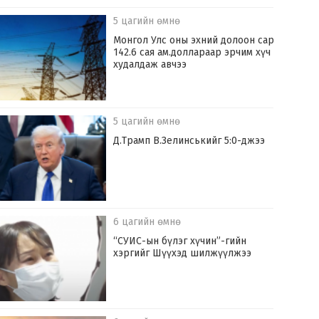
5 цагийн өмнө
Монгол Улс оны эхний долоон сард
142.6 сая ам.доллараар эрчим хүч
худалдаж авчээ
5 цагийн өмнө
Д.Трамп В.Зелинськийг 5:0-джээ
6 цагийн өмнө
“СУИС-ын бүлэг хүчин”-гийн
хэргийг Шүүхэд шилжүүлжээ