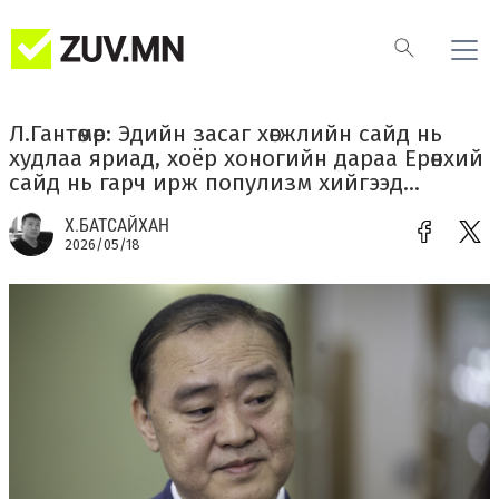
Л.Гантөмөр: Эдийн засаг хөгжлийн сайд нь
худлаа яриад, хоёр хоногийн дараа Ерөнхий
сайд нь гарч ирж популизм хийгээд...
Х.БАТСАЙХАН
2026/05/18