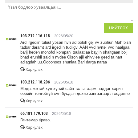
НИЙТЛЭХ
103.212.116.118
2026/05/20
Ard irgediin tuluul ybsan hvn ad boloh gej vv zubhun Mah bish
tatbar daramt ard irgediin tudiigvi AAN vvd hvrtel vvd haalgaa
barij heden monofol kompani tsulaatlaa bayjih shaltgaan bolj
bhad erunhii said n nvdee Olson ajil ehlvvlee geed ta nart
adlagdah uu.Odoonoos shunlaa Bari darga naraa
Хариулах
103.212.118.206
2026/05/18
Мэдрэмжтэй хүн хүний сайн талыг харж чаддаг харин
өөрийн толгойгүй хүн бусдын дохио зангаагаар л хөдөлнө
Хариулах
66.181.179.103
2026/05/18
Гантөмөр браво.
Хариулах