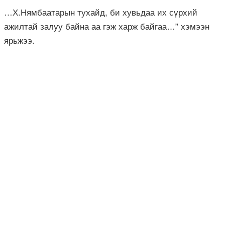
…Х.Нямбаатарын тухайд, би хувьдаа их сүрхий
ажилтай залуу байна аа гэж харж байгаа…” хэмээн
ярьжээ.