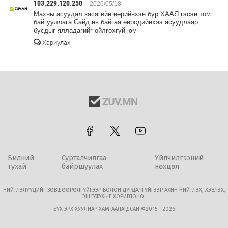
103.229.120.250
2026/05/18
Махны асуудал засагийн өөрийнхэн бүр ХААЯ гэсэн том
байгууллага Сайд нь байгаа өөрсдийнхээ асуудлаар
бусдыг ялладагийг ойлгохгүй юм
Хариулах
Бидний
Сурталчилгаа
Үйлчилгээний
тухай
байршуулах
нөхцөл
НИЙТЛЭЛҮҮДИЙГ ЗӨВШӨӨРӨЛГҮЙГЭЭР БОЛОН ДУРДАЛГҮЙГЭЭР АХИН НИЙТЛЭХ, ХЭВЛЭХ,
ЭШ ТАТАХЫГ ХОРИГЛОНО.
БҮХ ЭРХ ХУУЛИАР ХАМГААЛАГДСАН ©2015 - 2026