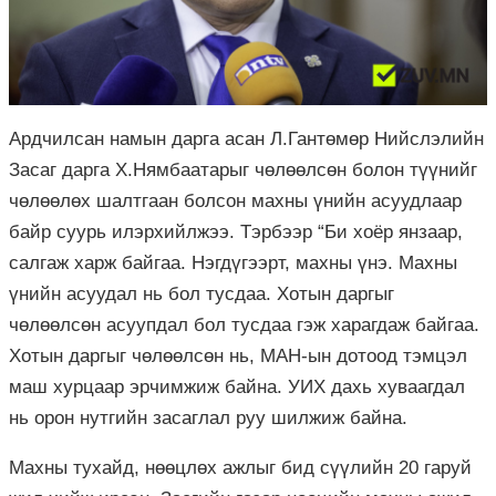
Ардчилсан намын дарга асан Л.Гантөмөр Нийслэлийн
Засаг дарга Х.Нямбаатарыг чөлөөлсөн болон түүнийг
чөлөөлөх шалтгаан болсон махны үнийн асуудлаар
байр суурь илэрхийлжээ. Тэрбээр “Би хоёр янзаар,
салгаж харж байгаа. Нэгдүгээрт, махны үнэ. Махны
үнийн асуудал нь бол тусдаа. Хотын даргыг
чөлөөлсөн асуупдал бол тусдаа гэж харагдаж байгаа.
Хотын даргыг чөлөөлсөн нь, МАН-ын дотоод тэмцэл
маш хурцаар эрчимжиж байна. УИХ дахь хуваагдал
нь орон нутгийн засаглал руу шилжиж байна.
Махны тухайд, нөөцлөх ажлыг бид сүүлийн 20 гаруй