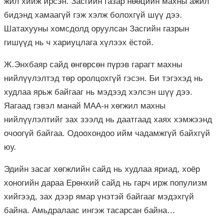
жил хийж ирсэн. Засгийн газар нөөцийн махны ажил
бидэнд хамаагүй гэж хэлж болохгүй шүү дээ.
Шатахууны хомсдолд оруулсан Засгийн газрын
гишүүд нь ч хариуцлага хүлээх ёстой.
Ж.Энхбаяр сайд өнгөрсөн пүрэв гарагт махны
нийлүүлэлтэд төр оролцохгүй гэсэн. Би тэгэхэд нь
худлаа ярьж байгааг нь мэдээд хэлсэн шүү дээ.
Яагаад гэвэл манай МАА-н хөгжил махны
нийлүүлэлтийг зах зээлд нь даатгаад хаях хэмжээнд
очоогүй байгаа. Одоохондоо ийм чадамжгүй байхгүй
юу.
Эдийн засаг хөгжлийн сайд нь худлаа яриад, хоёр
хоногийн дараа Ерөнхий сайд нь гарч ирж популизм
хийгээд, зах дээр ямар үнэтэй байгааг мэдэхгүй
байна. Амьдралаас ингэж тасарсан байна…