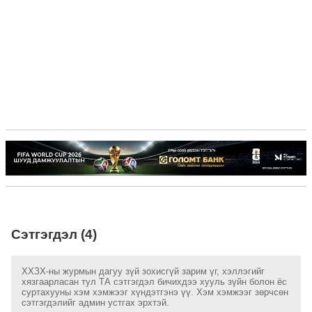
Сэтгэгдэл (4)
ХХЗХ-ны журмын дагуу зүй зохисгүй зарим үг, хэллэгийг
хязгаарласан тул ТА сэтгэгдэл бичихдээ хууль зүйн болон ёс
суртахууны хэм хэмжээг хүндэтгэнэ үү. Хэм хэмжээг зөрчсөн
сэтгэгдэлийг админ устгах эрхтэй.