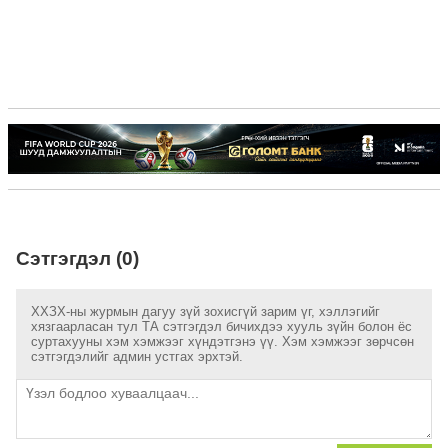
Сэтгэгдэл (0)
ХХЗХ-ны журмын дагуу зүй зохисгүй зарим үг, хэллэгийг
хязгаарласан тул ТА сэтгэгдэл бичихдээ хууль зүйн болон ёс
суртахууны хэм хэмжээг хүндэтгэнэ үү. Хэм хэмжээг зөрчсөн
сэтгэгдэлийг админ устгах эрхтэй.