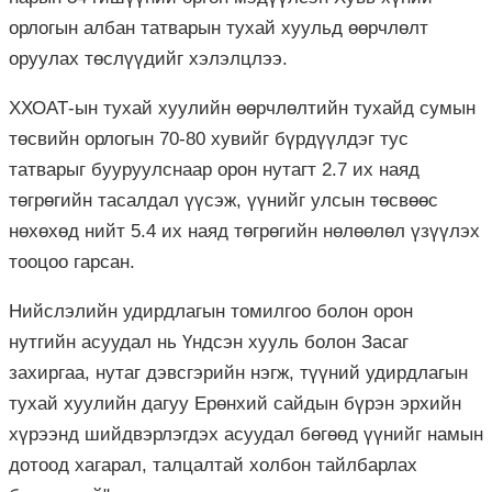
орлогын албан татварын тухай хуульд өөрчлөлт
оруулах төслүүдийг хэлэлцлээ.
ХХОАТ-ын тухай хуулийн өөрчлөлтийн тухайд сумын
төсвийн орлогын 70-80 хувийг бүрдүүлдэг тус
татварыг бууруулснаар орон нутагт 2.7 их наяд
төгрөгийн тасалдал үүсэж, үүнийг улсын төсвөөс
нөхөхөд нийт 5.4 их наяд төгрөгийн нөлөөлөл үзүүлэх
тооцоо гарсан.
Нийслэлийн удирдлагын томилгоо болон орон
нутгийн асуудал нь Үндсэн хууль болон Засаг
захиргаа, нутаг дэвсгэрийн нэгж, түүний удирдлагын
тухай хуулийн дагуу Ерөнхий сайдын бүрэн эрхийн
хүрээнд шийдвэрлэгдэх асуудал бөгөөд үүнийг намын
дотоод хагарал, талцалтай холбон тайлбарлах