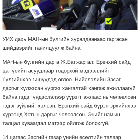
УИХ дахь МАН-ын бүлгийн хуралдаанаас гаргасан
шийдвэрийг танилцуулж байна.
МАН-ын бүлгийн дарга Ж.Батжаргал: Ерөнхий сайд
цаг үеийн асуудлаар тодорхой мэдээллийг
бүлгийнхээ гишүүдэд өглөө. Нийслэлийн Засаг
даргыг хүлээсэн үүргээ хангалтай хангаж ажиллаагүй
байна гэдэг үндэслэлээр үүрэгт ажлаас нь чөлөөлсөн
гэдэг зүйлийг хэлсэн. Ерөнхий сайд бүрэн эрхийнхээ
хүрээнд Хотын даргыг чөлөөлсөн. Энийг намын
талцал хуваагдал мэтээр ойлгож болохгүй.
14 цагаас Засгийн газар үнийн өсөлтийн талаар