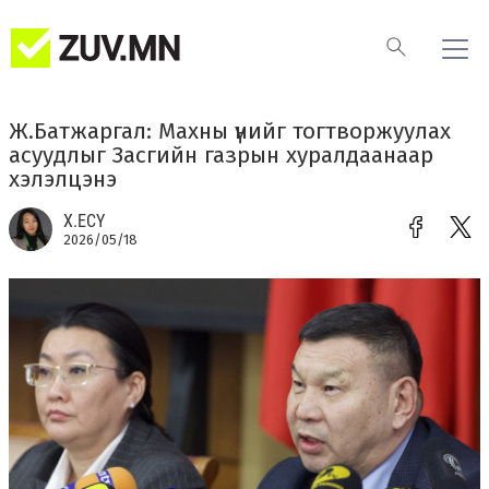
Ж.Батжаргал: Махны үнийг тогтворжуулах
асуудлыг Засгийн газрын хуралдаанаар
хэлэлцэнэ
Х.ЕСҮ
2026/05/18