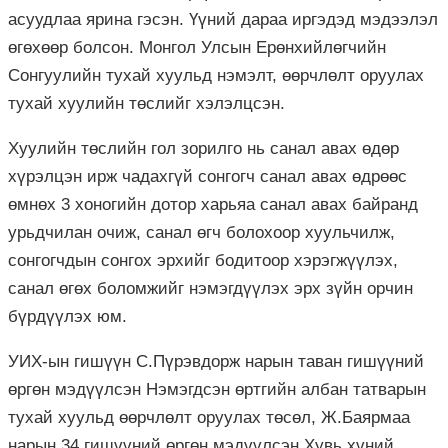
асуудлаа ярина гэсэн. Үүний дараа иргэдэд мэдээлэл
өгөхөөр болсон. Монгол Улсын Ерөнхийлөгчийн
Сонгуулийн тухай хуульд нэмэлт, өөрчлөлт оруулах
тухай хуулийн төслийг хэлэлцсэн.
Хуулийн төслийн гол зорилго нь санал авах өдөр
хүрэлцэн ирж чадахгүй сонгогч санал авах өдрөөс
өмнөх 3 хоногийн дотор харьяа санал авах байранд
урьдчилан очиж, санал өгч болохоор хуульчилж,
сонгогчдын сонгох эрхийг бодитоор хэрэгжүүлэх,
санал өгөх боломжийг нэмэгдүүлэх эрх зүйн орчин
бүрдүүлэх юм.
УИХ-ын гишүүн С.Пүрэвдорж нарын таван гишүүний
өргөн мэдүүлсэн Нэмэгдсэн өртгийн албан татварын
тухай хуульд өөрчлөлт оруулах төсөл, Ж.Баярмаа
нарын 34 гишүүний өргөн мэдүүлсэн Хувь хүний