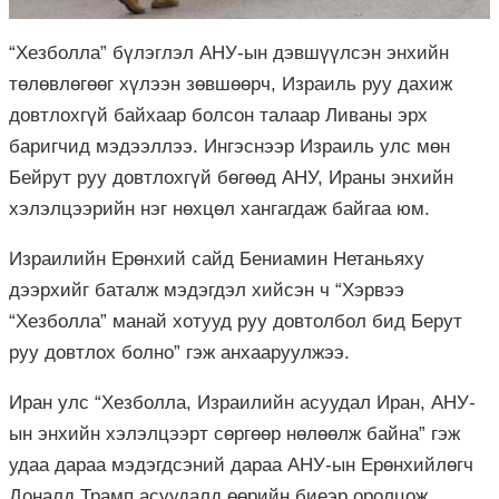
“Хезболла” бүлэглэл АНУ-ын дэвшүүлсэн энхийн
төлөвлөгөөг хүлээн зөвшөөрч, Израиль руу дахиж
довтлохгүй байхаар болсон талаар Ливаны эрх
баригчид мэдээллээ. Ингэснээр Израиль улс мөн
Бейрут руу довтлохгүй бөгөөд АНУ, Ираны энхийн
хэлэлцээрийн нэг нөхцөл хангагдаж байгаа юм.
Израилийн Ерөнхий сайд Бениамин Нетаньяху
дээрхийг баталж мэдэгдэл хийсэн ч “Хэрвээ
“Хезболла” манай хотууд руу довтолбол бид Берут
руу довтлох болно” гэж анхааруулжээ.
Иран улс “Хезболла, Израилийн асуудал Иран, АНУ-
ын энхийн хэлэлцээрт сөргөөр нөлөөлж байна” гэж
удаа дараа мэдэгдсэний дараа АНУ-ын Ерөнхийлөгч
Доналд Трамп асуудалд өөрийн биеэр оролцож,