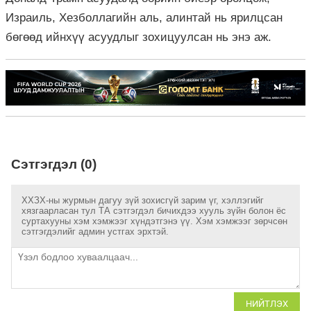
Израиль, Хезболлагийн аль, алинтай нь ярилцсан
бөгөөд ийнхүү асуудлыг зохицуулсан нь энэ аж.
Сэтгэгдэл (0)
ХХЗХ-ны журмын дагуу зүй зохисгүй зарим үг, хэллэгийг
хязгаарласан тул ТА сэтгэгдэл бичихдээ хууль зүйн болон ёс
суртахууны хэм хэмжээг хүндэтгэнэ үү. Хэм хэмжээг зөрчсөн
сэтгэгдэлийг админ устгах эрхтэй.
НИЙТЛЭХ