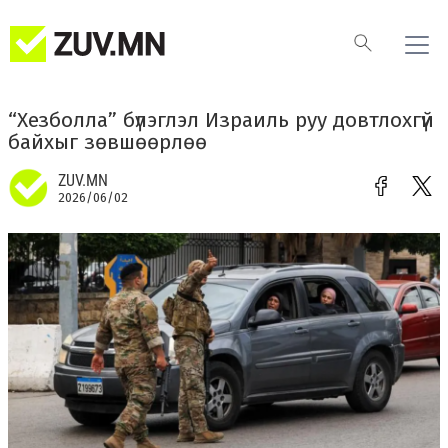
“Хезболла” бүлэглэл Израиль руу довтлохгүй
байхыг зөвшөөрлөө
ZUV.MN
2026/06/02