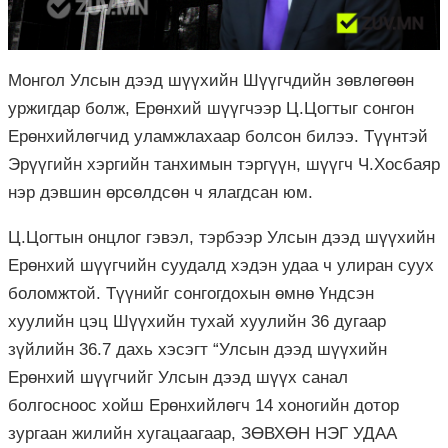
Монгол Улсын дээд шүүхийн Шүүгчдийн зөвлөгөөн
уржигдар болж, Ерөнхий шүүгчээр Ц.Цогтыг сонгон
Ерөнхийлөгчид уламжлахаар болсон билээ. Түүнтэй
Эрүүгийн хэргийн танхимын тэргүүн, шүүгч Ч.Хосбаяр
нэр дэвшин өрсөлдсөн ч ялагдсан юм.
Ц.Цогтын онцлог гэвэл, тэрбээр Улсын дээд шүүхийн
Ерөнхий шүүгчийн суудалд хэдэн удаа ч улиран суух
боломжтой. Түүнийг сонгогдохын өмнө Үндсэн
хуулийн цэц Шүүхийн тухай хуулийн 36 дугаар
зүйлийн 36.7 дахь хэсэгт “Улсын дээд шүүхийн
Ерөнхий шүүгчийг Улсын дээд шүүх санал
болгосноос хойш Ерөнхийлөгч 14 хоногийн дотор
зургаан жилийн хугацаагаар, ЗӨВХӨН НЭГ УДАА