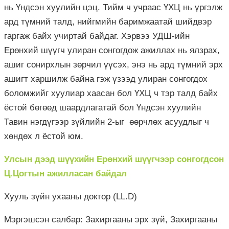
нь Үндсэн хуулийн цэц. Тийм ч учраас ҮХЦ нь үргэлж
ард түмний талд, нийгмийн баримжаатай шийдвэр
гаргаж байх учиртай байдаг. Хэрвээ УДШ-ийн
Ерөнхий шүүгч улиран сонгогдож ажиллах нь ялзрах,
ашиг сонирхлын зөрчил үүсэх, энэ нь ард түмний эрх
ашигт харшилж байна гэж үзээд улиран сонгогдох
боломжийг хуулиар хаасан бол ҮХЦ ч тэр талд байх
ёстой бөгөөд шаардлагатай бол Үндсэн хуулийн
Тавин нэгдүгээр зүйлийн 2-ыг өөрчлөх асуудлыг ч
хөндөх л ёстой юм.
Улсын дээд шүүхийн Ерөнхий шүүгчээр сонгогдсон
Ц.Цогтын ажилласан байдал
Хууль зүйн ухааны доктор (LL.D)
Мэргэшсэн салбар: Захиргааны эрх зүй, Захиргааны