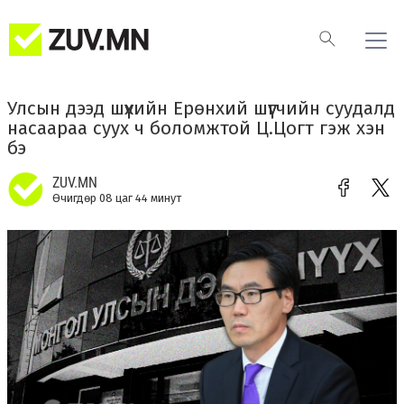
Улсын дээд шүүхийн Ерөнхий шүүгчийн суудалд
насаараа суух ч боломжтой Ц.Цогт гэж хэн
бэ
ZUV.MN
Өчигдөр 08 цаг 44 минут