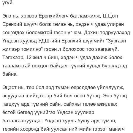
үгүй.
Энэ нь, хэрвээ Ерөнхийлөгч батламжилж, Ц.Цогт
Ерөнхий шүүгч болж гэмээ нь, хэдэн ч удаа улиран
сонгогдох боломжтой гэсэн үг юм. Дахин тодруулахад
Үндсэн хуульд УДШ-ийн Ерөнхий шүүгчийг “Зургаан
жилээр томилно” гэсэн л болохоос тоо заагаагүй.
Тэгэхээр, 12 жил ч биш, хэдэн ч удаа дахиж болох
тааламжтай нөхцөл байдал түүний хувьд бүрэлдээд
байна.
Эцэст нь, төр бол ард түмэн өөрсдөдөө үйлчлүүлж,
асуудлаа шийдэхээр бий болгосон бүтэц. Энэ бүтэц
гагцхүү ард түмний сайн, сайхны төлөө ажиллах
ёстой бөгөөд үүнийгээ Үндсэн хуулиар
баталгаажуулдаг. Үндсэн хууль буюу ард түмэн,
төрийн хооронд байгуулсан нийгмийн гэрээг манагч