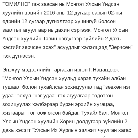
ТОМИЛНО” гэж заасан нь Монгол Улсын Үндсэн
хуулийн цэцийн 2016 оны 12 дугаар сарын 02-ны
өдрийн 12 дугаар дүгнэлтээр хүчингүй болсон
заалтыг агуулгаар нь дахин сэргээж, Монгол Улсын
Үндсэн хуулийн Тавин нэгдүгээр зүйлийн 2 дахь
хэсгийг зөрчсөн эсэх" асуудлыг хэлэлцээд "Зөрчсөн"
гэж дүгнэсэн.
Энэхүү мэдээллийг гаргасан иргэн Г.Нацагдорж
"Монгол Улсын Үндсэн хуульд хэрэв тухайн албан
тушаал болон тухайлсан зохицуулалтад "зөвхөн нэг
удаа" эсхүл "нэг удаа" гэх агуулгаар тодотгон
зохицуулах хэлбэрээр бүрэн эрхийн хугацаа,
хязгаарыг тогтоож өгсөн байдаг. Тухайлбал, Монгол
Улсын Үндсэн хуулийн Хорин долдугаар зүйлийн 2
дахь хэсэгт "Улсын Их Хурлын ээлжит чуулган хагас