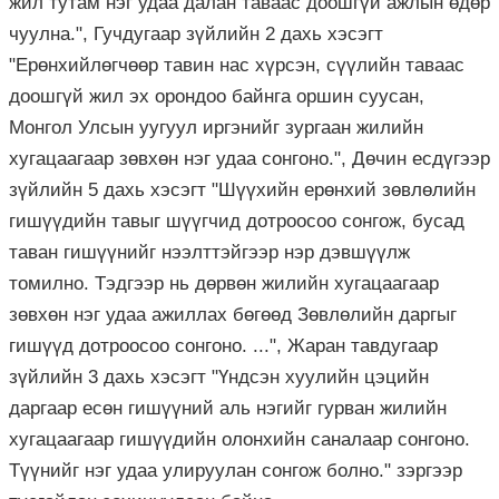
жил тутам нэг удаа далан таваас доошгүй ажлын өдөр
чуулна.", Гучдугаар зүйлийн 2 дахь хэсэгт
"Ерөнхийлөгчөөр тавин нас хүрсэн, сүүлийн таваас
доошгүй жил эх орондоо байнга оршин суусан,
Монгол Улсын уугуул иргэнийг зургаан жилийн
хугацаагаар зөвхөн нэг удаа сонгоно.", Дөчин есдүгээр
зүйлийн 5 дахь хэсэгт "Шүүхийн ерөнхий зөвлөлийн
гишүүдийн тавыг шүүгчид дотроосоо сонгож, бусад
таван гишүүнийг нээлттэйгээр нэр дэвшүүлж
томилно. Тэдгээр нь дөрвөн жилийн хугацаагаар
зөвхөн нэг удаа ажиллах бөгөөд Зөвлөлийн даргыг
гишүүд дотроосоо сонгоно. ...", Жаран тавдугаар
зүйлийн 3 дахь хэсэгт "Үндсэн хуулийн цэцийн
даргаар есөн гишүүний аль нэгийг гурван жилийн
хугацаагаар гишүүдийн олонхийн саналаар сонгоно.
Түүнийг нэг удаа улируулан сонгож болно." зэргээр