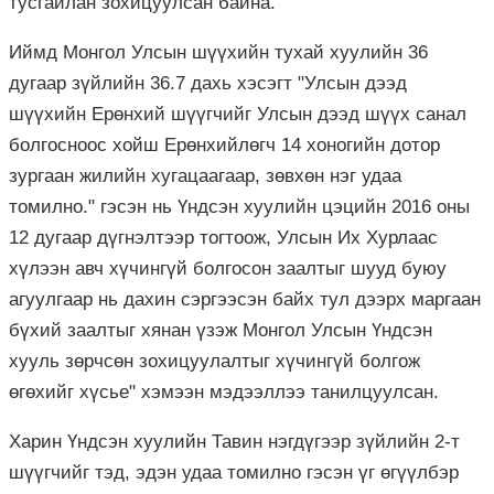
тусгайлан зохицуулсан байна.
Иймд Монгол Улсын шүүхийн тухай хуулийн 36
дугаар зүйлийн 36.7 дахь хэсэгт "Улсын дээд
шүүхийн Ерөнхий шүүгчийг Улсын дээд шүүх санал
болгосноос хойш Ерөнхийлөгч 14 хоногийн дотор
зургаан жилийн хугацаагаар, зөвхөн нэг удаа
томилно." гэсэн нь Үндсэн хуулийн цэцийн 2016 оны
12 дугаар дүгнэлтээр тогтоож, Улсын Их Хурлаас
хүлээн авч хүчингүй болгосон заалтыг шууд буюу
агуулгаар нь дахин сэргээсэн байх тул дээрх маргаан
бүхий заалтыг хянан үзэж Монгол Улсын Үндсэн
хууль зөрчсөн зохицуулалтыг хүчингүй болгож
өгөхийг хүсье" хэмээн мэдээллээ танилцуулсан.
Харин Үндсэн хуулийн Тавин нэгдүгээр зүйлийн 2-т
шүүгчийг тэд, эдэн удаа томилно гэсэн үг өгүүлбэр