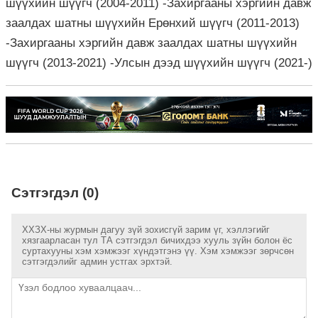
шүүхийн шүүгч (2004-2011) -Захиргааны хэргийн давж
заалдах шатны шүүхийн Ерөнхий шүүгч (2011-2013)
-Захиргааны хэргийн давж заалдах шатны шүүхийн
шүүгч (2013-2021) -Улсын дээд шүүхийн шүүгч (2021-)
Сэтгэгдэл (0)
ХХЗХ-ны журмын дагуу зүй зохисгүй зарим үг, хэллэгийг
хязгаарласан тул ТА сэтгэгдэл бичихдээ хууль зүйн болон ёс
суртахууны хэм хэмжээг хүндэтгэнэ үү. Хэм хэмжээг зөрчсөн
сэтгэгдэлийг админ устгах эрхтэй.