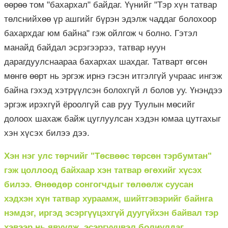
өөрөө том "бахархал" байдаг. Үүнийг "Тэр хүн татвар
төлснийхөө үр ашгийг бүрэн эдэлж чаддаг болохоор
бахархдаг юм байна" гэж ойлгож ч болно. Гэтэл
манайд байдал эсрэгээрээ, татвар нуун
дарагдуулснаараа бахархах шахдаг. Татварт өгсөн
мөнгө өөрт нь эргэж ирнэ гэсэн итгэлгүй учраас ингэж
байна гэхэд хэтрүүлсэн болохгүй л болов уу. Үнэндээ
эргэж ирэхгүй ёроолгүй сав руу Туулын мөсийг
долоох шахаж байж цуглуулсан хэдэн юмаа цутгахыг
хэн хүсэх билээ дээ.
Хэн нэг улс төрчийг "Төсвөөс төрсөн тэрбумтан"
гэж цоллоод байхаар хэн татвар өгөхийг хүсэх
билээ. Өнөөдөр сонгогчдыг төлөөлж суусан
хэдхэн хүн татвар хураамж, шийтгэвэрийг байнга
нэмдэг, иргэд эсэргүүцэхгүй дуугүйхэн байвал тэр
хэвээр нь явуулж, эсэргүүцвэл болиулдаг