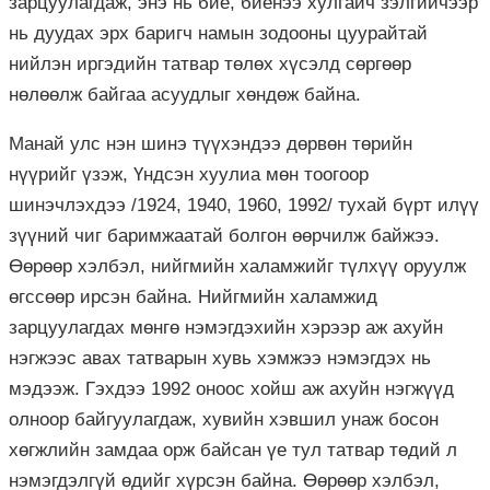
зарцуулагдаж, энэ нь бие, биенээ хулгайч зэлгийчээр
нь дуудах эрх баригч намын зодооны цуурайтай
нийлэн иргэдийн татвар төлөх хүсэлд сөргөөр
нөлөөлж байгаа асуудлыг хөндөж байна.
Манай улс нэн шинэ түүхэндээ дөрвөн төрийн
нүүрийг үзэж, Үндсэн хуулиа мөн тоогоор
шинэчлэхдээ /1924, 1940, 1960, 1992/ тухай бүрт илүү
зүүний чиг баримжаатай болгон өөрчилж байжээ.
Өөрөөр хэлбэл, нийгмийн халамжийг түлхүү оруулж
өгссөөр ирсэн байна. Нийгмийн халамжид
зарцуулагдах мөнгө нэмэгдэхийн хэрээр аж ахуйн
нэгжээс авах татварын хувь хэмжээ нэмэгдэх нь
мэдээж. Гэхдээ 1992 оноос хойш аж ахуйн нэгжүүд
олноор байгуулагдаж, хувийн хэвшил унаж босон
хөгжлийн замдаа орж байсан үе тул татвар төдий л
нэмэгдэлгүй өдийг хүрсэн байна. Өөрөөр хэлбэл,