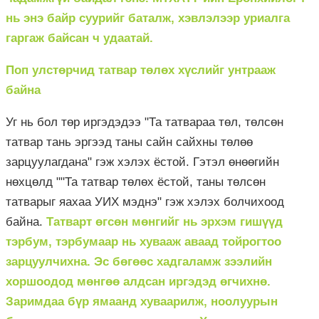
нь энэ байр суурийг баталж, хэвлэлээр уриалга
гаргаж байсан ч удаатай.
Поп улстөрчид татвар төлөх хүслийг унтрааж
байна
Уг нь бол төр иргэдэдээ "Та татвараа төл, төлсөн
татвар тань эргээд таны сайн сайхны төлөө
зарцуулагдана" гэж хэлэх ёстой. Гэтэл өнөөгийн
нөхцөлд ""Та татвар төлөх ёстой, таны төлсөн
татварыг яахаа УИХ мэднэ" гэж хэлэх болчихоод
байна.
Татварт өгсөн мөнгийг нь эрхэм гишүүд
тэрбум, тэрбумаар нь хувааж аваад тойрогтоо
зарцуулчихна. Эс бөгөөс хадгаламж зээлийн
хоршоодод мөнгөө алдсан иргэдэд өгчихнө.
Заримдаа бүр ямаанд хуваарилж, ноолуурын