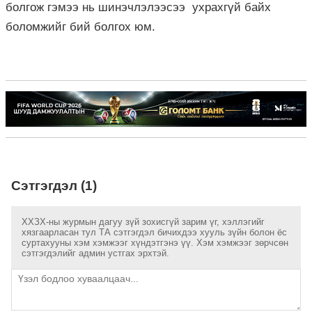
болгож гэмээ нь шинэчлэлээсээ ухрахгүй байх
боломжийг бий болгох юм.
Сэтгэгдэл (1)
ХХЗХ-ны журмын дагуу зүй зохисгүй зарим үг, хэллэгийг
хязгаарласан тул ТА сэтгэгдэл бичихдээ хууль зүйн болон ёс
суртахууны хэм хэмжээг хүндэтгэнэ үү. Хэм хэмжээг зөрчсөн
сэтгэгдэлийг админ устгах эрхтэй.