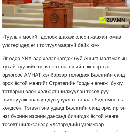
-Туулын мөсийг долоох шахаж олсон жаахан юмаа
улстөрчдөд өгч тоглуулмааргүй байх юм-
Яг одоо УИХ-аар хэлэлцэгдэж буй Ашигт малтмалын
тухай хуулийн өөрчлөлт нь зэсийн экспортын
орлогоос АМНАТ хэлбэрээр төлөгдөж Баялгийн санд
орох ёстой мөнгийг Стратегийн "ордын өгөөж" буюу
татварын олон хэлбэрт шилжүүлэн төсөв рүү
шилжүүлж авах үр дүн үзүүлэх талаар бид өмнө нь
хөндсөн. Тэгвэл энэ удаад Баялгийн санд орж, иргэн
нэг бүрийн нэрийн дансанд бичигдэх ёстой мөнгө
төсөвт шилжсэнээр улстөрчдийн үзэмжээр