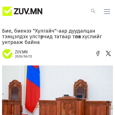
Бие, биенээ "Хулгайч"-аар дуудалцан
тэмцэлдэх улстөрчид татвар төлөх хүслийг
унтрааж байна
ZUV.MN
2026/06/12