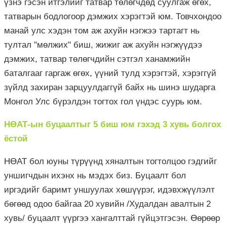
үзнэ гэсэн итгэлийг татвар төлөгчдөд суулгаж өгөх,
татварын бодлогоор дэмжих хэрэгтэй юм. Товчхондоо
манай улс хэдэн том аж ахуйн нэгжээ тартагт нь
тултал "мөлжих" биш, жижиг аж ахуйн нэгжүүдээ
дэмжих, татвар төлөгчдийн сэтгэл ханамжийн
баталгааг гаргаж өгөх, үүний тулд хэрэгтэй, хэрэггүй
зүйлд захиран зарцуулдаггүй байх нь шинэ шударга
Монгол Улс бүрэлдэн тогтох гол үндэс суурь юм.
НӨАТ-ын буцаалтыг 5 биш юм гэхэд 3 хувь болгох
ёстой
НӨАТ бол юуны түрүүнд хяналтын тогтолцоо гэдгийг
уншигчдын ихэнх нь мэдэх биз. Буцаалт бол
иргэдийг баримт уншуулах хөшүүрэг, идэвхжүүлэлт
бөгөөд одоо байгаа 20 хувийн /Худалдан авалтын 2
хувь/ буцаалт үүргээ хангалттай гүйцэтгэсэн. Өөрөөр