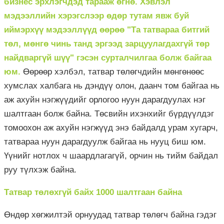
бизнес эрхлэгчдэд тарааж өгнө. Хэвлэл
мэдээллийн хэрэгслээр өдөр тутам явж буй
иймэрхүү мэдээллүүд өөрөө "Та татвараа битгий
төл, мөнгө чинь танд эргээд зарцуулагдахгүй төр
найдваргүй шүү" гэсэн сурталчилгаа болж байгаа
юм.
Өөрөөр хэлбэл, татвар төлөгчдийн мөнгөнөөс
хумслах халбага нь дэндүү олон, даанч том байгаа нь
аж ахуйн нэгжүүдийг орлогоо нуун дарагдуулах нэг
шалтгаан болж байна. Төсвийн ихэнхийг бүрдүүлдэг
томоохон аж ахуйн нэгжүүд энэ байдалд урам хугарч,
татвараа нуун дарагдуулж байгаа нь нууц биш юм.
Үүнийг нотлох ч шаардлагагүй, орчин нь тийм байдал
руу түлхэж байна.
Татвар төлөхгүй байх 1000 шалтгаан байна
Өндөр хөгжилтэй орнуудад татвар төлөгч байна гэдэг