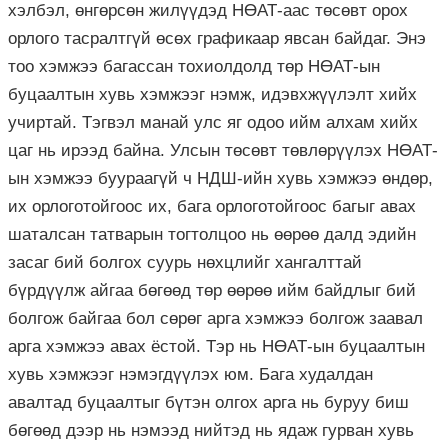
хэлбэл, өнгөрсөн жилүүдэд НӨАТ-аас төсөвт орох
орлого тасралтгүй өсөх графикаар явсан байдаг. Энэ
тоо хэмжээ багассан тохиолдолд төр НӨАТ-ын
буцаалтын хувь хэмжээг нэмж, идэвхжүүлэлт хийх
учиртай. Тэгвэл манай улс яг одоо ийм алхам хийх
цаг нь ирээд байна. Улсын төсөвт төвлөрүүлэх НӨАТ-
ын хэмжээ буураагүй ч НДШ-ийн хувь хэмжээ өндөр,
их орлоготойгоос их, бага орлоготойгоос багыг авах
шаталсан татварын тогтолцоо нь өөрөө далд эдийн
засаг бий болгох суурь нөхцлийг хангалттай
бүрдүүлж айгаа бөгөөд төр өөрөө ийм байдлыг бий
болгож байгаа бол сөрөг арга хэмжээ болгож заавал
арга хэмжээ авах ёстой. Тэр нь НӨАТ-ын буцаалтын
хувь хэмжээг нэмэгдүүлэх юм. Бага худалдан
авалтад буцаалтыг бүтэн олгох арга нь буруу биш
бөгөөд дээр нь нэмээд нийтэд нь ядаж гурван хувь