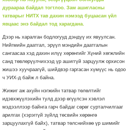
дураараа байдал тогтлоо. Зам ашигласны
татварыг НИТХ тав дахин нэмээд буцаасан үйл
явцаас энэ байдал тод харагдана.
Дээр нь харалган бодлогууд дэндүү их явуулсан.
Нийгмийн даатгал, эрүүл мэндийн даатгалын
сангаасаа хэд дахин илүү хөрөнгийг Хүний хөгжлийн
санд төвлөрүүлчихээд үр ашиггүй зарцуулж орхисон
жишээ хуучраагүй, шийдвэр гаргасан хүмүүс нь одоо
ч УИХ-д байж л байна.
Жижиг аж ахуйн нэгжийн татвар төлөлтийг
идэвхжүүлэхийн тулд дээр өгүүлсэн хэвлэл
мэдээллээр байнга гарч байдаг сөрөг сурталчилгааг
арилгах (хэрэггүй зүйлд төсвийн хөрөнгө
зарцуулахгүй байх), татвар төлснийхөө үр шимийг