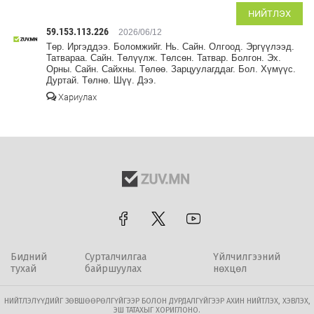
НИЙТЛЭХ
59.153.113.226
2026/06/12
Төр. Иргэддээ. Боломжийг. Нь. Сайн. Олгоод. Эргүүлээд.
Татвараа. Сайн. Төлүүлж. Төлсөн. Татвар. Болгон. Эх.
Орны. Сайн. Сайхны. Төлөө. Зарцуулагддаг. Бол. Хүмүүс.
Дуртай. Төлнө. Шүү. Дээ.
Хариулах
Бидний
Сурталчилгаа
Үйлчилгээний
тухай
байршуулах
нөхцөл
НИЙТЛЭЛҮҮДИЙГ ЗӨВШӨӨРӨЛГҮЙГЭЭР БОЛОН ДУРДАЛГҮЙГЭЭР АХИН НИЙТЛЭХ, ХЭВЛЭХ,
ЭШ ТАТАХЫГ ХОРИГЛОНО.