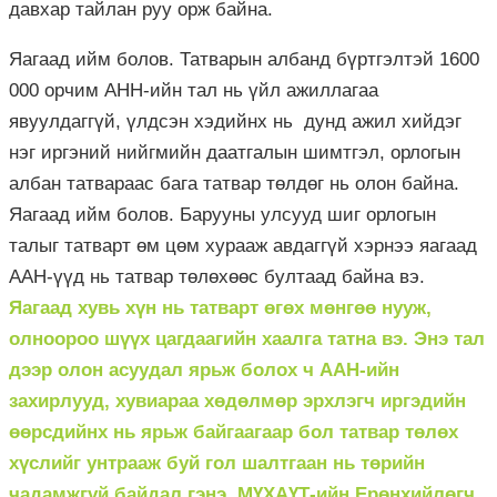
давхар тайлан руу орж байна.
Яагаад ийм болов. Татварын албанд бүртгэлтэй 1600
000 орчим АНН-ийн тал нь үйл ажиллагаа
явуулдаггүй, үлдсэн хэдийнх нь дунд ажил хийдэг
нэг иргэний нийгмийн даатгалын шимтгэл, орлогын
албан татвараас бага татвар төлдөг нь олон байна.
Яагаад ийм болов. Барууны улсууд шиг орлогын
талыг татварт өм цөм хурааж авдаггүй хэрнээ яагаад
ААН-үүд нь татвар төлөхөөс бултаад байна вэ.
Яагаад хувь хүн нь татварт өгөх мөнгөө нууж,
олноороо шүүх цагдаагийн хаалга татна вэ. Энэ тал
дээр олон асуудал ярьж болох ч ААН-ийн
захирлууд, хувиараа хөдөлмөр эрхлэгч иргэдийн
өөрсдийнх нь ярьж байгаагаар бол татвар төлөх
хүслийг унтрааж буй гол шалтгаан нь төрийн
чадамжгүй байдал гэнэ. МҮХАҮТ-ийн Ерөнхийлөгч