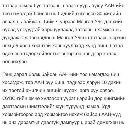
татвар нэмэх бус татварын бааз суурь буюу ААН-ийн
тоо нэмэгдэж байсан нь бидний өнгөрсөн 30 жилийн
аврал нь байжээ. Тийм ч учраас Монгол Улс дэлхийн
бусад улсуудтай харьцуулахад татварын хэмжээ нь
дундаж гэж тооцогдоно. Монгол Улсын татварын орчин
нөхцөл хоёр хөрштэй харьцуулахад хүнд биш. Гэтэл
одоо энэ тодорхойлолтыг өнгөрсөн цаг дээр хэлэх
болчихлоо.
Ганц аврал болж байсан ААН-ийн тоо нэмэгдэх биш
хасагдаж, төр ААН рүү биш, тэднээс даруй 10 дахин
их тоотой ажилчин ангийг шулах арга руу орлоо.
ОУВС-гийн өмнө хүлээсэн үүрэг нэрийн дор нийгмийн
даатгалын шимтгэлийг юун түрүүнд нэмэв. Урд
хормойгоороо ард хормойгоо нөхөж байсан ААН-үүд
нь энэ дарамтыг даалгүй дампуурч, арай дөмөгхөн нь