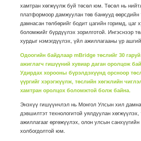
хамтран хөгжүүлж буй төсөл юм. Төсөл нь нийтл
платформоор дамжуулан төв банкууд өөрсдийн 
дамнасан төлбөрийг бодит цагийн горимд, цаг 
боломжийг бүрдүүлэх зорилготой. Ингэснээр тө
хурдыг нэмэгдүүлэх, үйл ажиллагааны үр ашги
Одоогийн байдлаар mBridge төслийг 30 гару
ажиглагч гишүүний хувиар даган оролцож бай
Удирдах хорооны бүрэлдэхүүнд орсноор төсл
үүргийг хэрэгжүүлж, төслийн хөгжлийн чиглэ
хамтран оролцох боломжтой болж байна.
Энэхүү гишүүнчлэл нь Монгол Улсын хил дамна
дэвшилтэт технологитой уялдуулан хөгжүүлэх,
ажиллагааг өргөжүүлэх, олон улсын санхүүгийн
холбогдолтой юм.