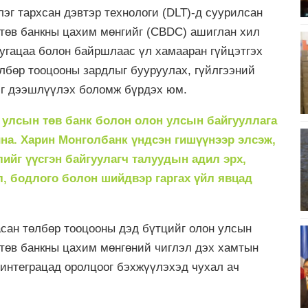
эг тархсан дэвтэр технологи (DLT)-д суурилсан
төв банкны цахим мөнгийг (CBDC) ашиглан хил
хугацаа болон байршлаас үл хамааран гүйцэтгэх
лбөр тооцооны зардлыг бууруулах, гүйлгээний
йг дээшлүүлэх боломж бүрдэх юм.
й улсын төв банк болон олон улсын байгууллага
на. Харин Монголбанк үндсэн гишүүнээр элсэж,
ийг үүсгэн байгуулагч талуудын адил эрх,
л, бодлого болон шийдвэр гаргах үйл явцад
сан төлбөр тооцооны дэд бүтцийг олон улсын
 төв банкны цахим мөнгөний чиглэл дэх хамтын
 интеграцад оролцоог бэхжүүлэхэд чухал ач