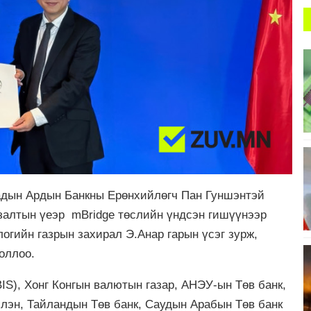
адын Ардын Банкны Ерөнхийлөгч Пан Гуншэнтэй
лзалтын үеэр mBridge төслийн үндсэн гишүүнээр
огийн газрын захирал Э.Анар гарын үсэг зурж,
оллоо.
IS), Хонг Конгын валютын газар, АНЭУ-ын Төв банк,
эн, Тайландын Төв банк, Саудын Арабын Төв банк