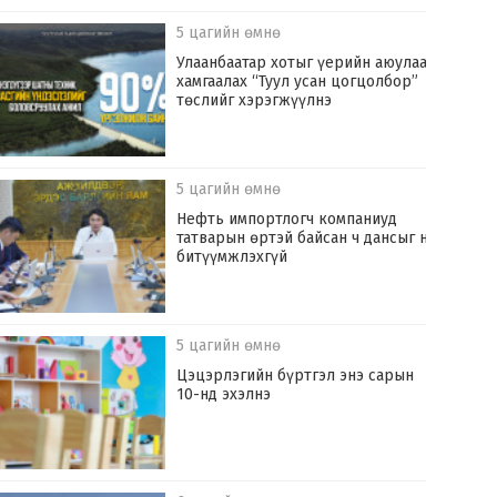
5 цагийн өмнө
Улаанбаатар хотыг үерийн аюулаас
хамгаалах “Туул усан цогцолбор”
төслийг хэрэгжүүлнэ
5 цагийн өмнө
Нефть импортлогч компаниуд
татварын өртэй байсан ч дансыг нь
битүүмжлэхгүй
5 цагийн өмнө
Цэцэрлэгийн бүртгэл энэ сарын
10-нд эхэлнэ