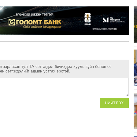
згаарласан тул ТА сэтгэгдэл бичихдээ хууль зүйн болон ёс
н сэтгэгдэлийг админ устгах эрхтэй.
НИЙТЛЭХ