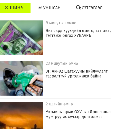
ШИНЭ
УНШСАН
СЭТГЭГДЭЛ
9 минутын өмнө
Энэ сард хүүхдийн мөнгө, тэтгэвэр,
тэтгэмж олгох ХУВААРЬ
23 минутын өмнө
ЗГ: АИ-92 шатахууны нийлүүлэлт
тасралтгүй үргэлжилж байна
2 цагийн өмнө
Украины арми ОХУ-ын Ярославьл
муж руу их хүчээр довтолжээ