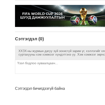
Сэтгэгдэл (0)
ХХЗХ-ны журмын дагуу зүй зохисгүй зарим үг, хэллэгийг хя
суртахууны хэм хэмжээг хүндэтгэнэ үү. Хэм хэмжээг зөрчсө
Сэтгэгдэл бичигдээгүй байна