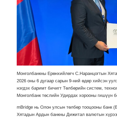
Монголбанкны Ерөнхийлөгч С.Наранцогтын Хят
2026 оны 6 дугаар сарын 9-ний өдөр хийсэн уу
нэгдэх баримт бичигт Төлбөрийн систем, технол
Монголбанк төслийн Удирдах хорооны гишүүн б
mBridge нь Олон улсын төлбөр тооцооны банк (B
Хятадын Ардын банкны Дижитал валютын хүрээл