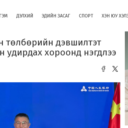
ГЭМ
ДЭЛХИЙ
ЭДИЙН ЗАСАГ
СПОРТ
ХЭН ЮУ ХЭЛ
н төлбөрийн дэвшилтэт
н удирдах хороонд нэгдлээ