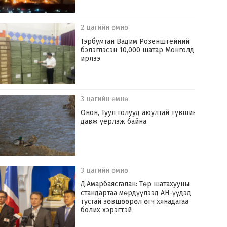
2 цагийн өмнө
Тэрбумтан Вадим Розенштейний
бэлэглэсэн 10,000 шатар Монголд
ирлээ
3 цагийн өмнө
Онон, Туул голууд аюултай түвшинг
давж үерлэж байна
3 цагийн өмнө
Д.Амарбаясгалан: Төр шатахууны
стандартаа мөрдүүлээд АН-үүдэд
тусгай зөвшөөрөл өгч хянадагаа
болих хэрэгтэй