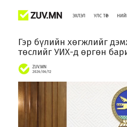
ЭХЛЭЛ
УЛС ТӨР
НИЙ
Гэр бүлийн хөгжлийг дэм
төслийг УИХ-д өргөн бар
ZUV.MN
2026/06/12