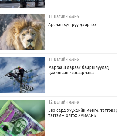
11 цагийн өмнө
Арслан хүн рүү дайрчээ
11 цагийн өмнө
Маргааш дараах байршлуудад
цахилгаан хязгаарлана
12 цагийн өмнө
Энэ сард хүүхдийн мөнгө, тэтгэвэр,
тэтгэмж олгох ХУВААРЬ