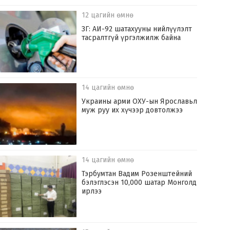
12 цагийн өмнө
ЗГ: АИ-92 шатахууны нийлүүлэлт
тасралтгүй үргэлжилж байна
14 цагийн өмнө
Украины арми ОХУ-ын Ярославьл
муж руу их хүчээр довтолжээ
14 цагийн өмнө
Тэрбумтан Вадим Розенштейний
бэлэглэсэн 10,000 шатар Монголд
ирлээ