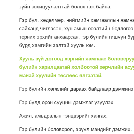
зүйн зохицуулалттай болох гэж байна.
Гэр бүл, хөдөлмөр, нийгмийн хамгааллын яамна
сайханд чиглэсэн, хүн амын өсөлтийн бодлогоо
торних эрхийг анхаарсан, гэр бүлийн гишүүн бү
бүрд хамгийн ээлтэй хууль юм.
Хууль зүй дотоод хэргийн яамнаас боловсруу
бүлийн харилцаатай холбоотой зөрчлийн асу
манай хуулийн төслөөс ялгаатай.
Гэр бүлийн хөгжлийг дараах байдлаар дэмжинэ
Гэр бүлд орон сууцны дэмжлэг үзүүлэх
Ажил, амьдралын тэнцвэрийг хангах,
Гэр бүлийн боловсрол, эрүүл мэндийг дэмжих,