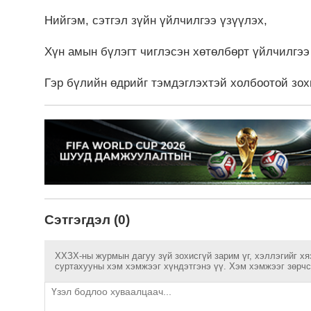
Нийгэм, сэтгэл зүйн үйлчилгээ үзүүлэх,
Хүн амын бүлэгт чиглэсэн хөтөлбөрт үйлчилгээ
Гэр бүлийн өдрийг тэмдэглэхтэй холбоотой зо
Сэтгэгдэл (0)
ХХЗХ-ны журмын дагуу зүй зохисгүй зарим үг, хэллэгийг хя
суртахууны хэм хэмжээг хүндэтгэнэ үү. Хэм хэмжээг зөрчсө