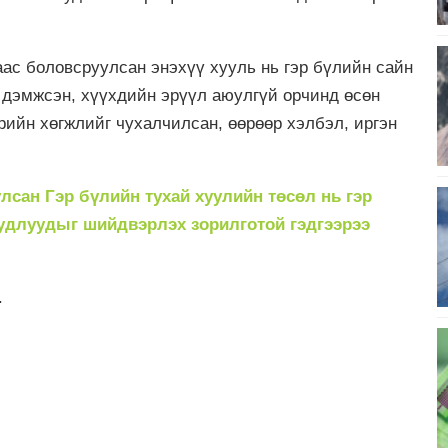
ас боловсруулсан энэхүү хууль нь гэр бүлийн сайн
 дэмжсэн, хүүхдийн эрүүл аюулгүй орчинд өсөн
рийн хөгжлийг чухалчилсан, өөрөөр хэлбэл, иргэн
лсан Гэр бүлийн тухай хуулийн төсөл нь гэр
удлуудыг шийдвэрлэх зорилготой гэдгээрээ
.