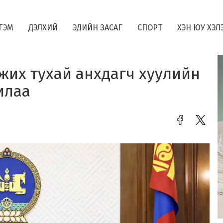
ГЭМ
ДЭЛХИЙ
ЭДИЙН ЗАСАГ
СПОРТ
ХЭН ЮУ ХЭЛ
жих тухай анхдагч хуулийн
илаа