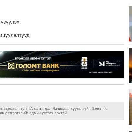
 үзүүлэх,
хицуулалтууд
згаарласан тул ТА сэтгэгдэл бичихдээ хууль зүйн болон ёс
н сэтгэгдэлийг админ устгах эрхтэй.