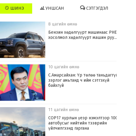
ШИНЭ
УНШСАН
СЭТГЭГДЭЛ
8 цагийн өмнө
​Бензин хөдөлгүүрт машинаас PHEV
хосолмол хөдөлгүүрт машин руу...
10 цагийн өмнө
С.Амарсайхан: Үр төлөө таньдаггүй
зэрлэг амьтанд ч ийм сэтгэхүй
байхгүй
11 цагийн өмнө
COP17 хурлын үеэр нэмэлтээр 100
автобусыг нийтийн тээврийн
үйлчилгээнд гаргана