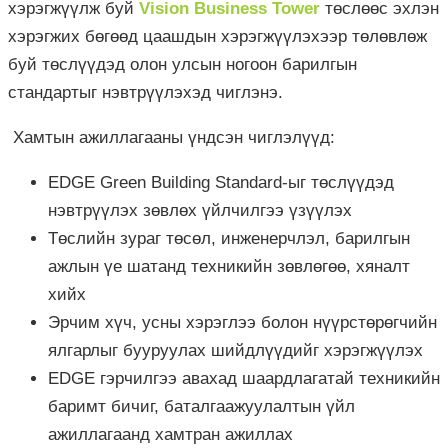
хэрэгжүүлж буй
Vision Business Tower
төслөөс эхлэн
хэрэгжих бөгөөд цаашдын хэрэгжүүлэхээр төлөвлөж
буй төслүүдэд олон улсын ногоон барилгын
стандартыг нэвтрүүлэхэд чиглэнэ.
Хамтын ажиллагааны үндсэн чиглэлүүд:
EDGE Green Building Standard-ыг төслүүдэд
нэвтрүүлэх зөвлөх үйлчилгээ үзүүлэх
Төслийн зураг төсөл, инженерчлэл, барилгын
ажлын үе шатанд техникийн зөвлөгөө, хяналт
хийх
Эрчим хүч, усны хэрэглээ болон нүүрстөрөгчийн
ялгарлыг бууруулах шийдлүүдийг хэрэгжүүлэх
EDGE гэрчилгээ авахад шаардлагатай техникийн
баримт бичиг, баталгаажуулалтын үйл
ажиллагаанд хамтран ажиллах