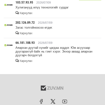
103.57.93.95
2026/07/09
Хулиганууд илүү технологийг сурдаг
Хариулах
202.126.89.72
2026/07/09
Загас толгойноосоо өтдөг.
Хариулах
66.181.188.93
2026/07/09
Аяархан дуутай хүнийг цагдаа зоддог. Юм асуухаар
дуугарахгүй байх нь гэмт хэрэг. Эхнэр аваад аяархан
дуугарч болдоггүй
Хариулах