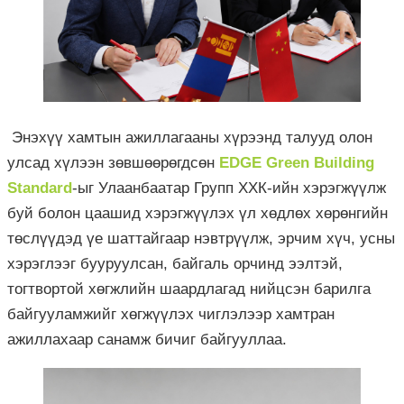
Энэхүү хамтын ажиллагааны хүрээнд талууд олон
улсад хүлээн зөвшөөрөгдсөн
EDGE Green Building
Standard
-ыг Улаанбаатар Групп ХХК-ийн хэрэгжүүлж
буй болон цаашид хэрэгжүүлэх үл хөдлөх хөрөнгийн
төслүүдэд үе шаттайгаар нэвтрүүлж, эрчим хүч, усны
хэрэглээг бууруулсан, байгаль орчинд ээлтэй,
тогтвортой хөгжлийн шаардлагад нийцсэн барилга
байгууламжийг хөгжүүлэх чиглэлээр хамтран
ажиллахаар санамж бичиг байгууллаа.