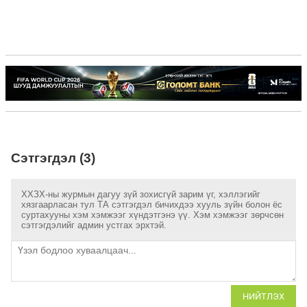
Сэтгэгдэл (3)
ХХЗХ-ны журмын дагуу зүй зохисгүй зарим үг, хэллэгийг
хязгаарласан тул ТА сэтгэгдэл бичихдээ хууль зүйн болон ёс
суртахууны хэм хэмжээг хүндэтгэнэ үү. Хэм хэмжээг зөрчсөн
сэтгэгдэлийг админ устгах эрхтэй.
НИЙТЛЭХ