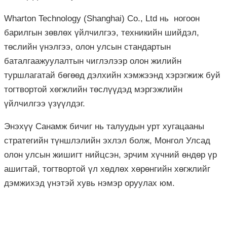
Wharton Technology (Shanghai) Co., Ltd нь ногоон
барилгын зөвлөх үйлчилгээ, техникийн шийдэл,
төслийн үнэлгээ, олон улсын стандартын
баталгаажуулалтын чиглэлээр олон жилийн
туршлагатай бөгөөд дэлхийн хэмжээнд хэрэгжиж буй
тогтвортой хөгжлийн төслүүдэд мэргэжлийн
үйлчилгээ үзүүлдэг.
Энэхүү Санамж бичиг нь талуудын урт хугацааны
стратегийн түншлэлийн эхлэл болж, Монгол Улсад
олон улсын жишигт нийцсэн, эрчим хүчний өндөр үр
ашигтай, тогтвортой үл хөдлөх хөрөнгийн хөгжлийг
дэмжихэд үнэтэй хувь нэмэр оруулах юм.