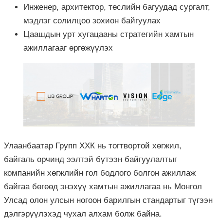
Инженер, архитектор, төслийн багуудад сургалт,
мэдлэг солилцоо зохион байгуулах
Цаашдын урт хугацааны стратегийн хамтын
ажиллагааг өргөжүүлэх
Улаанбаатар Групп ХХК нь тогтвортой хөгжил,
байгаль орчинд ээлтэй бүтээн байгуулалтыг
компанийн хөгжлийн гол бодлого болгон ажиллаж
байгаа бөгөөд энэхүү хамтын ажиллагаа нь Монгол
Улсад олон улсын ногоон барилгын стандартыг түгээн
дэлгэрүүлэхэд чухал алхам болж байна.