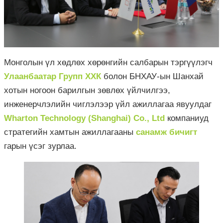
Монголын үл хөдлөх хөрөнгийн салбарын тэргүүлэгч
Улаанбаатар Групп ХХК
болон БНХАУ-ын Шанхай
хотын ногоон барилгын зөвлөх үйлчилгээ,
инженерчлэлийн чиглэлээр үйл ажиллагаа явуулдаг
Wharton Technology (Shanghai) Co., Ltd
компаниуд
стратегийн хамтын ажиллагааны
с
анамж бичиг
т
гарын үсэг зурлаа.