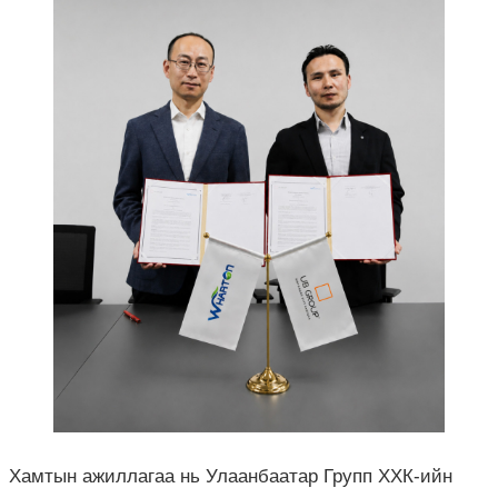
Хамтын ажиллагаа нь Улаанбаатар Групп ХХК-ийн