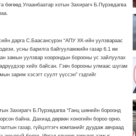
а бөгөөд Улаанбаатар хотын Захирагч Б.Пүрэвдагва
аа.
сийн дарга С.Баасансүрэн “АПУ ХК-ийн уулзвараас
одези, усны барилга байгууламжийн газар 6.1 км
ган замын уулзвар хоорондын борооны ус зайлуулах
өдрүүдээр хийх байсан. Гэвч борооны улмаас шугам
мын зарим хэсэгт суулт үүссэн” гэдгийг
тын Захирагч Б.Пүрэвдагва “Ганц шөнийн бороонд
 орсон байна. Дахиад дөрвөн хоногийн бороо орно.
алтын газар, гүйцэтгэгч компанийг дуудаж авчраад
а аюулгүй болго. Иргэд олноор зорчдог замыг