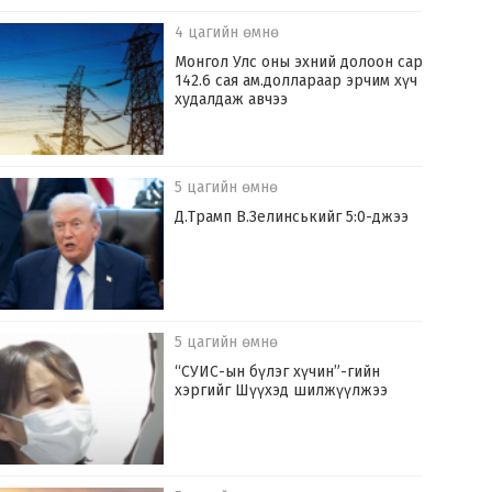
4 цагийн өмнө
Монгол Улс оны эхний долоон сард
142.6 сая ам.доллараар эрчим хүч
худалдаж авчээ
5 цагийн өмнө
Д.Трамп В.Зелинськийг 5:0-джээ
5 цагийн өмнө
“СУИС-ын бүлэг хүчин”-гийн
хэргийг Шүүхэд шилжүүлжээ