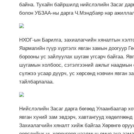
байна. Тухайн байршилд нийслэлийн Засаг дарг
болон УБЗАА-ны дарга Ч.Мэндбаяр нар ажиллал
НХОГ-ын Барилга, захиалагчийн хяналтын хэлт
Яармагийн гүүр хүртэлх явган замын доогуур Ге
борооны ус зайлуулах шугам угсарч байгаа. Яв
шугамын холбоос, сэтэлгээний ажлыг наадмын 
сүлжээ усаар дүүрч, ус хөрсөнд нэвчин явган за
тайлбарлалаа.
Нийслэлийн Засаг дарга бөгөөд Улаанбаатар хо
явган хүний зам эвдэрч, хавтангууд хөдөлгөөнд
Захиалагчийн хяналт хийж байгаа Хөрөнгө оруул
өөрсдийнх нь хөрөнгөөр наадмын өмнө энэ зама