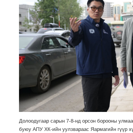
Долоодугаар сарын 7-8-нд орсон борооны улмаа
буюу АПУ ХК-ийн уулзвараас Яармагийн гүүр хү