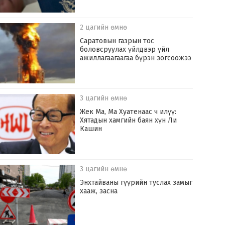
2 цагийн өмнө
Саратовын газрын тос
боловсруулах үйлдвэр үйл
ажиллагаагаагаа бүрэн зогсоожээ
3 цагийн өмнө
Жек Ма, Ма Хуатенаас ч илүү:
Хятадын хамгийн баян хүн Ли
Кашин
3 цагийн өмнө
Энхтайваны гүүрийн туслах замыг
хааж, засна