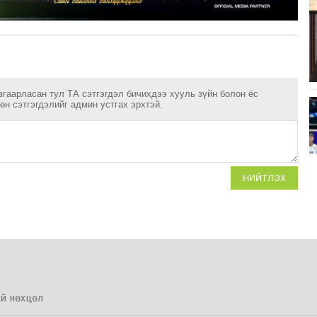
згаарласан тул ТА сэтгэгдэл бичихдээ хууль зүйн болон ёс
н сэтгэгдэлийг админ устгах эрхтэй.
НИЙТЛЭХ
й нөхцөл