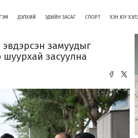
ГЭМ
ДЭЛХИЙ
ЭДИЙН ЗАСАГ
СПОРТ
ХЭН ЮУ ХЭЛ
 эвдэрсэн замуудыг
р шуурхай засуулна