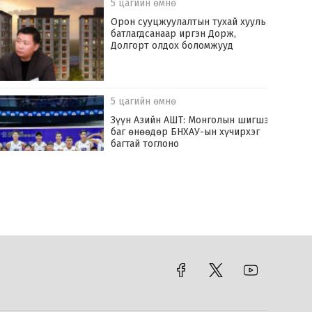
5 цагийн өмнө
Орон сууцжуулалтын тухай хууль
батлагдсанаар иргэн Дорж,
Долгорт олдох боломжууд
5 цагийн өмнө
Зүүн Азийн АШТ: Монголын шигшээ
баг өнөөдөр БНХАУ-ын хүчирхэг
багтай тоглоно
7 цагийн өмнө
Хилчин байлдагч галын аюулаас нэг
өрх айлыг урьдчилан сэргийлж,
аварчээ
7 цагийн өмнө