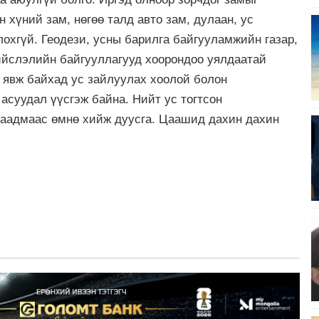
 хүний зам, нөгөө талд авто зам, дулаан, ус
охгүй. Геодези, усны барилга байгууламжийн газар,
ийслэлийн байгууллагууд хоорондоо уялдаатай
 явж байхад ус зайлуулах хоолой болон
 асуудал үүсгэж байна. Нийт ус тогтсон
аадмаас өмнө хийж дуусга. Цаашид дахин дахин