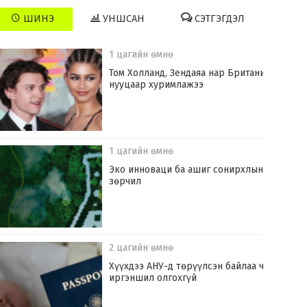
ШИНЭ
УНШСАН
СЭТГЭГДЭЛ
1 цагийн өмнө
Том Холланд, Зендаяа нар Британид
нууцаар хуримлажээ
1 цагийн өмнө
Эко инноваци ба ашиг сонирхлын
зөрчил
2 цагийн өмнө
Хүүхдээ АНУ-д төрүүлсэн байлаа ч
иргэншил олгохгүй