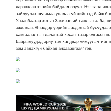
яаравчлан хэвийн байдалд оруул. Нэг талд явган
зайлуулах шугамаа уялдаагүй хийгээд байж бол
Улаанбаатар хотын Захирагчийн ажлын алба, н
ажиллая. Өнөөдөр үерийн эрсдэлтэй бүсүүдээр
хамгаалалтын далантай хэсэгт газар олгосон нь
байршлуудад ариутгал халдваргүйжүүлэлтийг н
зам эвдэхгүй байхад анхаарцгаая” гэв.