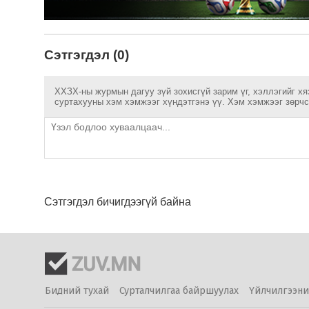
Сэтгэгдэл (0)
ХХЗХ-ны журмын дагуу зүй зохисгүй зарим үг, хэллэгийг хя
суртахууны хэм хэмжээг хүндэтгэнэ үү. Хэм хэмжээг зөрчсө
Сэтгэгдэл бичигдээгүй байна
Бидний тухай
Сурталчилгаа байршуулах
Үйлчилгээни