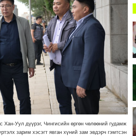
с Хан-Уул дүүрэг, Чингисийн өргөн чөлөөний гудамж
ртэлх зарим хэсэгт явган хүний зам эвдэрч гэмтсэн