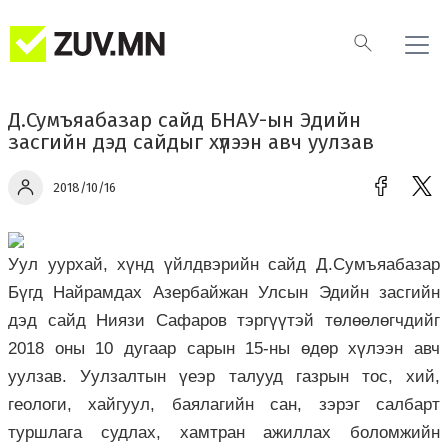
Д.Сумъяабазар сайд БНАУ-ын Эдийн
засгийн дэд сайдыг хүлээн авч уулзав
2018/10/16
Уул уурхай, хүнд үйлдвэрийн сайд Д.Сумъяабазар
Бүгд Найрамдах Азербайжан Улсын Эдийн засгийн
дэд сайд Ниязи Сафаров тэргүүтэй төлөөлөгчдийг
2018 оны 10 дугаар сарын 15-ны өдөр хүлээн авч
уулзав. Уулзалтын үеэр талууд газрын тос, хий,
геологи, хайгуул, баялагийн сан, зэрэг салбарт
туршлага судлах, хамтран ажиллах боломжийн