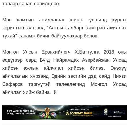
талаар санал солилцлоо.
Мөн хамтын ажиллагааг шинэ түвшинд хүргэх
зорилтын хүрээнд “Алтны салбарт хамтран ажиллах
тухай” санамж бичиг байгуулахаар болов.
Монгол Улсын Ерөнхийлөгч Х.Баттулга 2018 оны
есдүгээр сард Бүгд Найрамдах Азербайжан Улсад
хийсэн ажлын айлчлал хийсэн билээ. Энэхүү
айлчлалын хүрээнд Эдийн засгийн дэд сайд Ниязи
Сафаров тэргүүтэй төлөөлөгчид Монгол Улсад
айлчлал хийж байна. й