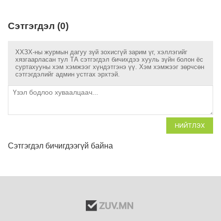
Сэтгэгдэл (0)
ХХЗХ-ны журмын дагуу зүй зохисгүй зарим үг, хэллэгийг
хязгаарласан тул ТА сэтгэгдэл бичихдээ хууль зүйн болон ёс
суртахууны хэм хэмжээг хүндэтгэнэ үү. Хэм хэмжээг зөрчсөн
сэтгэгдэлийг админ устгах эрхтэй.
НИЙТЛЭХ
Сэтгэгдэл бичигдээгүй байна