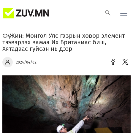
Фү Жин: Монгол Улс газрын ховор элемент
тээвэрлэх замаа Их Британиас биш,
Хятадаас гуйсан нь дээр
2024/04/02