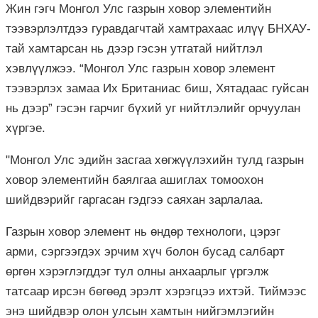
Жин гэгч Монгол Улс газрын ховор элементийн
тээвэрлэлтдээ гуравдагчтай хамтрахаас илүү БНХАУ-
тай хамтарсан нь дээр гэсэн утгатай нийтлэл
хэвлүүлжээ. “Монгол Улс газрын ховор элемент
тээвэрлэх замаа Их Британиас биш, Хятадаас гуйсан
нь дээр” гэсэн гарчиг бүхий уг нийтлэлийг орчуулан
хүргэе.
"Монгол Улс эдийн засгаа хөгжүүлэхийн тулд газрын
ховор элементийн баялгаа ашиглах томоохон
шийдвэрийг гаргасан гэдгээ саяхан зарлалаа.
Газрын ховор элемент нь өндөр технологи, цэрэг
арми, сэргээгдэх эрчим хүч болон бусад салбарт
өргөн хэрэглэгддэг тул олны анхаарлыг үргэлж
татсаар ирсэн бөгөөд эрэлт хэрэгцээ ихтэй. Тиймээс
энэ шийдвэр олон улсын хамтын нийгэмлэгийн