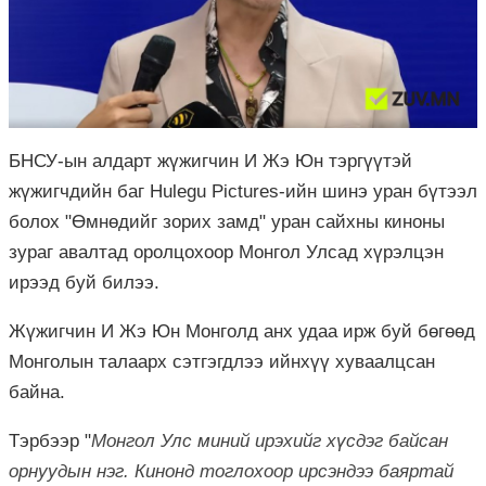
БНСУ-ын алдарт жүжигчин И Жэ Юн тэргүүтэй
жүжигчдийн баг Hulegu Pictures-ийн шинэ уран бүтээл
болох "Өмнөдийг зорих замд" уран сайхны киноны
зураг авалтад оролцохоор Монгол Улсад хүрэлцэн
ирээд буй билээ.
Жүжигчин И Жэ Юн Монголд анх удаа ирж буй бөгөөд
Монголын талаарх сэтгэгдлээ ийнхүү хуваалцсан
байна.
Тэрбээр "
Монгол Улс миний ирэхийг хүсдэг байсан
орнуудын нэг. Кинонд тоглохоор ирсэндээ баяртай