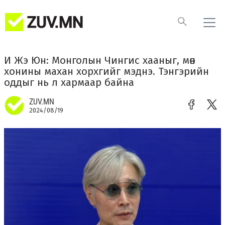
И Жэ Юн: Монголын Чингис хааныг, мөн
хонины махан хорхгийг мэднэ. Тэнгэрийн
оддыг нь л хармаар байна
ZUV.MN
2024/08/19