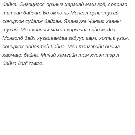
байна. Онгоцноос орчныг харахад маш гоё, солонго
татсан байсан. Би өмнө нь Монгол орны тухай
сонирхон судалж байсан. Ялангуяа Чингис хааны
тухай. Мөн хонины махан хорхгийг сайн мэднэ.
Монголд байх хугацаандаа гадуур гарч, хотыг үзэж,
сонирхох бодолтой байна. Мөн тэнгэрийн оддыг
хармаар байна. Миний хамгийн том хүсэл тэр л
байна даа
" гэжээ.