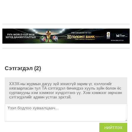
Сэтгэгдэл (2)
ХХЗХ-ны журмын дагуу зүй зохисгүй зарим үг, хэллэгийг
хязгаарласан тул ТА сэтгэгдэл бичихдээ хууль зүйн болон ёс
суртахууны хэм хэмжээг хүндэтгэнэ үү. Хэм хэмжээг зөрчсөн
сэтгэгдэлийг админ устгах эрхтэй.
НИЙТЛЭХ