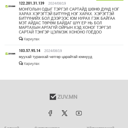
122.201.31.139
2024/08/19
МОНГОЛЫН ОДЫГ ТЭРГЭЛ САРТАЙД ШӨНӨ ДУНД НЭГ
ХАРАХ ХЭРЭГТЭЙ БИТҮҮНД НЭГ ХАРАХ. ХЭРЭГТЭЙ
БИТҮҮНИЙХ БОЛ ДЭЭРЭЭС ЮМ НУРАХ ГЭЖ БАЙГАА
МЭТ АЙДАС ТӨРӨМ БАЙДАГ ШҮҮ ЕР НЬ БОЛ
МАРТАХЫН АРГАГҮЙ ОЙРЫН ХЭД ХОНОГ ТЭРГЭЛ
САРТАЙ ТЭНГЭР ЦЭЛМЭЖ ХОНОНО ГОЁДОО
Хариулах
103.57.95.14
2024/08/19
муухай туранхай чөтгөр царайтай юмнууд
Хариулах