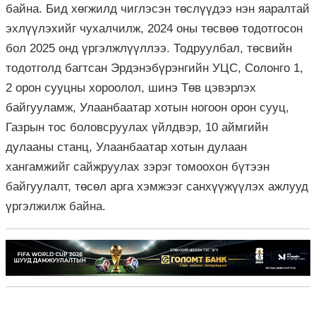
байна. Бид хөгжилд чиглэсэн төслүүдээ нэн яаралтай
эхлүүлэхийг чухалчилж, 2024 оны төсвөө тодотгосон
бол 2025 онд үргэлжлүүллээ. Тодруулбал, төсвийн
тодотголд багтсан Эрдэнэбүрэнгийн УЦС, Солонго 1,
2 орон сууцны хороолол, шинэ Төв цэвэрлэх
байгууламж, Улаанбаатар хотын ногоон орон сууц,
Газрын тос боловсруулах үйлдвэр, 10 аймгийн
дулааны станц, Улаанбаатар хотын дулаан
хангамжийг сайжруулах зэрэг томоохон бүтээн
байгуулалт, төсөл арга хэмжээг санхүүжүүлэх ажлууд
үргэлжилж байна.