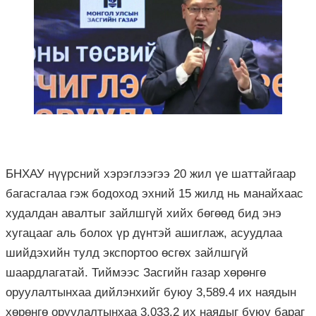
БНХАУ нүүрсний хэрэглээгээ 20 жил үе шаттайгаар
багасгалаа гэж бодоход эхний 15 жилд нь манайхаас
худалдан
авалтыг
зайлшгүй хийх бөгөөд бид энэ
хугацааг аль болох үр дүнтэй ашиглаж, асуудлаа
шийдэхийн тулд экспортоо өсгөх зайлшгүй
шаардлагатай. Тиймээс Засгийн газар хөрөнгө
оруулалтынхаа дийлэнхийг буюу 3,589.4 их наядын
хөрөнгө оруулалтынхаа 3,033.2 их наядыг буюу бараг