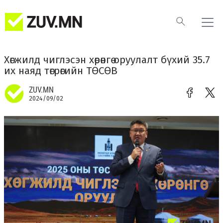
Хөгжилд чиглэсэн хөрөнгө оруулалт бүхий 35.7
их наяд төгрөгийн ТӨСӨВ
ZUV.MN
2024/09/02