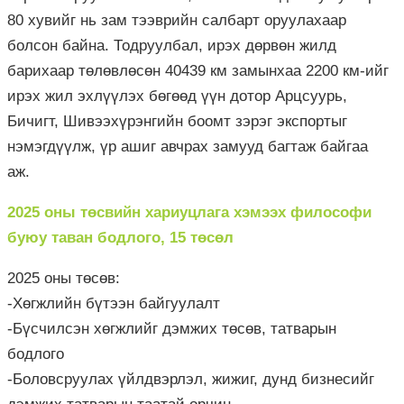
80 хувийг нь зам тээврийн салбарт оруулахаар
болсон байна. Тодруулбал, ирэх дөрвөн жилд
барихаар төлөвлөсөн 40439 км замынхаа 2200
км-ийг
ирэх жил эхлүүлэх бөгөөд үүн дотор
Арцсуурь
,
Бичигт,
Шивээхүрэнгийн
боомт зэрэг экспортыг
нэмэгдүүлж, үр ашиг авчрах замууд багтаж байгаа
аж.
2025 оны төсвийн хариуцлага хэмээх философи
буюу таван бодлого, 15 төсөл
2025 оны төсөв:
-Хөгжлийн бүтээн байгуулалт
-Бүсчилсэн хөгжлийг дэмжих төсөв, татварын
бодлого
-Боловсруулах үйлдвэрлэл, жижиг, дунд бизнесийг