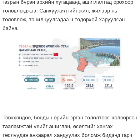
газрын бүрэн эрхийн хугацаанд ашиглалтад орохоор
төлөвлөгджээ. Санхүүжилтийг жил, жилээр нь
төлөвлөж, танилцуулгадаа ч тодорхой харуулсан
байна.
Товчхондоо, бондын өрийн эргэн төлөлтөөс чөлөөрсөн
тааламжтай үеийг ашиглан, өсөлтийг хангах
төслүүдээ анхаарал хандуулах боломж бидэнд гарч