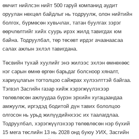
өмчит нийлсэн нийт 500 гаруй компанид аудит
оруулан нөхцөл байдлыг нь тодруулж, олон нийтийн
болгох, бүрмөсөн хувьчлах, татан буулгах зэрэг
өөрчлөлтийг хийх суурь ирэх жилд тавигдах юм
байна. Тодруулбал, төр төсөвт ирдэг ачаанаасаа
салах ажлын эхлэл тавигдана.
Төсвийн тухай хуулийг энэ жилээс эхлэн өмнөхөөс
нэг сарын өмнө өргөн барьдаг болсноор хяналт,
хариуцлагын тогтолцоо сайжрах хүлээлттэй байгаа.
Тэгвэл Засгийн газар хийж
хэрэгжүүлэхээр
төлөвлөсөн ажлуудаа бүрэн эрхийн хугацаандаа
амжуулж, иргэдэд бодитой дүн тавих бололцоо
олгосон нь урьд жилүүдийнхээс их таалагдлаа.
Тодруулбал, хэрэгжүүлэхээр төлөвлөсөн нэр бүхий
15 мега төслийн 13 нь 2028 онд буюу УИХ, Засгийн