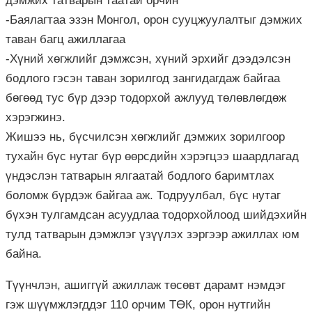
дэмжих татварын таатай орчин
-Баялагтаа эзэн Монгол, орон
сууцжуулалтыг
дэмжих
таван багц ажиллагаа
-Хүний хөгжлийг дэмжсэн, хүний эрхийг дээдэлсэн
бодлого гэсэн таван зорилгод зангидагдаж байгаа
бөгөөд тус бүр дээр тодорхой ажлууд төлөвлөгдөж
хэрэгжинэ.
Жишээ нь, бүсчилсэн хөгжлийг дэмжих зорилгоор
тухайн бүс нутаг бүр өөрсдийн хэрэгцээ шаардлагад
үндэслэн татварын ялгаатай бодлого баримтлах
боломж бүрдэж байгаа аж. Тодруулбал, бүс нутаг
бүхэн тулгамдсан асуудлаа тодорхойлоод шийдэхийн
тулд татварын дэмжлэг үзүүлэх зэргээр ажиллах юм
байна.
Түүнчлэн, ашиггүй ажиллаж төсөвт дарамт нэмдэг
гэж шүүмжлэгддэг 110 орчим
ТӨК
, орон нутгийн