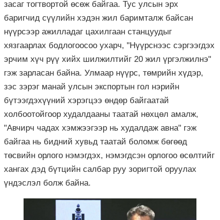
засаг тогтвортой өсөж байгаа. Тус улсын эрх
баригчид сүүлийн хэдэн жил баримталж байсан
нүүрсээр ажилладаг цахилгаан станцуудыг
хязгаарлах бодлогоосоо ухарч, "Нүүрснээс сэргээгдэх
эрчим хүч рүү хийх шилжилтийг 20 жил үргэлжилнэ"
гэж зарласан байна. Улмаар нүүрс, төмрийн хүдэр,
зэс зэрэг манай улсын экспортын гол нэрийн
бүтээгдэхүүний хэрэгцээ өндөр байгаатай
холбоотойгоор
худалдааны таатай нөхцөл
амалж
,
"Авчирч чадах хэмжээгээр нь худалдаж авна" гэж
байгаа нь бидний хувьд таатай боломж бөгөөд
төсвийн орлого нэмэгдэх, нэмэгдсэн орлогоо өсөлтийг
хангах дэд бүтцийн салбар руу зоригтой оруулах
үндэслэл болж байна.