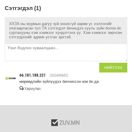
Сэтгэгдэл (1)
ХХЗХ-ны журмын дагуу зүй зохисгүй зарим үг, хэллэгийг
хязгаарласан тул ТА сэтгэгдэл бичихдээ хууль зүйн болон ёс
суртахууны хэм хэмжээг хүндэтгэнэ үү. Хэм хэмжээг зөрчсөн
сэтгэгдэлийг админ устгах эрхтэй.
НИЙТЛЭХ
66.181.188.221
2024/09/02
мөрөөдлийн зүйлүүдээ биччихсэн юм бн да
Хариулах