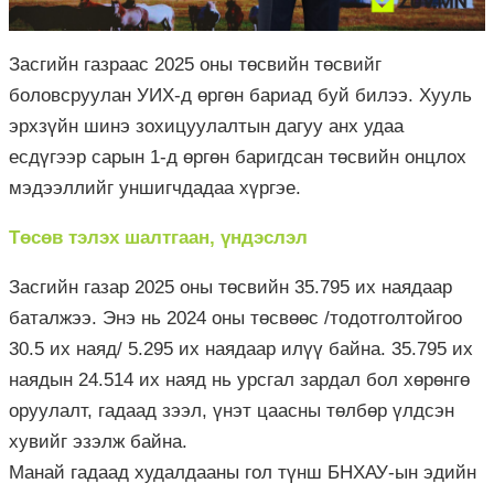
Засгийн газраас 2025 оны төсвийн төсвийг
боловсруулан УИХ-д өргөн бариад буй билээ. Хууль
эрхзүйн шинэ зохицуулалтын дагуу анх удаа
есдүгээр сарын 1-д өргөн баригдсан төсвийн онцлох
мэдээллийг уншигчдадаа хүргэе.
Төсөв тэлэх шалтгаан, үндэслэл
Засгийн газар 2025 оны төсвийн 35.795 их наядаар
баталжээ. Энэ нь 2024 оны төсвөөс /тодотголтойгоо
30.5 их наяд/ 5.295 их наядаар илүү байна. 35.795 их
наядын 24.514 их наяд нь урсгал зардал бол хөрөнгө
оруулалт, гадаад зээл, үнэт цаасны төлбөр үлдсэн
хувийг эзэлж байна.
Манай гадаад худалдааны гол түнш БНХАУ-ын эдийн