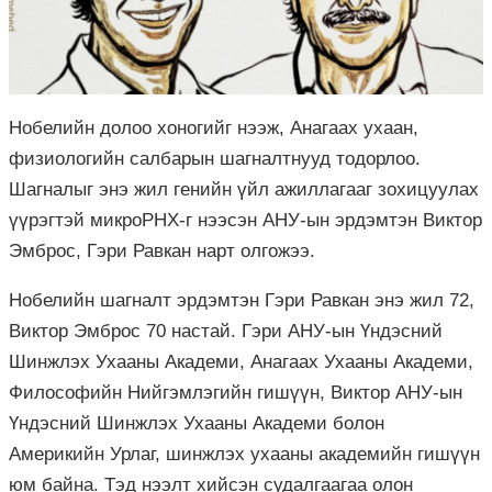
Нобелийн долоо хоногийг нээж, Анагаах ухаан,
физиологийн салбарын шагналтнууд тодорлоо.
Шагналыг энэ жил генийн үйл ажиллагааг зохицуулах
үүрэгтэй микроРНХ-г нээсэн АНУ-ын эрдэмтэн Виктор
Эмброс, Гэри Равкан нарт олгожээ.
Нобелийн шагналт эрдэмтэн Гэри Равкан энэ жил 72,
Виктор Эмброс 70 настай. Гэри АНУ-ын Үндэсний
Шинжлэх Ухааны Академи, Анагаах Ухааны Академи,
Философийн Нийгэмлэгийн гишүүн, Виктор АНУ-ын
Үндэсний Шинжлэх Ухааны Академи болон
Америкийн Урлаг, шинжлэх ухааны академийн гишүүн
юм байна. Тэд нээлт хийсэн судалгаагаа олон