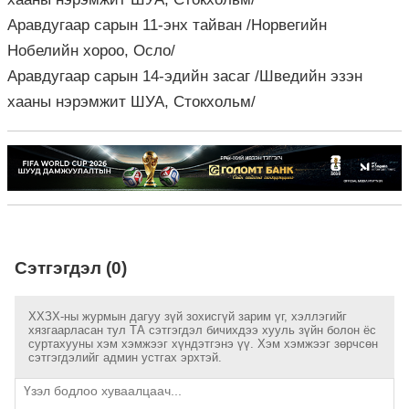
Аравдугаар сарын 11-энх тайван /Норвегийн
Нобелийн хороо, Осло/
Аравдугаар сарын 14-эдийн засаг /Шведийн эзэн
хааны нэрэмжит ШУА, Стокхольм/
Сэтгэгдэл (0)
ХХЗХ-ны журмын дагуу зүй зохисгүй зарим үг, хэллэгийг
хязгаарласан тул ТА сэтгэгдэл бичихдээ хууль зүйн болон ёс
суртахууны хэм хэмжээг хүндэтгэнэ үү. Хэм хэмжээг зөрчсөн
сэтгэгдэлийг админ устгах эрхтэй.