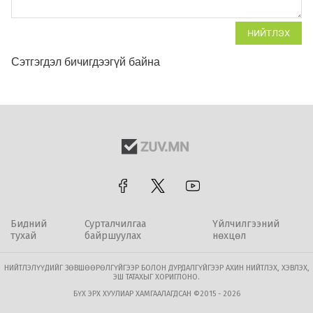
НИЙТЛЭХ
Сэтгэгдэл бичигдээгүй байна
Бидний
Сурталчилгаа
Үйлчилгээний
тухай
байршуулах
нөхцөл
НИЙТЛЭЛҮҮДИЙГ ЗӨВШӨӨРӨЛГҮЙГЭЭР БОЛОН ДУРДАЛГҮЙГЭЭР АХИН НИЙТЛЭХ, ХЭВЛЭХ,
ЭШ ТАТАХЫГ ХОРИГЛОНО.
БҮХ ЭРХ ХУУЛИАР ХАМГААЛАГДСАН ©2015 - 2026