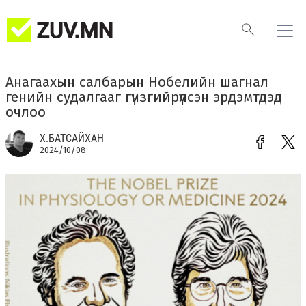
Анагаахын салбарын Нобелийн шагнал
генийн судалгааг гүнзгийрүүлсэн эрдэмтдэд
очлоо
Х.БАТСАЙХАН
2024/10/08