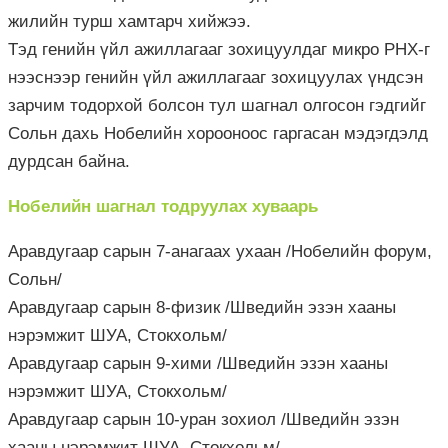
жилийн турш хамтарч хийжээ.
Тэд генийн үйл ажиллагааг зохицуулдаг микро РНХ-г
нээснээр генийн үйл ажиллагааг зохицуулах үндсэн
зарчим тодорхой болсон тул шагнал олгосон гэдгийг
Сольн дахь Нобелийн хорооноос гаргасан мэдэгдэлд
дурдсан байна.
Нобелийн шагнал тодруулах хуваарь
Аравдугаар сарын 7-анагаах ухаан /Нобелийн форум,
Сольн/
Аравдугаар сарын 8-физик /Шведийн эзэн хааны
нэрэмжит ШУА, Стокхольм/
Аравдугаар сарын 9-хими /Шведийн эзэн хааны
нэрэмжит ШУА, Стокхольм/
Аравдугаар сарын 10-уран зохиол /Шведийн эзэн
хааны нэрэмжит ШУА, Стокхольм/