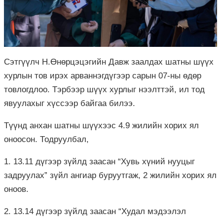
Сэтгүүлч Н.Өнөрцэцэгийн Давж заалдах шатны шүүх
хурлын тов ирэх арваннэгдүгээр сарын 07-ны өдөр
товлогдлоо. Тэрбээр шүүх хурлыг нээлттэй, ил тод
явуулахыг хүссээр байгаа билээ.
Түүнд анхан шатны шүүхээс 4.9 жилийн хорих ял
оноосон. Тодруулбал,
1.
13.11 дүгээр зүйлд заасан “Хувь хүний нууцыг
задруулах” зүйл ангиар буруутгаж, 2 жилийн хорих ял
оноов.
2. 13.14 дүгээр зүйлд заасан “Худал мэдээлэл