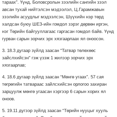
тараах”. Үүнд, Боловсролын зээлийн сангийн зээл
авсан тухай нийтэлсэн мэдээлэл, Ц.Гарамжавын
зээлийн асуудлыг мэдээлсэн, Шүүхийн нэр төрд
халдсан буюу ШЕЗ-ийн гомдол зэрэг дөрвөн иргэн,
нэг Төрийн байгууллагаас гаргасан гомдол байв. Үүнд
гурван сарын зорчих эрх хязгаарлаах ял оноосон.
3. 18.3 дугаар зүйлд заасан “Татвар төлөхөөс
зайслхийсэн" гэж үзэж 1 жилээр зорчих эрх
хязгаарлав;
4. 18.6 дугаар зүйлд заасан “Мөнгө угаах”. 57 сая
төгрөгийн татвараас зайлсхийсэн орлогоо захиран
зарцуулж мөнгө угаасан хэргээр 6 сарын хорих ял
оноов.
5. 19.11 дүгээр зүйлд заасан “Төрийн нууцыг хууль