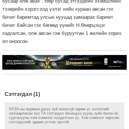
бусаар олж авах”. Өөр бусад этгээдийн эзэмшлийн
тээврийн хэрэгсэлд үзлэг хийн хураан авсан гэх
бичиг баримтад улсын нууцад хамаарах баримт
бичиг байсан гэх бөгөөд үүнийг Н.Өнөрцэцэг
хадгалсан, олж авсан гэж буруутган 1 жилийн хорих
ял оноосон.
Сэтгэгдэл (1)
ХХЗХ-ны журмын дагуу зүй зохисгүй зарим үг, хэллэгийг
хязгаарласан тул ТА сэтгэгдэл бичихдээ хууль зүйн болон ёс
суртахууны хэм хэмжээг хүндэтгэнэ үү. Хэм хэмжээг зөрчсөн
сэтгэгдэлийг админ устгах эрхтэй.