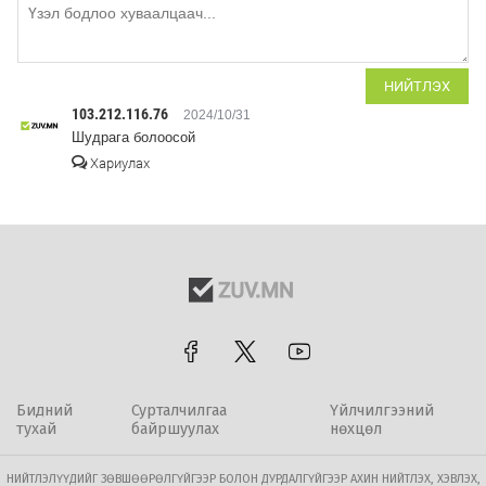
НИЙТЛЭХ
103.212.116.76
2024/10/31
Шудрага болоосой
Хариулах
Бидний
Сурталчилгаа
Үйлчилгээний
тухай
байршуулах
нөхцөл
НИЙТЛЭЛҮҮДИЙГ ЗӨВШӨӨРӨЛГҮЙГЭЭР БОЛОН ДУРДАЛГҮЙГЭЭР АХИН НИЙТЛЭХ, ХЭВЛЭХ,