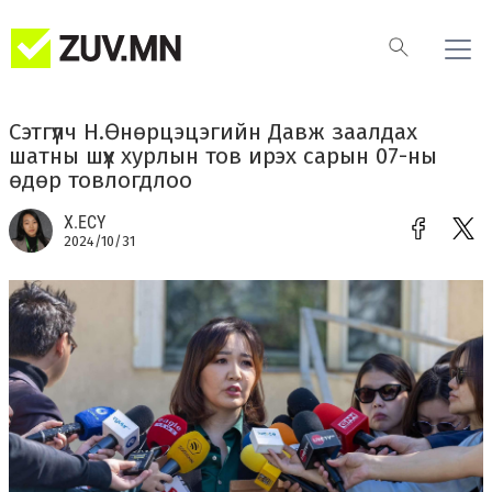
Сэтгүүлч Н.Өнөрцэцэгийн Давж заалдах
шатны шүүх хурлын тов ирэх сарын 07-ны
өдөр товлогдлоо
Х.ЕСҮ
2024/10/31