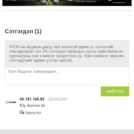
Сэтгэгдэл (1)
ХХЗХ-ны журмын дагуу зүй зохисгүй зарим үг, хэллэгийг
хязгаарласан тул ТА сэтгэгдэл бичихдээ хууль зүйн болон ёс
суртахууны хэм хэмжээг хүндэтгэнэ үү. Хэм хэмжээг зөрчсөн
сэтгэгдэлийг админ устгах эрхтэй.
НИЙТЛЭХ
66.181.160.83
2024/12/04
Юу болсон бэ
Хариулах