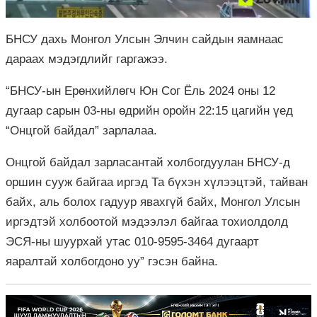
БНСУ дахь Монгол Улсын Элчин сайдын яамнаас
дараах мэдэгдлийг гаргажээ.
“БНСУ-ын Ерөнхийлөгч Юн Сог Ёль 2024 оны 12
дугаар сарын 03-ны өдрийн оройн 22:15 цагийн үед
“Онцгой байдал” зарлалаа.
Онцгой байдал зарласантай холбогдуулан БНСУ-д
оршин сууж байгаа иргэд Та бүхэн хүлээцтэй, тайван
байх, аль болох гадуур явахгүй байх, Монгол Улсын
иргэдтэй холбоотой мэдээлэл байгаа тохиолдолд
ЭСЯ-ны шуурхай утас 010-9595-3464 дугаарт
яаралтай холбогдоно уу” гэсэн байна.