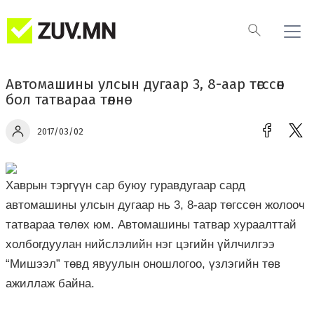
Автомашины улсын дугаар 3, 8-аар төгссөн
бол татвараа төлнө
2017/03/02
Хаврын тэргүүн сар буюу гуравдугаар сард
автомашины улсын дугаар нь 3, 8-аар төгссөн жолооч
татвараа төлөх юм. Автомашины татвар хураалттай
холбогдуулан нийслэлийн нэг цэгийн үйлчилгээ
“Мишээл” төвд явуулын оношлогоо, үзлэгийн төв
ажиллаж байна.