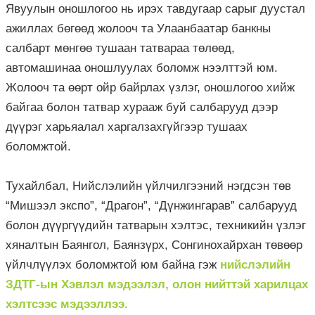
Явуулын оношлогоо нь ирэх тавдугаар сарыг дуустал
ажиллах бөгөөд жолооч та Улаанбаатар банкны
салбарт мөнгөө тушаан татвараа төлөөд,
автомашинаа оношлуулах боломж нээлттэй юм.
Жолооч та өөрт ойр байрлах үзлэг, оношлогоо хийж
байгаа болон татвар хурааж буй салбарууд дээр
дүүрэг харьяалал харгалзахгүйгээр тушаах
боломжтой.
Тухайлбал, Нийслэлийн үйлчилгээний нэгдсэн төв
“Мишээл экспо”, “Драгон”, “Дүнжингарав” салбарууд
болон дүүргүүдийн татварын хэлтэс, техникийн үзлэг
хяналтын Баянгол, Баянзүрх, Сонгинохайрхан төвөөр
үйлчлүүлэх боломжтой юм байна гэж
нийслэлийн
ЗДТГ-ын Хэвлэл мэдээлэл, олон нийттэй харилцах
хэлтсээс мэдээллээ.