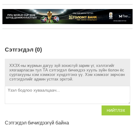
Сэтгэгдэл (0)
ХХЗХ-ны журмын дагуу зүй зохисгүй зарим үг, хэллэгийг
хязгаарласан тул ТА сэтгэгдэл бичихдээ хууль зүйн болон ёс
суртахууны хэм хэмжээг хүндэтгэнэ үү. Хэм хэмжээг зөрчсөн
сэтгэгдэлийг админ устгах эрхтэй.
НИЙТЛЭХ
Сэтгэгдэл бичигдээгүй байна