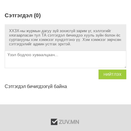
Сэтгэгдэл (0)
ХХЗХ-ны журмын дагуу зүй зохисгүй зарим үг, хэллэгийг
хязгаарласан тул ТА сэтгэгдэл бичихдээ хууль зүйн болон ёс
суртахууны хэм хэмжээг хүндэтгэнэ үү. Хэм хэмжээг зөрчсөн
сэтгэгдэлийг админ устгах эрхтэй.
НИЙТЛЭХ
Сэтгэгдэл бичигдээгүй байна