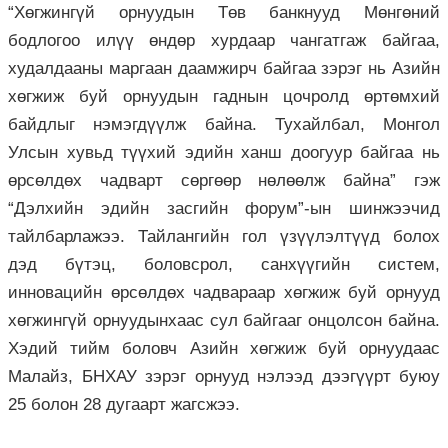
“Хөгжингүй орнуудын Төв банкнууд Мөнгөний
бодлогоо илүү өндөр хурдаар чангатгаж байгаа,
худалдааны маргаан даамжирч байгаа зэрэг нь Азийн
хөгжиж буй орнуудын гаднын цочролд өртөмхий
байдлыг нэмэгдүүлж байна. Тухайлбал, Монгол
Улсын хувьд түүхий эдийн ханш доогуур байгаа нь
өрсөлдөх чадварт сөргөөр нөлөөлж байна” гэж
“Дэлхийн эдийн засгийн форум”-ын шинжээчид
тайлбарлажээ. Тайлангийн гол үзүүлэлтүүд болох
дэд бүтэц, боловсрол, санхүүгийн систем,
инновацийн өрсөлдөх чадвараар хөгжиж буй орнууд
хөгжингүй орнуудынхаас сул байгааг онцолсон байна.
Хэдий тийм боловч Азийн хөгжиж буй орнуудаас
Малайз, БНХАУ зэрэг орнууд нэлээд дээгүүрт буюу
25 болон 28 дугаарт жагсжээ.