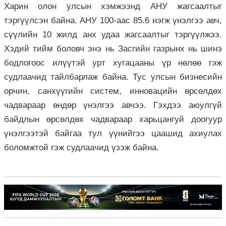
Харин олон улсын хэмжээнд АНУ жагсаалтыг
тэргүүлсэн байна. АНУ 100-аас 85.6 нэгж үнэлгээ авч,
сүүлийн 10 жилд анх удаа жагсаалтыг тэргүүлжээ.
Хэдий тийм боловч энэ нь Засгийн газрынх нь шинэ
бодлогоос илүүтэй урт хугацааны үр нөлөө гэж
судлаачид тайлбарлаж байна. Тус улсын бизнесийн
орчин, санхүүгийн систем, инновацийн өрсөлдөх
чадвараар өндөр үнэлгээ авчээ. Гэхдээ аюулгүй
байдлын өрсөлдөх чадвараар харьцангуй доогуур
үнэлгээтэй байгаа тул үүнийгээ цаашид ахиулах
боломжтой гэж судлаачид үзэж байна.