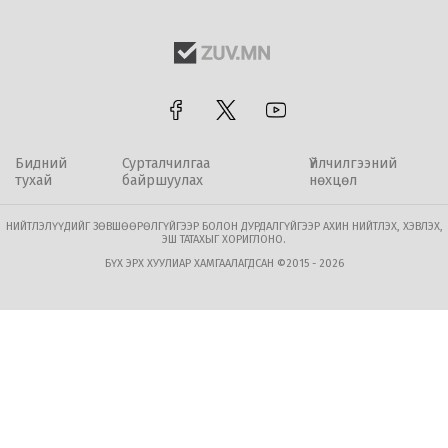
Бидний
Сурталчилгаа
Үйлчилгээний
тухай
байршуулах
нөхцөл
НИЙТЛЭЛҮҮДИЙГ ЗӨВШӨӨРӨЛГҮЙГЭЭР БОЛОН ДУРДАЛГҮЙГЭЭР АХИН НИЙТЛЭХ, ХЭВЛЭХ,
ЭШ ТАТАХЫГ ХОРИГЛОНО.
БҮХ ЭРХ ХУУЛИАР ХАМГААЛАГДСАН ©2015 - 2026