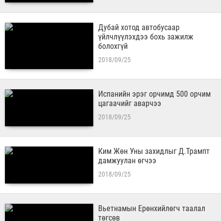
Дубай хотод автобусаар
үйлчлүүлэхдээ бохь зажилж
болохгүй
2018/09/25
Испанийн эрэг орчимд 500 орчим
цагаачийг аварчээ
2018/09/25
Ким Жөн Уны захидлыг Д.Трампт
дамжуулан өгчээ
2018/09/25
Вьетнамын Ерөнхийлөгч таалал
төгсөв