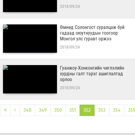
2018/09/24
Өмнөд Солонгост суралцаж буй
гадаад оюутнуудын тоогоор
Монгол улс гуравт оржээ
2018/09/24
Гуанжоу-Хонконгийн чиглэлийн
хурдны галт тэрэг ашиглалтад
орлоо
2018/09/24
348
349
350
351
352
353
354
35