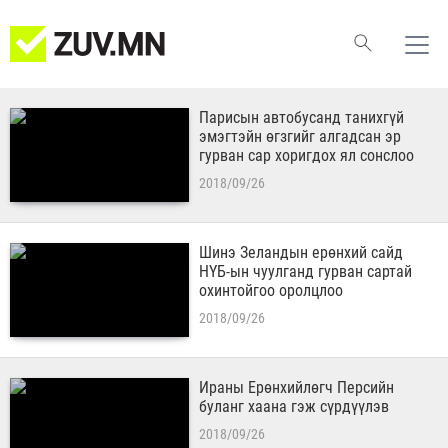
Парисын автобусанд танихгүй
эмэгтэйн өгзгийг алгадсан эр
гурван сар хоригдох ял сонслоо
2018/09/26
Шинэ Зеландын ерөнхий сайд
НҮБ-ын чуулганд гурван сартай
охинтойгоо оролцлоо
2018/09/26
Ираны Ерөнхийлөгч Персийн
буланг хаана гэж сүрдүүлэв
2018/09/26