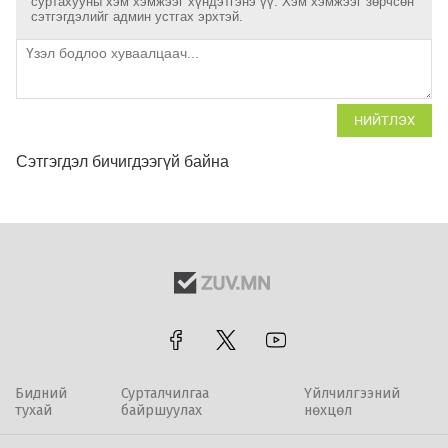
суртахууны хэм хэмжээг хүндэтгэнэ үү. Хэм хэмжээг зөрчсөн
сэтгэгдэлийг админ устгах эрхтэй.
НИЙТЛЭХ
Сэтгэгдэл бичигдээгүй байна
Бидний
Сурталчилгаа
Үйлчилгээний
тухай
байршуулах
нөхцөл