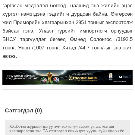
гаргасан мэдээлэл бөгөөд цаашид энэ жилийн эцэс
хүртэл нэмэгдэнэ гэдгийг ч дурдсан байна. Өнгөрсөн
жил Приморийн хязгаарынхан 2951 тонныг экспортолж
байсан гэнэ. Улаан түрсийг импортлогч орнуудыг
БНСУ тэргүүлдэг бөгөөд Өмнөд Солонгос /3192,5
тонн/, Япон /1007 тонн/, Хятад /44,7 тонн/-ыг энэ жил
авчээ.
Сэтгэгдэл (0)
ХХЗХ-ны журмын дагуу зүй зохисгүй зарим үг, хэллэгийг
хязгаарласан тул ТА сэтгэгдэл бичихдээ хууль зүйн болон ёс