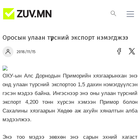
Оросын улаан түрсний экспорт нэмэгджээ
2018/11/15
ОХУ-ын Алс Дорнодын Приморийн хязгаарынхан энэ
онд улаан түрсний экспортоо 1,5 дахин нэмэгдүүлсэн
гэсэн мэдээ байна. Ингэснээр энэ оны улаан түрсний
экспорт 4,200 тонн хүрсэн хэмээн Примор болон
Сахалины хязгаарын Хөдөө аж ахуйн хяналтын алба
мэдээлжээ.
Энэ тоо мэдээ зөвхөн энэ сарын эхний хагаст