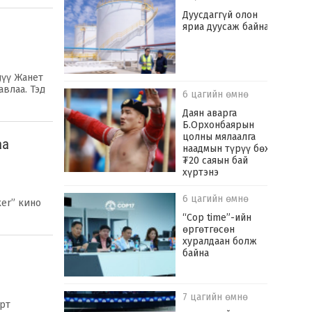
Дуусдаггүй олон
яриа дуусаж байна
дүү Жанет
авлаа. Тэд
6 цагийн өмнө
Даян аварга
Б.Орхонбаярын
цолны мялаалга
аа
наадмын түрүү бөх
₮20 саяын бай
хүртэнэ
6 цагийн өмнө
ker” кино
“Cop time”-ийн
өргөтгөсөн
хуралдаан болж
байна
7 цагийн өмнө
рт