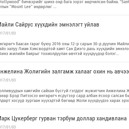
Hollywood” бичвэрийг шинэ онд бага зэрэг өөрчилсөн байна. “Sant
улын “Mount Lee” өндөрлөг …
Майли Сайрус хүүхдийн эмнэлэгт уйлав
017/01/03
нгарөгч баасан гараг буюу 2016 оны 12-р сарын 30-д дуучин Майл
айз залуу Лиам Хэмсвордтой хамт Сан Диэго дахь хүүхдийн эмнэлэ
инэ жилийн баярыг тохиолдуулан өвчтэй хүүхдүүдэд бэлэг…
Анжелина Жолигийн залгамж халааг охин нь авчэ
017/01/03
олливуудын хамгийн сайхан бүсгүй гэгддэг жүжигчин Анжелина 
өхөр Брэд Питээсээ өнгөрөгч есдүгээр сард албан ёсоор салсан би
лдарт хосууд зургаан хүүхэдтэй бөгөөд Жоли хүүхдүүдээ харах эр
Марк Цукерберг гурван тэрбум доллар хандивлана
017/01/03