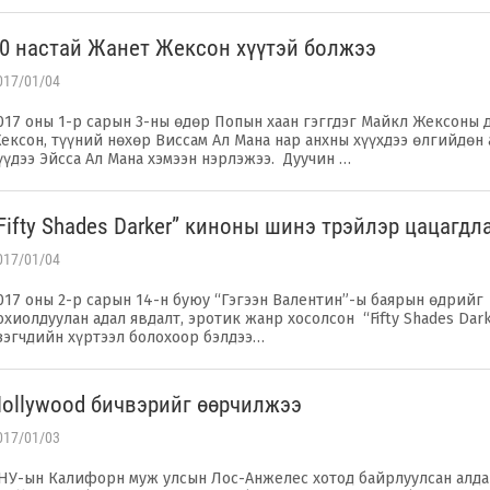
50 настай Жанет Жексон хүүтэй болжээ
017/01/04
017 оны 1-р сарын 3-ны өдөр Попын хаан гэггдэг Майкл Жексоны 
ексон, түүний нөхөр Виссам Ал Мана нар анхны хүүхдээ өлгийдөн 
үүдээ Эйсса Ал Мана хэмээн нэрлэжээ. Дуучин …
“Fifty Shades Darker” киноны шинэ трэйлэр цацагдл
017/01/04
017 оны 2-р сарын 14-н буюу “Гэгээн Валентин”-ы баярын өдрийг
охиолдуулан адал явдалт, эротик жанр хосолсон “Fifty Shades Dar
зэгчдийн хүртээл болохоор бэлдээ…
Hollywood бичвэрийг өөрчилжээ
017/01/03
НУ-ын Калифорн муж улсын Лос-Анжелес хотод байрлуулсан алда