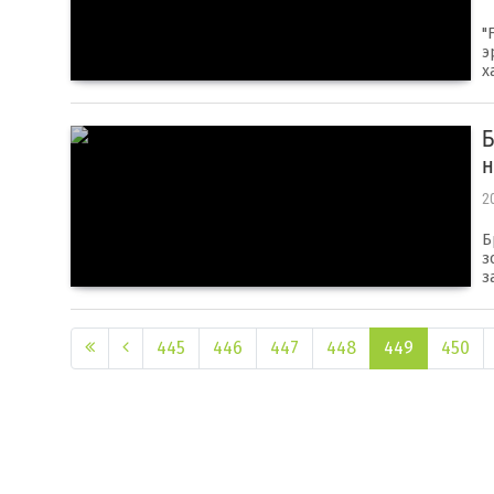
"
э
х
Б
н
2
Б
з
з
445
446
447
448
449
450