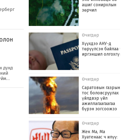
ашиг сонирхлын
керберг
зөрчил
Өчигдөр
 олон
Хүүхдээ АНУ-д
төрүүлсэн байлаа ч
иргэншил олгохгүй
н дунд
дний
 үйм…
Өчигдөр
Саратовын газрын
тос боловсруулах
үйлдвэр үйл
ажиллагаагаагаа
бүрэн зогсоожээ
Өчигдөр
Жек Ма, Ма
Хуатенаас ч илүү: