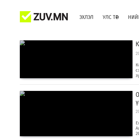
ЭХЛЭЛ
УЛС ТӨР
НИЙ
​
2
К
с
з
О
ү
2
Е
А
2