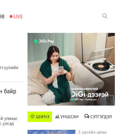
ЭВ
LIVE
этгүүлийн
н байр
ШИНЭ
УНШСАН
СЭТГЭГДЭЛ
й улмаас
с улсад
5 цагийн өмнө