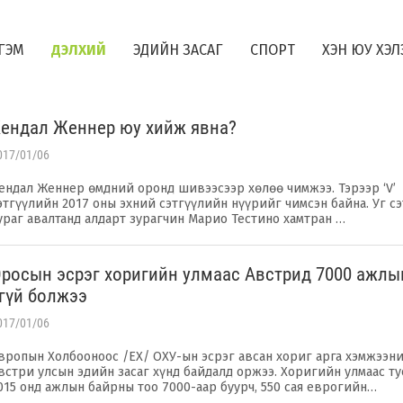
ГЭМ
ДЭЛХИЙ
ЭДИЙН ЗАСАГ
СПОРТ
ХЭН ЮУ ХЭЛ
Кендал Женнер юу хийж явна?
017/01/06
ендал Женнер өмдний оронд шивээсээр хөлөө чимжээ. Тэрээр ‘V’
этгүүлийн 2017 оны эхний сэтгүүлийн нүүрийг чимсэн байна. Уг с
ураг авалтанд алдарт зурагчин Марио Тестино хамтран …
росын эсрэг хоригийн улмаас Австрид 7000 ажлы
гүй болжээ
017/01/06
вропын Холбооноос /ЕХ/ ОХУ-ын эсрэг авсан хориг арга хэмжээни
встри улсын эдийн засаг хүнд байдалд оржээ. Хоригийн улмаас ту
015 онд ажлын байрны тоо 7000-аар буурч, 550 сая еврогийн…