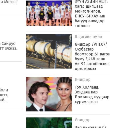
ЗҮҮН АЗИЙН АШТ:
a Monica”
Хагас шигшээд
Монгол-Япон,
БНСУ-БНХАУ-ын
багууд өнөөдөр
тоглоно
8 цагийн өмнө
и Сайрус
Өчигдөр /VIII.07/
гт очжээ.
Сүхбаатар
боомтоор 61 вагон
буюу 3,448 тонн
Аи-92 автобензин
орж иржээ
э
Өчигдөр
Том Холланд,
Жоли
Зендаяа нар
лээ.
Британид нууцаар
хий…
хуримлажээ
Өчигдөр
Эко инноваци ба