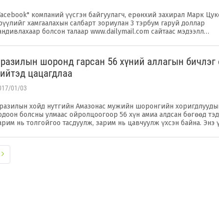
Facebook" компаний үүсгэн байгуулагч, ерөнхий захирал Марк Цу
рүүлийг хамгаалахын салбарт зориулан 3 тэрбум гаруй доллар
андивлахаар болсон талаар www.dailymail.com сайтаас мэдээлл…
разилын шоронд гарсан 56 хүний аллагын бичлэг
ийтэд цацагдлаа
017/01/03
разилын хойд нутгийн Амазонас мужийн шоронгийн хоригдлууды
одоон болсны улмаас ойролцоогоор 56 хүн амиа алдсан бөгөөд тэ
арим нь толгойгоо тасдуулж, зарим нь цавчуулж үхсэн байна. Энэ