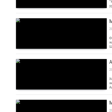
“
у
​
2
Ө
н
Ш
​
2
Х
н
А
​
2