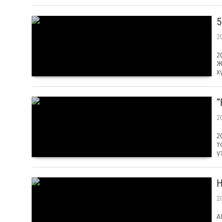
​
2
2
Ж
х
​
2
2
т
ү
​
2
А