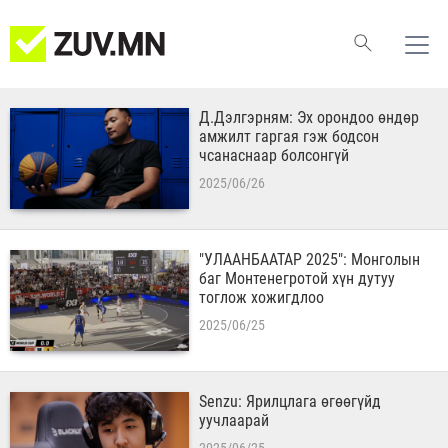
Д.Дэлгэрням: Эх орондоо өндөр
амжилт гаргая гэж бодсон
чсанаснаар болсонгүй
2025/06/26
"УЛААНБААТАР 2025": Монголын
баг Монтенегротой хүн дутуу
тоглож хожигдлоо
2025/06/25
Senzu: Ярилцлага өгөөгүйд
уучлаарай