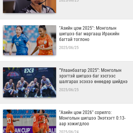
2025/06/25
"Азийн цом 2025": Монголын
шигшээ баг маргааш Иракийн
багтай тоглоно
2025/06/25
“Улаанбаатар 2025”: Монголын
эрэгтэй шигшээ баг хэсгээс
шалгарах эсэхээ өнөөдөр шийднэ
2025/06/25
"Азийн цом 2026" сорилго:
Монголын шигшээ Энэтхэгт 0:13-
аар хожигдлоо
2025/06/24