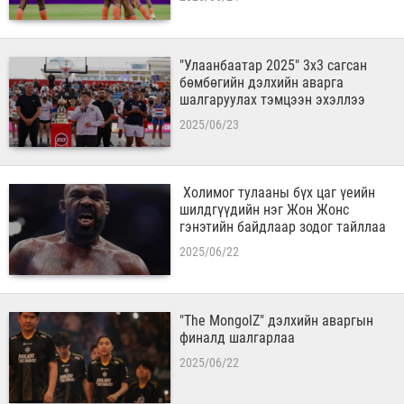
"Улаанбаатар 2025" 3х3 сагсан
бөмбөгийн дэлхийн аварга
шалгаруулах тэмцээн эхэллээ
2025/06/23
​ Холимог тулааны бүх цаг үеийн
шилдгүүдийн нэг Жон Жонс
гэнэтийн байдлаар зодог тайллаа
2025/06/22
"The MongolZ" дэлхийн аваргын
финалд шалгарлаа
2025/06/22