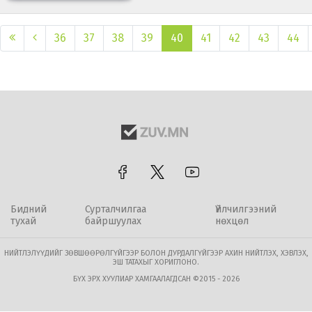
36
37
38
39
40
41
42
43
44
Бидний
Сурталчилгаа
Үйлчилгээний
тухай
байршуулах
нөхцөл
НИЙТЛЭЛҮҮДИЙГ ЗӨВШӨӨРӨЛГҮЙГЭЭР БОЛОН ДУРДАЛГҮЙГЭЭР АХИН НИЙТЛЭХ, ХЭВЛЭХ,
ЭШ ТАТАХЫГ ХОРИГЛОНО.
БҮХ ЭРХ ХУУЛИАР ХАМГААЛАГДСАН ©2015 - 2026