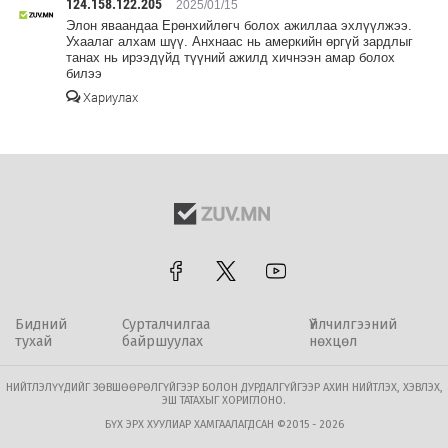
124.158.122.205
2025/01/15
Элон яваандаа Ерөнхийлөгч болох ажиллаа эхлүүлжээ.
Ухаалаг алхам шүү. Анхнаас нь амеркийн өргүй зардлыг
танах нь ирээдүйд түүний ажилд хичнээн амар болох
билээ
Хариулах
Бидний
Сурталчилгаа
Үйлчилгээний
тухай
байршуулах
нөхцөл
НИЙТЛЭЛҮҮДИЙГ ЗӨВШӨӨРӨЛГҮЙГЭЭР БОЛОН ДУРДАЛГҮЙГЭЭР АХИН НИЙТЛЭХ, ХЭВЛЭХ,
ЭШ ТАТАХЫГ ХОРИГЛОНО.
БҮХ ЭРХ ХУУЛИАР ХАМГААЛАГДСАН ©2015 - 2026