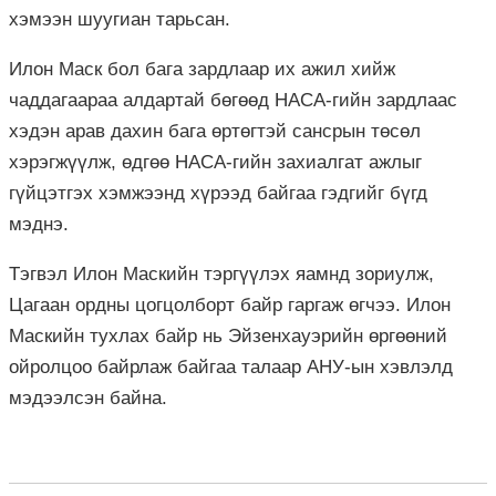
хэмээн шуугиан тарьсан.
Илон Маск бол бага зардлаар их ажил хийж
чаддагаараа алдартай бөгөөд НАСА-гийн зардлаас
хэдэн арав дахин бага өртөгтэй сансрын төсөл
хэрэгжүүлж, өдгөө НАСА-гийн захиалгат ажлыг
гүйцэтгэх хэмжээнд хүрээд байгаа гэдгийг бүгд
мэднэ.
Тэгвэл Илон Маскийн тэргүүлэх яамнд зориулж,
Цагаан ордны цогцолборт байр гаргаж өгчээ. Илон
Маскийн тухлах байр нь Эйзенхауэрийн өргөөний
ойролцоо байрлаж байгаа талаар АНУ-ын хэвлэлд
мэдээлсэн байна.