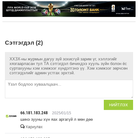
Сэтгэгдэл (2)
ХХЗХ-ны журмын дагуу зүй зохисгүй зарим үг, хэллэгийг
хязгаарласан тул ТА сэтгэгдэл бичихдээ хууль зүйн болон ёс
суртахууны хэм хэмжээг хүндэтгэнэ үү. Хэм хэмжээг зөрчсөн
сэтгэгдэлийг админ устгах эрхтэй.
НИЙТЛЭХ
66.181.183.248
2025/01/15
шинэ зууны хүн яах аргагүй л мөн дөө
Хариулах