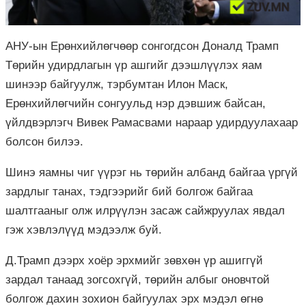
АНУ-ын Ерөнхийлөгчөөр сонгогдсон Доналд Трамп
Төрийн удирдлагын үр ашгийг дээшлүүлэх яам
шинээр байгуулж, тэрбумтан Илон Маск,
Ерөнхийлөгчийн сонгуульд нэр дэвшиж байсан,
үйлдвэрлэгч Вивек Рамасвами нараар удирдуулахаар
болсон билээ.
Шинэ яамны чиг үүрэг нь төрийн албанд байгаа үргүй
зардлыг танах, тэдгээрийг бий болгож байгаа
шалтгааныг олж илрүүлэн засаж сайжруулах явдал
гэж хэвлэлүүд мэдээлж буй.
Д.Трамп дээрх хоёр эрхмийг зөвхөн үр ашиггүй
зардал танаад зогсохгүй, төрийн албыг оновчтой
болгож дахин зохион байгуулах эрх мэдэл өгнө