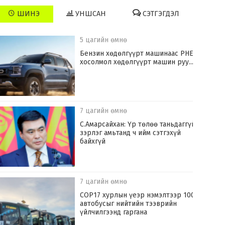
ШИНЭ
УНШСАН
СЭТГЭГДЭЛ
5 цагийн өмнө
​Бензин хөдөлгүүрт машинаас PHEV
хосолмол хөдөлгүүрт машин руу...
7 цагийн өмнө
С.Амарсайхан: Үр төлөө таньдаггүй
зэрлэг амьтанд ч ийм сэтгэхүй
байхгүй
7 цагийн өмнө
COP17 хурлын үеэр нэмэлтээр 100
автобусыг нийтийн тээврийн
үйлчилгээнд гаргана