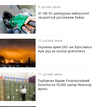
9 цагийн өмнө
ЗГ: АИ-92 шатахууны нийлүүлэлт
тасралтгүй үргэлжилж байна
10 цагийн өмнө
Украины арми ОХУ-ын Ярославьл
муж руу их хүчээр довтолжээ
11 цагийн өмнө
Тэрбумтан Вадим Розенштейний
бэлэглэсэн 10,000 шатар Монголд
ирлээ