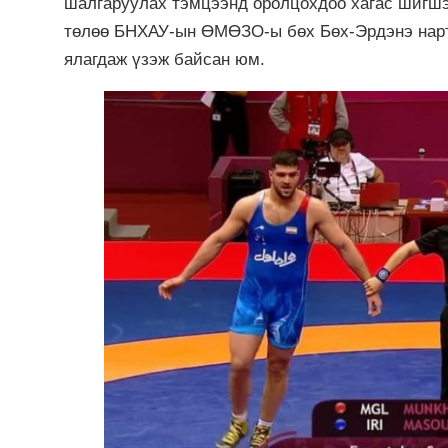
шалгаруулах тэмцээнд оролцохдоо хагас шигш
төлөө БНХАУ-ын ӨМӨЗО-ы бөх Бөх-Эрдэнэ нарт 
ялагдаж үзэж байсан юм.