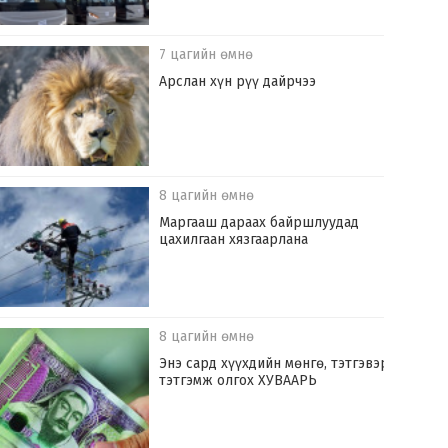
7 цагийн өмнө
Арслан хүн рүү дайрчээ
8 цагийн өмнө
Маргааш дараах байршлуудад
цахилгаан хязгаарлана
8 цагийн өмнө
Энэ сард хүүхдийн мөнгө, тэтгэвэр,
тэтгэмж олгох ХУВААРЬ