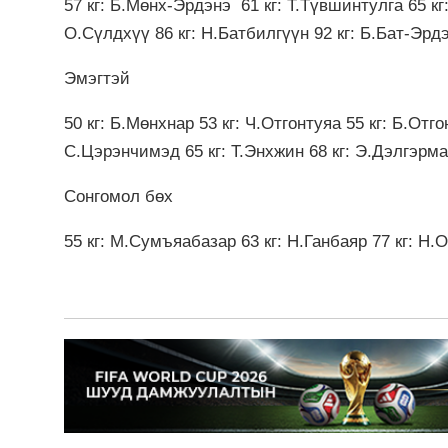
57 кг: Б.Мөнх-Эрдэнэ 61 кг: Т.Түвшинтулга 65 кг:
О.Сүлдхүү 86 кг: Н.Батбилгүүн 92 кг: Б.Бат-Эрдэн
Эмэгтэй
50 кг: Б.Мөнхнар 53 кг: Ч.Отгонтуяа 55 кг: Б.Отго
С.Цэрэнчимэд 65 кг: Т.Энхжин 68 кг: Э.Дэлгэрмаа
Сонгомол бөх
55 кг: М.Сумъяабазар 63 кг: Н.Ганбаяр 77 кг: Н.