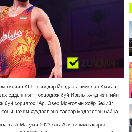
 Ази тивийн АШТ өнөөдөр Йорданы нийслэл Амман
лзах оддын нэгт тооцогдож буй Ираны хүнд жингийн
 буй зорилгоо “Ар, Өвөр Монголын хоёр бөхийг
бооны цахим хуудаст энэ талаар мэдээлсэн байна.
аварга А.Масуми 2023 оны Ази тивийн аварга