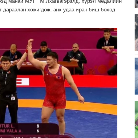
ээд манай МУГТ М.Лхагвагэрэлд, хүрэл медалийн
дараалан хожигдож, анх удаа иран биш бөхөд