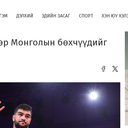
ГЭМ
ДЭЛХИЙ
ЭДИЙН ЗАСАГ
СПОРТ
ХЭН ЮУ ХЭЛ
вөр Монголын бөхчүүдийг