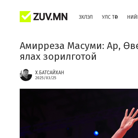
ЭХЛЭЛ
УЛС ТӨР
НИЙ
Амирреза Масуми: Ар, Ө
ялах зорилготой
Х.БАТСАЙХАН
2025/03/25