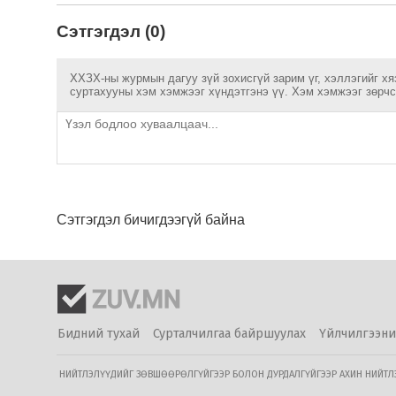
Сэтгэгдэл (0)
ХХЗХ-ны журмын дагуу зүй зохисгүй зарим үг, хэллэгийг хя
суртахууны хэм хэмжээг хүндэтгэнэ үү. Хэм хэмжээг зөрчсө
Сэтгэгдэл бичигдээгүй байна
Бидний тухай
Сурталчилгаа байршуулах
Үйлчилгээни
НИЙТЛЭЛҮҮДИЙГ ЗӨВШӨӨРӨЛГҮЙГЭЭР БОЛОН ДУРДАЛГҮЙГЭЭР АХИН НИЙТЛЭХ