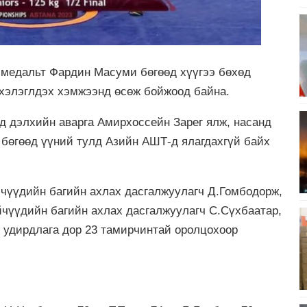
медальт Фардин Масуми бөгөөд хүүгээ бөхөд
 хэлэглдэх хэмжээнд өсөж бойжоод байна.
 дэлхийн аварга Амирхоссейн Зарег ялж, насанд
 бөгөөд үүний тулд Азийн АШТ-д ялагдахгүй байх
чүүдийн багийн ахлах дасгалжуулагч Д.Гомбодорж,
йчүүдийн багийн ахлах дасгалжуулагч С.Сүхбаатар,
 удирдлага дор 23 тамирчинтай оролцохоор