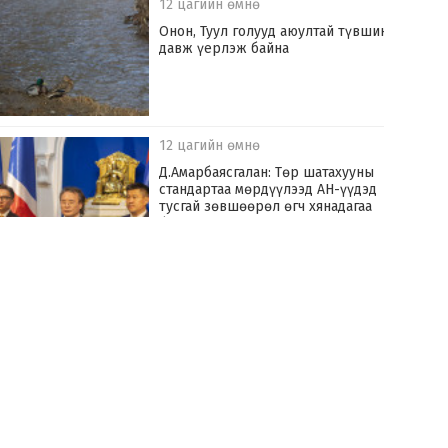
12 цагийн өмнө
Онон, Туул голууд аюултай түвшинг
давж үерлэж байна
12 цагийн өмнө
Д.Амарбаясгалан: Төр шатахууны
стандартаа мөрдүүлээд АН-үүдэд
тусгай зөвшөөрөл өгч хянадагаа
болих хэрэгтэй
13 цагийн өмнө
Улаанбаатар хотыг үерийн аюулаас
хамгаалах “Туул усан цогцолбор”
төслийг хэрэгжүүлнэ
14 цагийн өмнө