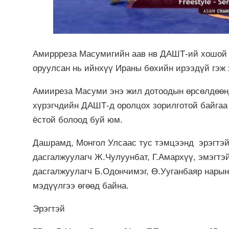
Амиррреза Масумигийн аав нв ДАШТ-ий хошой 
оруулсан нь ийнхүү Ираны бөхийн ирээдүй гэж
Амииреза Масуми энэ жил дотоодын өрсөлдөөнд
хүрэгчдийн ДАШТ-д оролцох зорилготой байгаа
ёстой болоод буй юм.
Дашрамд, Монгол Улсаас тус тэмцээнд эрэгтэй
дасгалжуулагч Ж.Чулуунбат, Г.Амархүү, эмэгтэ
дасгалжуулагч Б.Одончимэг, Ө.Ууганбаяр нарын
мэдүүлгээ өгөөд байна.
Эрэгтэй