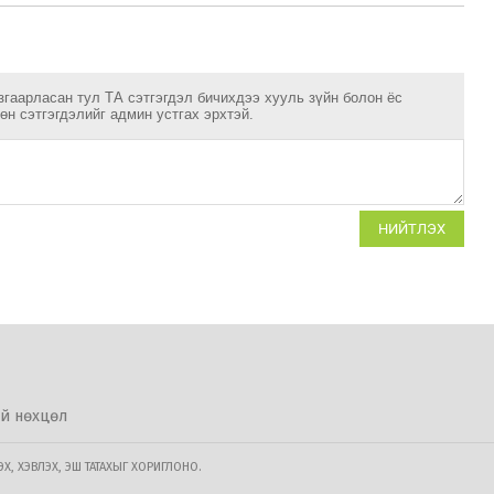
згаарласан тул ТА сэтгэгдэл бичихдээ хууль зүйн болон ёс
н сэтгэгдэлийг админ устгах эрхтэй.
НИЙТЛЭХ
й нөхцөл
, ХЭВЛЭХ, ЭШ ТАТАХЫГ ХОРИГЛОНО.