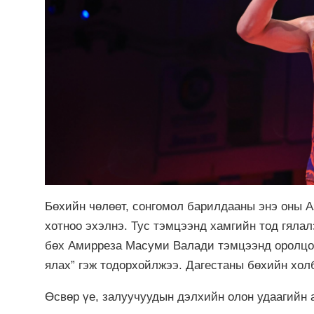
Бөхийн чөлөөт, сонгомол барилдааны энэ оны
хотноо эхэлнэ. Тус тэмцээнд хамгийн тод гяла
бөх Амирреза Масуми Валади тэмцээнд оролцож
ялах” гэж тодорхойлжээ. Дагестаны бөхийн хол
Өсвөр үе, залуучуудын дэлхийн олон удаагийн 