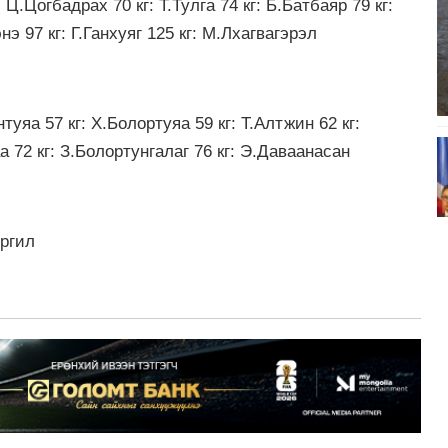
 Ц.Цогбадрах 70 кг: Т.Тулга 74 кг: Б.Батбаяр 79 кг:
э 97 кг: Г.Ганхуяг 125 кг: М.Лхагвагэрэл
нтуяа 57 кг: Х.Болортуяа 59 кг: Т.Алтжин 62 кг:
 72 кг: З.Болортунгалаг 76 кг: Э.Даваанасан
Оргил