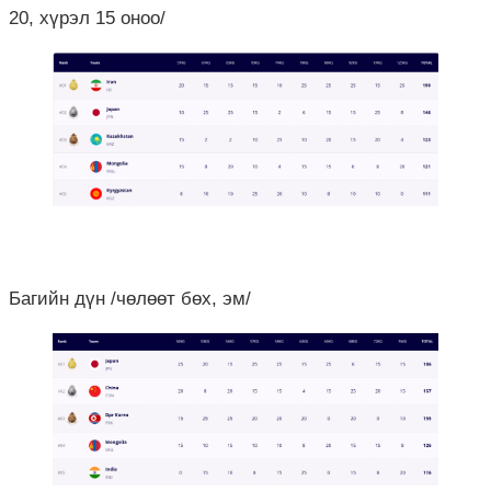
20, хүрэл 15 оноо/
Багийн дүн /чөлөөт бөх, эм/