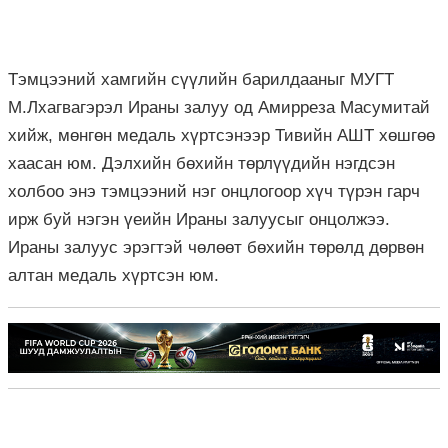
Тэмцээний хамгийн сүүлийн барилдааныг МУГТ
М.Лхагвагэрэл Ираны залуу од Амирреза Масумитай
хийж, мөнгөн медаль хүртсэнээр Тивийн АШТ хөшгөө
хаасан юм. Дэлхийн бөхийн төрлүүдийн нэгдсэн
холбоо энэ тэмцээний нэг онцлогоор хүч түрэн гарч
ирж буй нэгэн үеийн Ираны залуусыг онцолжээ.
Ираны залуус эрэгтэй чөлөөт бөхийн төрөлд дөрвөн
алтан медаль хүртсэн юм.