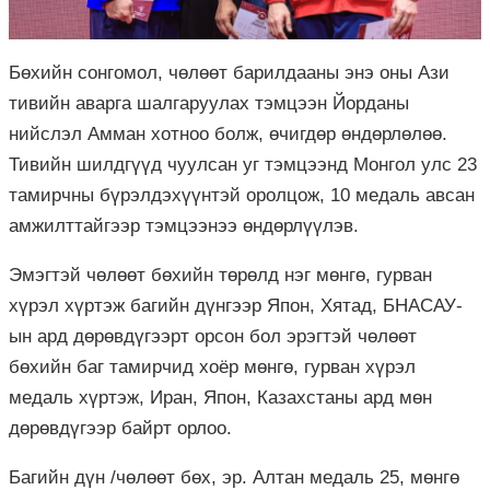
Бөхийн сонгомол, чөлөөт барилдааны энэ оны Ази
тивийн аварга шалгаруулах тэмцээн Йорданы
нийслэл Амман хотноо болж, өчигдөр өндөрлөлөө.
Тивийн шилдгүүд чуулсан уг тэмцээнд Монгол улс 23
тамирчны бүрэлдэхүүнтэй оролцож, 10 медаль авсан
амжилттайгээр тэмцээнээ өндөрлүүлэв.
Эмэгтэй чөлөөт бөхийн төрөлд нэг мөнгө, гурван
хүрэл хүртэж багийн дүнгээр Япон, Хятад, БНАСАУ-
ын ард дөрөвдүгээрт орсон бол эрэгтэй чөлөөт
бөхийн баг тамирчид хоёр мөнгө, гурван хүрэл
медаль хүртэж, Иран, Япон, Казахстаны ард мөн
дөрөвдүгээр байрт орлоо.
Багийн дүн /чөлөөт бөх, эр. Алтан медаль 25, мөнгө