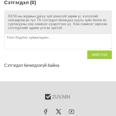
Сэтгэгдэл (0)
ХХЗХ-ны журмын дагуу зүй зохисгүй зарим үг, хэллэгийг
хязгаарласан тул ТА сэтгэгдэл бичихдээ хууль зүйн болон ёс
суртахууны хэм хэмжээг хүндэтгэнэ үү. Хэм хэмжээг зөрчсөн
сэтгэгдэлийг админ устгах эрхтэй.
НИЙТЛЭХ
Сэтгэгдэл бичигдээгүй байна