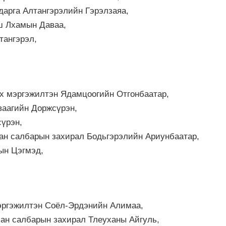
дарга Алтангэрэлийн Гэрэлзаяа,
ш Лхамын Даваа,
тангэрэл,
ах мэргэжилтэн Ядамцоогийн Отгонбаатар,
ваагийн Доржсүрэн,
үрэн,
ган салбарын захирал Бодьгэрэлийн Ариунбаатар,
ын Цэгмэд,
мэргэжилтэн Соёл-Эрдэнийн Алимаа,
хан салбарын захирал Тлеуханы Айгуль,