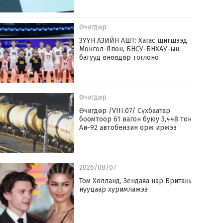
Өчигдөр
ЗҮҮН АЗИЙН АШТ: Хагас шигшээд
Монгол-Япон, БНСУ-БНХАУ-ын
багууд өнөөдөр тоглоно
Өчигдөр
Өчигдөр /VIII.07/ Сүхбаатар
боомтоор 61 вагон буюу 3,448 тонн
Аи-92 автобензин орж иржээ
2026/08/07
Том Холланд, Зендаяа нар Британид
нууцаар хуримлажээ