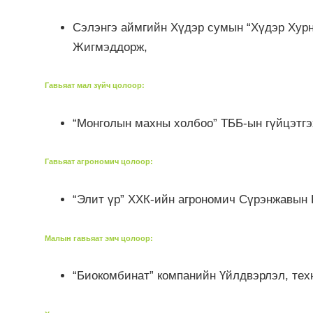
Сэлэнгэ аймгийн Хүдэр сумын “Хүдэр Хур
Жигмэддорж,
Гавьяат мал зүйч цолоор
:
“Монголын махны холбоо” ТББ-ын гүйцэтгэ
Гавьяат агрономич цолоор
:
“Элит үр” ХХК-ийн агрономич Сүрэнжавын
Малын гавьяат эмч цолоор
:
“Биокомбинат” компанийн Үйлдвэрлэл, тех