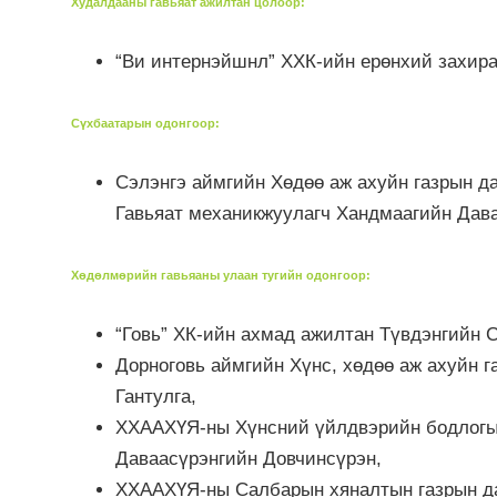
Худалдааны гавьяат ажилтан цолоор
:
“Ви интернэйшнл” ХХК-ийн ерөнхий захир
Сүхбаатарын одонгоор
:
Сэлэнгэ аймгийн Хөдөө аж ахуйн газрын да
Гавьяат механикжуулагч Хандмаагийн Дава
Хөдөлмөрийн гавьяаны улаан тугийн одонгоор
:
“Говь” ХК-ийн ахмад ажилтан Түвдэнгийн 
Дорноговь аймгийн Хүнс, хөдөө аж ахуйн 
Гантулга,
ХХААХҮЯ-ны Хүнсний үйлдвэрийн бодлогын
Даваасүрэнгийн Довчинсүрэн,
ХХААХҮЯ-ны Салбарын хяналтын газрын да