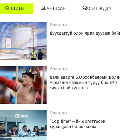
ШИНЭ
УНШСАН
СЭТГЭГДЭЛ
Өчигдөр
Дуусдаггүй олон яриа дуусаж байна
Өчигдөр
Даян аварга Б.Орхонбаярын цолны
мялаалга наадмын түрүү бөх ₮20
саяын бай хүртэнэ
Өчигдөр
“Cop time”-ийн өргөтгөсөн
хуралдаан болж байна