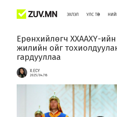
ЭХЛЭЛ
УЛС ТӨР
НИЙ
Ерөнхийлөгч ХХААХҮ-ийн 
жилийн ойг тохиолдуулан
гардууллаа
Х.ЕСҮ
2025/04/18