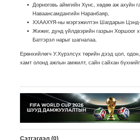
Дорноговь аймгийн Хүнс, хөдөө аж ахуйн г
Наваансамдангийн Наранбаяр,
ХХААХҮЯ-ны мэргэжилтэн Шагдарын Цэнд
Жижиг, дунд үйлдвэрийн газрын Хоршоог 
Батгэрэл нарыг шагналаа.
Ерөнхийлөгч У.Хүрэлсүх төрийн дээд цол, одон
хамт олонд ажлын амжилт, сайн сайхан бүхнийг
Сэтгэгдэл (0)