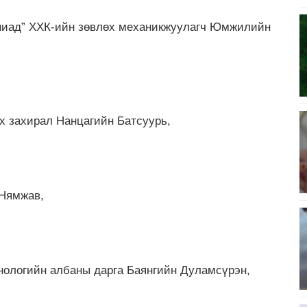
ниад” ХХК-ийн зөвлөх механикжуулагч Юмжилийн
х захирал Нанцагийн Батсуурь,
 Нямжав,
нологийн албаны дарга Баянгийн Дуламсүрэн,