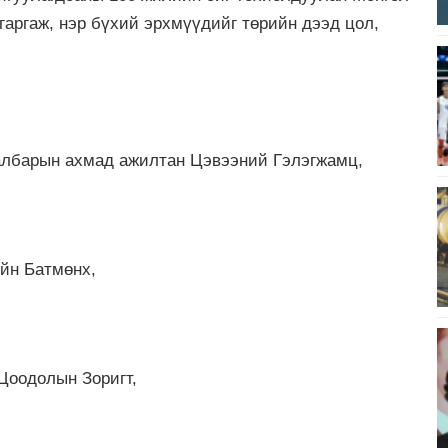
гаргаж, нэр бүхий эрхмүүдийг төрийн дээд цол,
салбарын ахмад ажилтан Цэвээний Гэлэгжамц,
йн Батмөнх,
Цоодолын Зоригт,