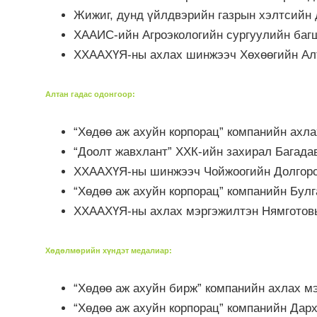
Жижиг, дунд үйлдвэрийн газрын хэлтсийн 
ХААИС-ийн Агроэкологийн сургуулийн баг
ХХААХҮЯ-ны ахлах шинжээч Хөхөөгийн Ал
Алтан гадас одонгоор
:
“Хөдөө аж ахуйн корпорац” компанийн ахл
“Доолт жавхлант” ХХК-ийн захирал Багада
ХХААХҮЯ-ны шинжээч Чойжоогийн Долгорс
“Хөдөө аж ахуйн корпорац” компанийн Бул
ХХААХҮЯ-ны ахлах мэргэжилтэн Нямготов
Хөдөлмөрийн хүндэт медалиар
:
“Хөдөө аж ахуйн бирж” компанийн ахлах 
“Хөдөө аж ахуйн корпорац” компанийн Дар