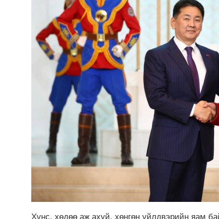
Хүнс, хөдөө аж ахуй, хөнгөн үйлдвэрийн яам б