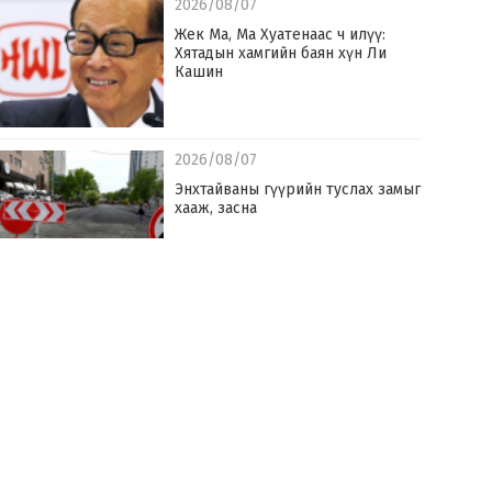
2026/08/07
Жек Ма, Ма Хуатенаас ч илүү:
Хятадын хамгийн баян хүн Ли
Кашин
2026/08/07
Энхтайваны гүүрийн туслах замыг
хааж, засна
2026/08/07
Монгол Улс оны эхний долоон сард
142.6 сая ам.доллараар эрчим хүч
худалдаж авчээ
2026/08/07