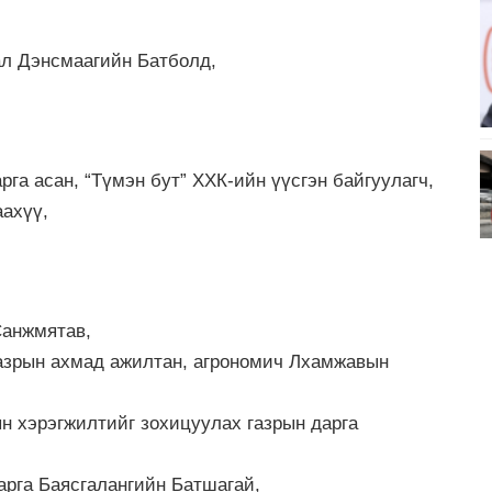
ал Дэнсмаагийн Батболд,
рга асан, “Түмэн бут” ХХК-ийн үүсгэн байгуулагч,
ахүү,
Санжмятав,
газрын ахмад ажилтан, агрономич Лхамжавын
 хэрэгжилтийг зохицуулах газрын дарга
рга Баясгалангийн Батшагай,