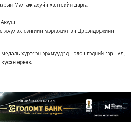
азрын Мал аж ахуйн хэлтсийн дарга
-Аюуш,
хөгжүүлэх сангийн мэргэжилтэн Цэрэндоржийн
, медаль хүртсэн эрхмүүдэд болон тэдний гэр бүл,
 хүсэн ерөөв.