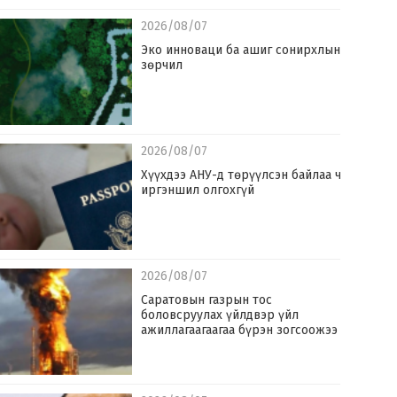
2026/08/07
Эко инноваци ба ашиг сонирхлын
зөрчил
2026/08/07
Хүүхдээ АНУ-д төрүүлсэн байлаа ч
иргэншил олгохгүй
2026/08/07
Саратовын газрын тос
боловсруулах үйлдвэр үйл
ажиллагаагаагаа бүрэн зогсоожээ