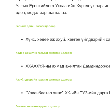
Улсын Ерөнхийлөгч Ухнаагийн Хүрэлсүх зарлиг 
одон, медалиар шагналаа.
Гавьяат эдийн засагч цолоор
:
Хүнс, хөдөө аж ахуй, хөнгөн үйлдвэрийн 
Хөдөө аж ахуйн гавьяат ажилтан цолоор
:
ХХААХҮЯ-ны ахмад ажилтан Дамдиндоржи
Аж үйлдвэрийн гавьяат ажилтан цолоор
:
“Улаанбаатар хивс” ХК-ийн ТУЗ-ийн дарга 
Гавьяат механикжуулагч цолоор
: