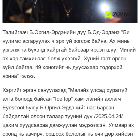
Талийгаач Б.Оргил-Эрдэнийн дүү Б.Од-Эрдэнэ "Би
нулимс асгаруулах ч эрхгүй зогсож байна. Ах минь
үргэлж та бүхэнд хайртай байсаар ирсэн шүү. Миний
ах хар тамхинаас болж үхээгүй. Хүний гарт орсон
зүйл байгаа. 49 хоногийг нь дуусахаар тодорхой
ярина" гэлээ.
Хэргийг эргэн сануулахад "Малайз улсад сураггүй
алга болоод байсан “Ice top” хамтлагийн ахлагч
Eyescool буюу Б.Оргил-Эрдэнийг нас барсан
байдалтай олсон талаар түүний дүү /2025.04.24/
цахим хуудсаараа дамжуулан мэдээлсэн. Улмаар эх
оронд нь авчирч, оршоох ёслолыг нь өчигдөр хийсэн