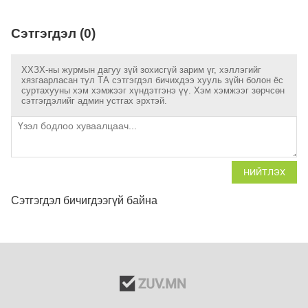
Сэтгэгдэл (0)
ХХЗХ-ны журмын дагуу зүй зохисгүй зарим үг, хэллэгийг
хязгаарласан тул ТА сэтгэгдэл бичихдээ хууль зүйн болон ёс
суртахууны хэм хэмжээг хүндэтгэнэ үү. Хэм хэмжээг зөрчсөн
сэтгэгдэлийг админ устгах эрхтэй.
НИЙТЛЭХ
Сэтгэгдэл бичигдээгүй байна