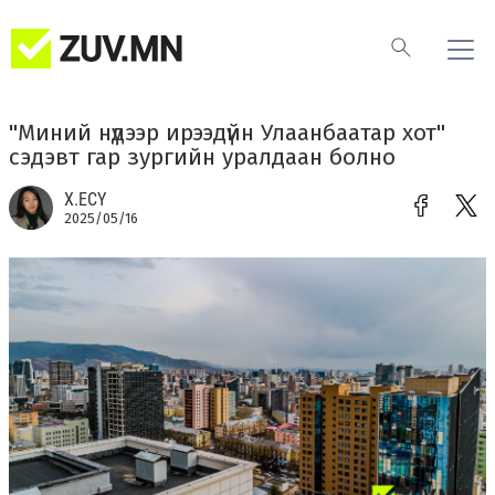
"Миний нүдээр ирээдүйн Улаанбаатар хот"
сэдэвт гар зургийн уралдаан болно
Х.ЕСҮ
2025/05/16