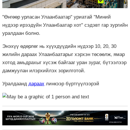
"Өнгөөр урласан Улаанбаатар" уриатай "Миний
нүдээр ирээдүйн Улаанбаатар хот" сэдэвт гар зургийн
уралдаан болно.
Энэхүү өдөрлөг нь хүүхдүүдийн нүдээр 10, 20, 30
жилийн дараах Улаанбаатарыг хэрхэн төсөөлж, ямар
хотод амьдрахыг хүсэж байгааг уран зураг, бүтээлээр
дамжуулан илэрхийлэх зорилготой.
Уралдаанд
дараах
линкээр бүртгүүлээрэй