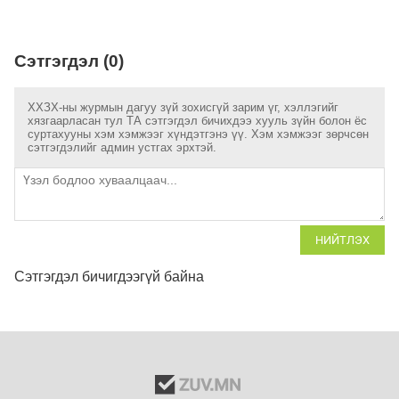
Сэтгэгдэл (0)
ХХЗХ-ны журмын дагуу зүй зохисгүй зарим үг, хэллэгийг
хязгаарласан тул ТА сэтгэгдэл бичихдээ хууль зүйн болон ёс
суртахууны хэм хэмжээг хүндэтгэнэ үү. Хэм хэмжээг зөрчсөн
сэтгэгдэлийг админ устгах эрхтэй.
НИЙТЛЭХ
Сэтгэгдэл бичигдээгүй байна