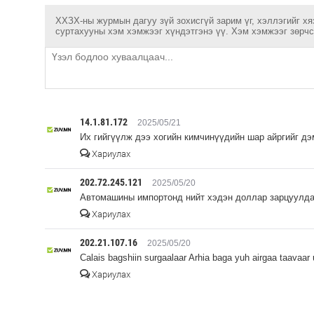
ХХЗХ-ны журмын дагуу зүй зохисгүй зарим үг, хэллэгийг хя
суртахууны хэм хэмжээг хүндэтгэнэ үү. Хэм хэмжээг зөрчсө
14.1.81.172
2025/05/21
Их гийгүүлж дээ хогийн кимчинүүдийн шар айргийг д
Хариулах
202.72.245.121
2025/05/20
Автомашины импортонд нийт хэдэн доллар зарцуулда
Хариулах
202.21.107.16
2025/05/20
Calais bagshiin surgaalaar Arhia baga yuh airgaa taavaar
Хариулах