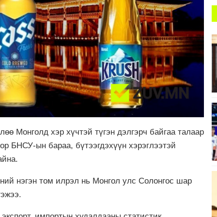
лөө Монголд хэр хүчтэй түгэн дэлгэрч байгаа талаар
ор БНСУ-ын бараа, бүтээгдэхүүн хэрэглээтэй
байна.
ний нэгэн том илрэл нь Монгол улс Солонгос шар
гэжээ.
экспорт, импортын худалдааны статистик