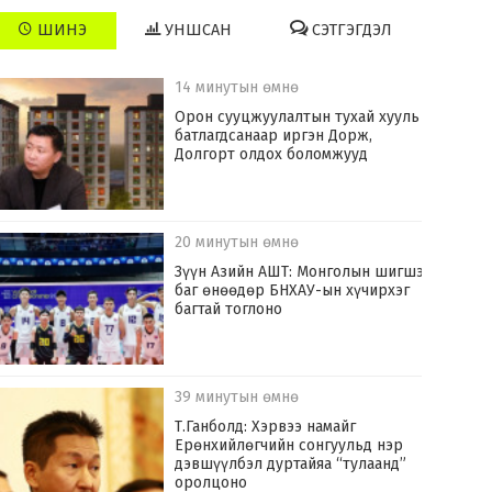
ШИНЭ
УНШСАН
СЭТГЭГДЭЛ
14 минутын өмнө
Орон сууцжуулалтын тухай хууль
батлагдсанаар иргэн Дорж,
Долгорт олдох боломжууд
20 минутын өмнө
Зүүн Азийн АШТ: Монголын шигшээ
баг өнөөдөр БНХАУ-ын хүчирхэг
багтай тоглоно
39 минутын өмнө
Т.Ганболд: Хэрвээ намайг
Ерөнхийлөгчийн сонгуульд нэр
дэвшүүлбэл дуртайяа “тулаанд”
оролцоно