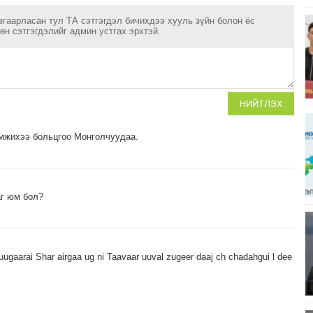
згаарласан тул ТА сэтгэгдэл бичихдээ хууль зүйн болон ёс
н сэтгэгдэлийг админ устгах эрхтэй.
НИЙТЛЭХ
эмжихээ больцгоо Монголчуудаа.
г юм бол?
 uugaarai Shar airgaa ug ni Taavaar uuval zugeer daaj ch chadahgui l dee