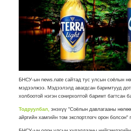
БНСУ-ын news.nate сайтад тус улсын соёлын нө
мэдээлжээ. Мэдээлэлд авагдсан баримтууд дот
холбоотой нэгэн сонирхолтой баримт багтсан 
Тодруулбал,
энэхүү "Соёлын давлагааны нөлөө
айргийн хамгийн том экспортлогч орон болсон" 
БНСУ-ын олон улсын худалдааны нийгэмлэгийн 