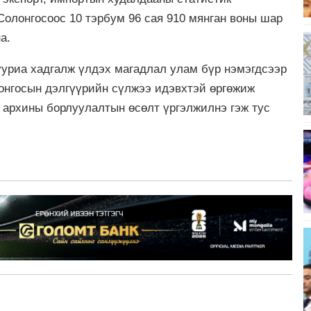
Солонгосоос 10 тэрбум 96 сая 910 мянган воны шар
а.
ууриа хадгалж үлдэх магадлал улам бүр нэмэгдсээр
лонгосын дэлгүүрийн сүлжээ идэвхтэй өргөжиж
с архины борлуулалтын өсөлт үргэлжилнэ гэж тус