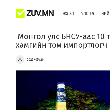
ЭХЛЭЛ
УЛС ТӨР
НИЙ
​ Монгол улс БНСУ-аас 10
хамгийн том импортлогч 
2025/05/20