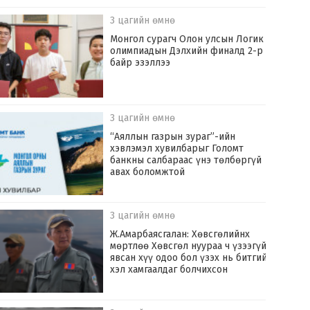
3 цагийн өмнө
Монгол сурагч Олон улсын Логик
олимпиадын Дэлхийн финалд 2-р
байр эзэллээ
3 цагийн өмнө
“Аяллын газрын зураг”-ийн
хэвлэмэл хувилбарыг Голомт
банкны салбараас үнэ төлбөргүй
авах боломжтой
3 цагийн өмнө
Ж.Амарбаясгалан: Хөвсгөлийнх
мөртлөө Хөвсгөл нуураа ч үзээгүй
явсан хүү одоо бол үзэх нь битгий
хэл хамгаалдаг болчихсон