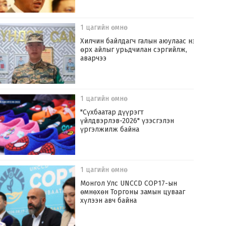
1 цагийн өмнө
Хилчин байлдагч галын аюулаас нэг
өрх айлыг урьдчилан сэргийлж,
аварчээ
1 цагийн өмнө
"Сүхбаатар дүүрэгт
үйлдвэрлэв-2026" үзэсгэлэн
үргэлжилж байна
1 цагийн өмнө
Монгол Улс UNCCD COP17-ын
өмнөхөн Торгоны замын цувааг
хүлээн авч байна