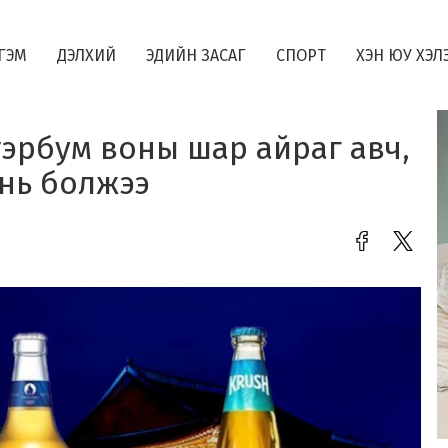
ГЭМ
ДЭЛХИЙ
ЭДИЙН ЗАСАГ
СПОРТ
ХЭН ЮУ ХЭЛ
 тэрбум воны шар айраг авч,
нь болжээ