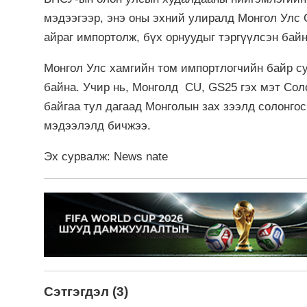
мэдээгээр, энэ оны эхний улиралд Монгол Улс 
айраг импортолж, бүх орнуудыг тэргүүлсэн байн
Монгол Улс хамгийн том импортлогчийн байр с
байна. Учир нь, Монголд CU, GS25 гэх мэт Со
байгаа тул дагаад Монголын зах зээлд солонго
мэдээлэлд бичжээ.
Эх сурвалж: News nate
Сэтгэгдэл (3)