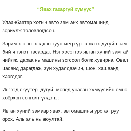
“Явах газаргүй хүмүүс”
Улаанбаатар хотын авто зам анх автомашинд
зориулж төлөвлөгдсөн.
Зарим хэсэгт хэдхэн зуун метр үргэлжлэх дугуйн зам
бий ч гэнэт тасардаг. Нэг хэсэгтээ явган хүний замтай
нийлж, дараа нь машины зогсоол болж хувирна. Өвөл
цасанд дарагдаж, зун худалдаачин, шон, хашаанд
хаагддаг.
Ингээд скүүтер, дугуй, мопед унасан хүмүүсийн өмнө
хоёрхон сонголт үлдэнэ:
Явган хүний замаар явах, автомашины урсгал руу
орох. Аль аль нь аюултай.