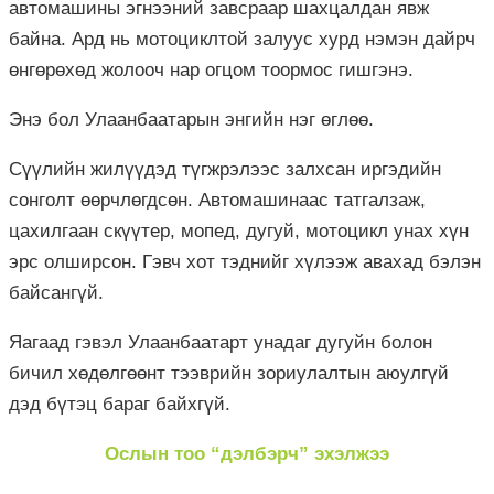
автомашины эгнээний завсраар шахцалдан явж
байна. Ард нь мотоциклтой залуус хурд нэмэн дайрч
өнгөрөхөд жолооч нар огцом тоормос гишгэнэ.
Энэ бол Улаанбаатарын энгийн нэг өглөө.
Сүүлийн жилүүдэд түгжрэлээс залхсан иргэдийн
сонголт өөрчлөгдсөн. Автомашинаас татгалзаж,
цахилгаан скүүтер, мопед, дугуй, мотоцикл унах хүн
эрс олширсон. Гэвч хот тэднийг хүлээж авахад бэлэн
байсангүй.
Яагаад гэвэл Улаанбаатарт унадаг дугуйн болон
бичил хөдөлгөөнт тээврийн зориулалтын аюулгүй
дэд бүтэц бараг байхгүй.
Ослын тоо “дэлбэрч” эхэлжээ