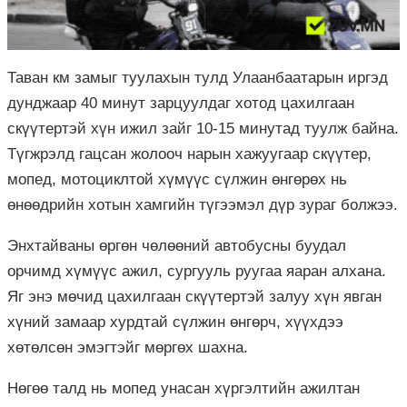
Таван км замыг туулахын тулд Улаанбаатарын иргэд
дунджаар 40 минут зарцуулдаг хотод цахилгаан
скүүтертэй хүн ижил зайг 10-15 минутад туулж байна.
Түгжрэлд гацсан жолооч нарын хажуугаар скүүтер,
мопед, мотоциклтой хүмүүс сүлжин өнгөрөх нь
өнөөдрийн хотын хамгийн түгээмэл дүр зураг болжээ.
Энхтайваны өргөн чөлөөний автобусны буудал
орчимд хүмүүс ажил, сургууль руугаа яаран алхана.
Яг энэ мөчид цахилгаан скүүтертэй залуу хүн явган
хүний замаар хурдтай сүлжин өнгөрч, хүүхдээ
хөтөлсөн эмэгтэйг мөргөх шахна.
Нөгөө талд нь мопед унасан хүргэлтийн ажилтан