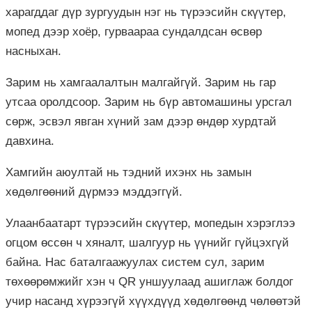
харагддаг дүр зургуудын нэг нь түрээсийн скүүтер,
мопед дээр хоёр, гурваараа сундалдсан өсвөр
насныхан.
Зарим нь хамгаалалтын малгайгүй. Зарим нь гар
утсаа оролдсоор. Зарим нь бүр автомашины урсгал
сөрж, эсвэл явган хүний зам дээр өндөр хурдтай
давхина.
Хамгийн аюултай нь тэдний ихэнх нь замын
хөдөлгөөний дүрмээ мэддэггүй.
Улаанбаатарт түрээсийн скүүтер, мопедын хэрэглээ
огцом өссөн ч хяналт, шалгуур нь үүнийг гүйцэхгүй
байна. Нас баталгаажуулах систем сул, зарим
төхөөрөмжийг хэн ч QR уншуулаад ашиглаж болдог
учир насанд хүрээгүй хүүхдүүд хөдөлгөөнд чөлөөтэй