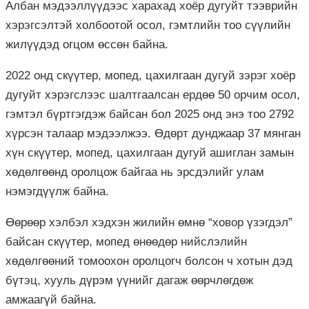
Албан мэдээллүүдээс харахад хоёр дугуйт тээврийн
хэрэгсэлтэй холбоотой осол, гэмтлийн тоо сүүлийн
жилүүдэд огцом өссөн байна.
2022 онд скүүтер, мопед, цахилгаан дугуй зэрэг хоёр
дугуйт хэрэгслээс шалтгаалсан ердөө 50 орчим осол,
гэмтэл бүртгэгдэж байсан бол 2025 онд энэ тоо 2792
хүрсэн талаар мэдээлжээ. Өдөрт дунджаар 37 мянган
хүн скүүтер, мопед, цахилгаан дугуй ашиглан замын
хөдөлгөөнд оролцож байгаа нь эрсдэлийг улам
нэмэгдүүлж байна.
Өөрөөр хэлбэл хэдхэн жилийн өмнө “ховор үзэгдэл”
байсан скүүтер, мопед өнөөдөр нийслэлийн
хөдөлгөөний томоохон оролцогч болсон ч хотын дэд
бүтэц, хууль дүрэм үүнийг дагаж өөрчлөгдөж
амжаагүй байна.