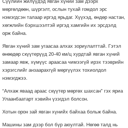
Сүүлийн жилүүдэд явган хүний зам дээрх
мөргөлдөөн, шүргэлт, ослын тухай гомдол эрс
нэмэгдсэн талаар иргэд ярьдаг. Хүүхэд, өндөр настан,
хөгжлийн бэрхшээлтэй иргэд хамгийн их эрсдэлд
орж байна.
Явган хүний зам угаасаа алхах зориулалттай. Гэтэл
өнөөдөр скүүтерүүд 20-40 км/ц хурдтай явган хүний
замаар явж, хүмүүс араасаа чимээгүй ирэх тээврийн
хэрэгслийг анзаарахгүй мөргүүлэх тохиолдол
нэмэгджээ.
“Алхаж яваад араас скүүтер мөргөх шахсан” гэх яриа
Улаанбаатарт хэвийн үзэгдэл болсон.
Хотын орон зай явган хүнийх байхаа больж байна.
Машины зам дээр бол бүр аюултай. Нөгөө талд нь