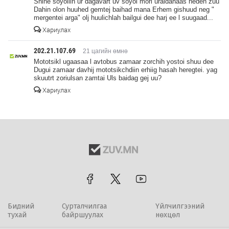
Shine soyoliin ur dagavart uv soyol mori uraldahaas heden zuu
Dahin olon huuhed gemtej baihad mana Erhem gishuud neg "
mergentei arga" olj huulichlah bailgui dee harj ee l suugaad...
Хариулах
202.21.107.69
21 цагийн өмнө
Mototsikl ugaasaa l avtobus zamaar zorchih yostoi shuu dee
Dugui zamaar davhij mototsikchdiin erhiig hasah heregtei. yag
skuutrt zoriulsan zamtai Uls baidag gej uu?
Хариулах
Бидний
Сурталчилгаа
Үйлчилгээний
тухай
байршуулах
нөхцөл