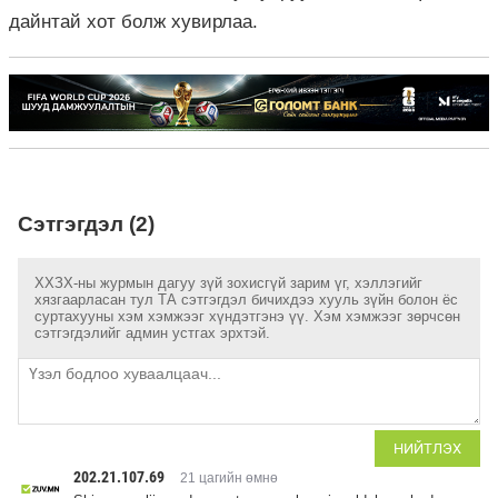
дайнтай хот болж хувирлаа.
Сэтгэгдэл (2)
ХХЗХ-ны журмын дагуу зүй зохисгүй зарим үг, хэллэгийг
хязгаарласан тул ТА сэтгэгдэл бичихдээ хууль зүйн болон ёс
суртахууны хэм хэмжээг хүндэтгэнэ үү. Хэм хэмжээг зөрчсөн
сэтгэгдэлийг админ устгах эрхтэй.
НИЙТЛЭХ
202.21.107.69
21 цагийн өмнө