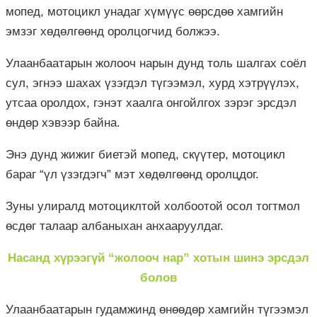
мопед, мотоцикл унадаг хүмүүс өөрсдөө хамгийн
эмзэг хөдөлгөөнд оролцогчид болжээ.
Улаанбаатарын жолооч нарын дунд толь шалгах соёл
сул, эгнээ шахах үзэгдэл түгээмэл, хурд хэтрүүлэх,
утсаа оролдох, гэнэт хаалга онгойлгох зэрэг эрсдэл
өндөр хэвээр байна.
Энэ дунд жижиг биетэй мопед, скүүтер, мотоцикл
бараг “үл үзэгдэгч” мэт хөдөлгөөнд оролцдог.
Зуны улиралд мотоциклтой холбоотой осол тогтмол
өсдөг талаар албаныхан анхааруулдаг.
Насанд хүрээгүй “жолооч нар” хотын шинэ эрсдэл
болов
Улаанбаатарын гудамжинд өнөөдөр хамгийн түгээмэл