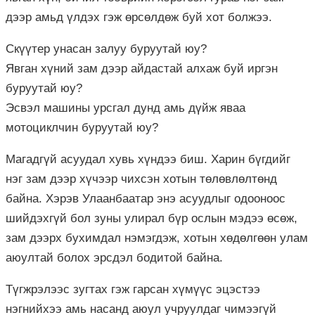
дээр амьд үлдэх гэж өрсөлдөж буй хот болжээ.
Скүүтер унасан залуу буруутай юу?
Явган хүний зам дээр айдастай алхаж буй иргэн
буруутай юу?
Эсвэл машины урсгал дунд амь дүйж яваа
мотоциклчин буруутай юу?
Магадгүй асуудал хувь хүндээ биш. Харин бүгдийг
нэг зам дээр хүчээр чихсэн хотын төлөвлөлтөнд
байна. Хэрэв Улаанбаатар энэ асуудлыг одооноос
шийдэхгүй бол зуны улирал бүр ослын мэдээ өсөж,
зам дээрх бухимдал нэмэгдэж, хотын хөдөлгөөн улам
аюултай болох эрсдэл бодитой байна.
Түгжрэлээс зугтах гэж гарсан хүмүүс эцэстээ
нэгнийхээ амь насанд аюул учруулдаг чимээгүй