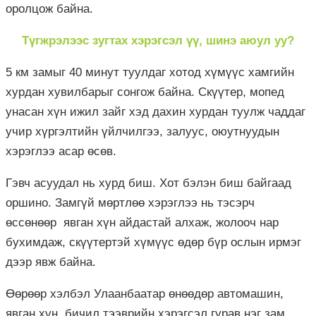
оролцож байна.
Түгжрэлээс зугтах хэрэгсэл үү, шинэ аюул уу?
5 км замыг 40 минут туулдаг хотод хүмүүс хамгийн
хурдан хувилбарыг сонгож байна. Скүүтер, мопед
унасан хүн ижил зайг хэд дахин хурдан туулж чаддаг
учир хүргэлтийн үйлчилгээ, залуус, оюутнуудын
хэрэглээ асар өсөв.
Гэвч асуудал нь хурд биш. Хот бэлэн биш байгаад
оршино. Замгүй мөртлөө хэрэглээ нь тэсэрч
өссөнөөр явган хүн айдастай алхаж, жолооч нар
бухимдаж, скүүтертэй хүмүүс өдөр бүр ослын ирмэг
дээр явж байна.
Өөрөөр хэлбэл Улаанбаатар өнөөдөр автомашин,
явган хүн, бичил тээврийн хэрэгсэл гурав нэг зам