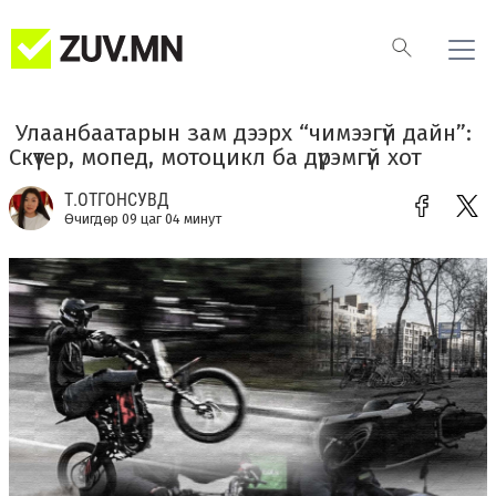
​ Улаанбаатарын зам дээрх “чимээгүй дайн”:
Скүүтер, мопед, мотоцикл ба дүрэмгүй хот
Т.ОТГОНСУВД
Өчигдөр 09 цаг 04 минут