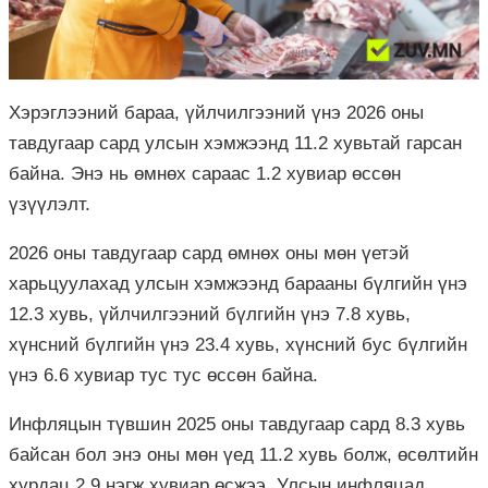
Хэрэглээний бараа, үйлчилгээний үнэ 2026 оны
тавдугаар сард улсын хэмжээнд 11.2 хувьтай гарсан
байна. Энэ нь өмнөх сараас 1.2 хувиар өссөн
үзүүлэлт.
2026 оны тавдугаар сард өмнөх оны мөн үетэй
харьцуулахад улсын хэмжээнд барааны бүлгийн үнэ
12.3 хувь, үйлчилгээний бүлгийн үнэ 7.8 хувь,
хүнсний бүлгийн үнэ 23.4 хувь, хүнсний бус бүлгийн
үнэ 6.6 хувиар тус тус өссөн байна.
Инфляцын түвшин 2025 оны тавдугаар сард 8.3 хувь
байсан бол энэ оны мөн үед 11.2 хувь болж, өсөлтийн
хурдац 2.9 нэгж хувиар өсжээ. Улсын инфляцад