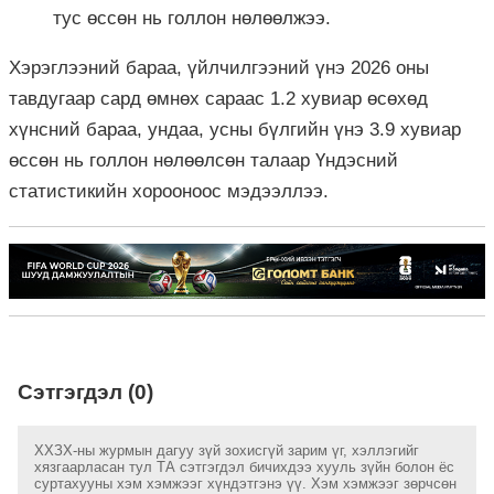
тус өссөн нь голлон нөлөөлжээ.
Хэрэглээний бараа, үйлчилгээний үнэ 2026 оны
тавдугаар сард өмнөх сараас 1.2 хувиар өсөхөд
хүнсний бараа, ундаа, усны бүлгийн үнэ 3.9 хувиар
өссөн нь голлон нөлөөлсөн талаар Үндэсний
статистикийн хорооноос мэдээллээ.
Сэтгэгдэл (0)
ХХЗХ-ны журмын дагуу зүй зохисгүй зарим үг, хэллэгийг
хязгаарласан тул ТА сэтгэгдэл бичихдээ хууль зүйн болон ёс
суртахууны хэм хэмжээг хүндэтгэнэ үү. Хэм хэмжээг зөрчсөн