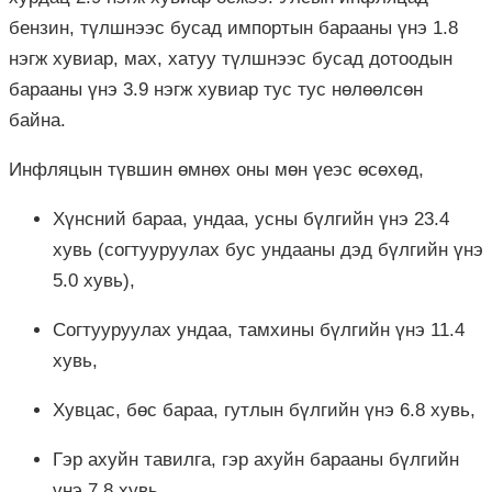
бензин, түлшнээс бусад импортын барааны үнэ 1.8
нэгж хувиар, мах, хатуу түлшнээс бусад дотоодын
барааны үнэ 3.9 нэгж хувиар тус тус нөлөөлсөн
байна.
Инфляцын түвшин өмнөх оны мөн үеэс өсөхөд,
Хүнсний бараа, ундаа, усны бүлгийн үнэ 23.4
хувь (согтууруулах бус ундааны дэд бүлгийн үнэ
5.0 хувь),
Согтууруулах ундаа, тамхины бүлгийн үнэ 11.4
хувь,
Хувцас, бөс бараа, гутлын бүлгийн үнэ 6.8 хувь,
Гэр ахуйн тавилга, гэр ахуйн барааны бүлгийн
үнэ 7.8 хувь,