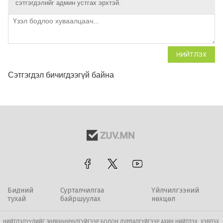
сэтгэгдэлийг админ устгах эрхтэй.
НИЙТЛЭХ
Сэтгэгдэл бичигдээгүй байна
Бидний
Сурталчилгаа
Үйлчилгээний
тухай
байршуулах
нөхцөл
НИЙТЛЭЛҮҮДИЙГ ЗӨВШӨӨРӨЛГҮЙГЭЭР БОЛОН ДУРДАЛГҮЙГЭЭР АХИН НИЙТЛЭХ, ХЭВЛЭХ,