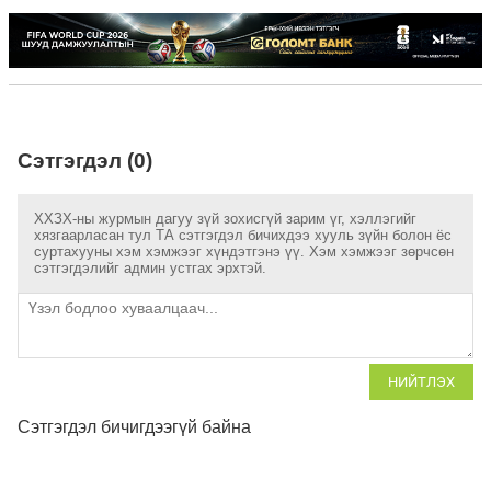
Сэтгэгдэл (0)
ХХЗХ-ны журмын дагуу зүй зохисгүй зарим үг, хэллэгийг
хязгаарласан тул ТА сэтгэгдэл бичихдээ хууль зүйн болон ёс
суртахууны хэм хэмжээг хүндэтгэнэ үү. Хэм хэмжээг зөрчсөн
сэтгэгдэлийг админ устгах эрхтэй.
НИЙТЛЭХ
Сэтгэгдэл бичигдээгүй байна