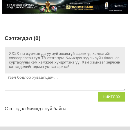
Сэтгэгдэл (0)
ХХЗХ-ны журмын дагуу зүй зохисгүй зарим үг, хэллэгийг
хязгаарласан тул ТА сэтгэгдэл бичихдээ хууль зүйн болон ёс
суртахууны хэм хэмжээг хүндэтгэнэ үү. Хэм хэмжээг зөрчсөн
сэтгэгдэлийг админ устгах эрхтэй.
НИЙТЛЭХ
Сэтгэгдэл бичигдээгүй байна