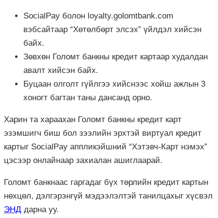
SocialPay болон loyalty.golomtbank.com
вэбсайтаар “Хөтөлбөрт элсэх” үйлдэл хийсэн
байх.
Зөвхөн Голомт банкны кредит картаар худалдан
авалт хийсэн байх.
Буцаан олголт гүйлгээ хийснээс хойш ажлын 3
хоногт багтан таны дансанд орно.
Харин та хараахан Голомт банкны кредит карт
эзэмшигч биш бол зээлийн эрхтэй виртуал кредит
картыг SocialPay аппликэйшний “Хэтэвч-Карт нэмэх”
цэсээр онлайнаар захиалан ашиглаарай.
Голомт банкнаас гаргадаг бүх төрлийн кредит картын
нөхцөл, дэлгэрэнгүй мэдээлэлтэй танилцахыг хүсвэл
ЭНД
дарна уу.