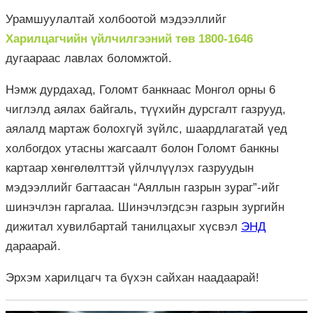
Урамшуулалтай холбоотой мэдээллийг
Харилцагчийн үйлчилгээний төв 1800-1646
дугаараас лавлах боломжтой.
Нэмж дурдахад, Голомт банкнаас Монгол орны 6
чиглэлд аялах байгаль, түүхийн дурсгалт газрууд,
аялалд мартаж болохгүй зүйлс, шаардлагатай үед
холбогдох утасны жагсаалт болон Голомт банкны
картаар хөнгөлөлттэй үйлчлүүлэх газруудын
мэдээллийг багтаасан “Аяллын газрын зураг”-ийг
шинэчлэн гаргалаа. Шинэчлэгдсэн газрын зургийн
дижитал хувилбартай танилцахыг хүсвэл
ЭНД
дараарай.
Эрхэм харилцагч та бүхэн сайхан наадаарай!