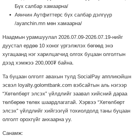
Бүх салбар хамаарна/
Аянчин Аутфиттерс бүх салбар дэлгүүр
/ayanchin.mn мөн хамаарна/
Наадмын урамшуулал 2026.07.09-2026.07.19-нийг
дуустал ердөө 10 хоног үргэлжлэх бөгөөд энэ
хугацаанд нэг харилцагчид олгох буцаан олголтын
дээд хэмжээ 200,000₮ байна.
Та буцаан олголт авахын тулд SocialPay аппликэйшн
эсвэл loyalty.golomtbank.com вэбсайтын аль нэгээр
“Хөтөлбөрт элсэх” үйлдлийг заавал хийсний дараа
төлбөрөө төлөх шаардлагатай. Хэрвээ “Хөтөлбөрт
элсэх” үйлдлийг хийгээгүй тохиолдолд таны буцаан
олголт орохгүйг анхаарна уу.
Санамж: