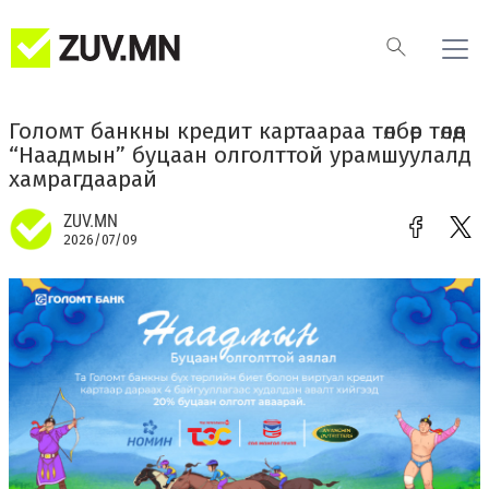
Голомт банкны кредит картаараа төлбөр төлөөд
“Наадмын” буцаан олголттой урамшуулалд
хамрагдаарай
ZUV.MN
2026/07/09