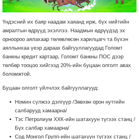
Үндэсний их баяр наадам хаяанд ирж, бүх нийтийн
амралтын өдрүүд эхэллээ. Наадмын өдрүүдэд эх
орноороо аялахаар төлөвлөсөн харилцагч та бүхэн
аяллынхаа үеэр дараах байгууллагуудад Голомт
банкны кредит картаар, Голомт банкны ПОС дээр
төлбөр тооцоо хийгээд 20%-ийн буцаан олголт авах
боломжтой.
Буцаан олголт үйлчлэх байгууллагууд:
Номин сүлжээ дэлгүүр /Зөвхөн орон нутгийн
салбарууд хамаарна/
Тэс Петролиум ХХК-ийн шатахуун түгээх станц /
Бүх салбар хамаарна/
Сод Монгол Групп-ийн шатахуун түгээх станц /