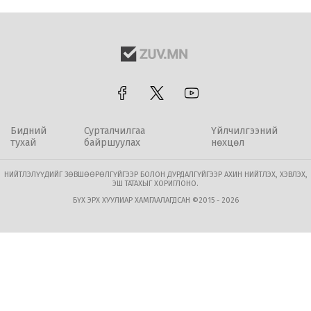
Бидний
Сурталчилгаа
Үйлчилгээний
тухай
байршуулах
нөхцөл
НИЙТЛЭЛҮҮДИЙГ ЗӨВШӨӨРӨЛГҮЙГЭЭР БОЛОН ДУРДАЛГҮЙГЭЭР АХИН НИЙТЛЭХ, ХЭВЛЭХ,
ЭШ ТАТАХЫГ ХОРИГЛОНО.
БҮХ ЭРХ ХУУЛИАР ХАМГААЛАГДСАН ©2015 - 2026