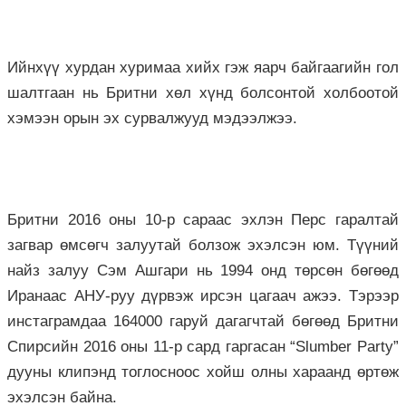
Ийнхүү хурдан хуримаа хийх гэж яарч байгаагийн гол
шалтгаан нь Бритни хөл хүнд болсонтой холбоотой
хэмээн орын эх сурвалжууд мэдээлжээ.
Бритни 2016 оны 10-р сараас эхлэн Перс гаралтай
загвар өмсөгч залуутай болзож эхэлсэн юм. Түүний
найз залуу Сэм Ашгари нь 1994 онд төрсөн бөгөөд
Иранаас АНУ-руу дүрвэж ирсэн цагаач ажээ. Тэрээр
инстаграмдаа 164000 гаруй дагагчтай бөгөөд Бритни
Спирсийн 2016 оны 11-р сард гаргасан “Slumber Party”
дууны клипэнд тоглосноос хойш олны хараанд өртөж
эхэлсэн байна.