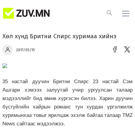
Хөл хүнд Бритни Спирс хуримаа хийнэ
2017/05/15
35 настай дуучин Бритни Спирс 23 настай Сэм
Ашгари хэмээх залуутай учир ургуулсан талаар
мэдээллийг бид өмнө хүргэсэн билээ. Харин дуучин
бүсгүйгийн хайрын романс тун хурдан үргэлжилж
хуримынхаа товыг ярилцаж эхэлж байгаа талаар TMZ
News сайтаас мэдээлжээ.