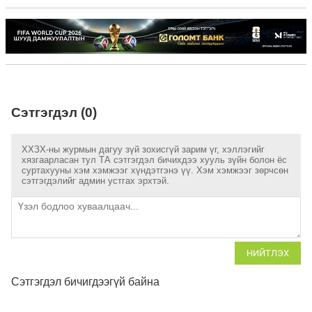
Сэтгэгдэл (0)
ХХЗХ-ны журмын дагуу зүй зохисгүй зарим үг, хэллэгийг
хязгаарласан тул ТА сэтгэгдэл бичихдээ хууль зүйн болон ёс
суртахууны хэм хэмжээг хүндэтгэнэ үү. Хэм хэмжээг зөрчсөн
сэтгэгдэлийг админ устгах эрхтэй.
НИЙТЛЭХ
Сэтгэгдэл бичигдээгүй байна