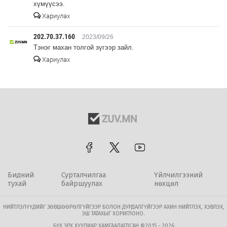
хүмүүсээ.
Хариулах
202.70.37.160
2023/09/26
Тэнэг махан толгой зүгээр зайл.
Хариулах
Бидний
Сурталчилгаа
Үйлчилгээний
тухай
байршуулах
нөхцөл
НИЙТЛЭЛҮҮДИЙГ ЗӨВШӨӨРӨЛГҮЙГЭЭР БОЛОН ДУРДАЛГҮЙГЭЭР АХИН НИЙТЛЭХ, ХЭВЛЭХ,
ЭШ ТАТАХЫГ ХОРИГЛОНО.
БҮХ ЭРХ ХУУЛИАР ХАМГААЛАГДСАН ©2015 - 2026