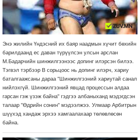
Энэ жилийн Үндэсний их баяр наадмын хүчит бөхийн
барилдаанд ес даван түрүүлсэн улсын арслан
М.Бадарчийн шинжилгээнээс допинг илэрсэн билээ.
Тэгвэл тэрбээр
В сорьцоос нь допинг илэрч, хариу
баталгаажсаны дараа "Шинжилгээний хариутай санал
нийлэхгүй. Шинжилгээний явцад процессын алдаа
гарсан гэж үзэж байна" гэдгээ албаныханд мэдэгдсэн
талаар "Өдрийн сонин" мэдээлжээ. Улмаар Арбитрын
шүүхэд хандаж эрхээ хамгаалахаар төлөвлөсөн
байна.