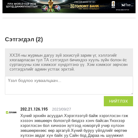
Сэтгэгдэл (2)
ХХЗХ-ны журмын дагуу зүй зохисгүй зарим үг, хэллэгийг
хязгаарласан тул ТА сэтгэгдэл бичихдээ хууль зүйн болон ёс
суртахууны хэм хэмжээг хүндэтгэнэ үү. Хэм хэмжээг зөрчсөн
сэтгэгдэлийг админ устгах эрхтэй.
НИЙТЛЭХ
202.21.126.195
2023/09/27
Хүний эрхийн асуудал.Хэрэглээгүй байж хэрэглэсэн гэж
хэзээч зөвшөөрч болохгүй биздээ хэнч байсан.Үнэхээр
хэрэглэсэн бол хичнээн зүтгээд нэмэргүй учир хүлээн
зөвшөөрөхөөс өөр аргагүй.Хүний буруу үйлдлийг өөртөө
хүлээн авдаг хүн байх уу.Сайн бод.Дараа нь шүүмжил