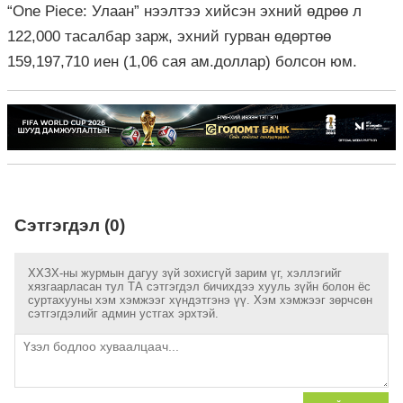
“One Piece: Улаан” нээлтээ хийсэн эхний өдрөө л
122,000 тасалбар зарж, эхний гурван өдөртөө
159,197,710 иен (1,06 сая ам.доллар) болсон юм.
Сэтгэгдэл (0)
ХХЗХ-ны журмын дагуу зүй зохисгүй зарим үг, хэллэгийг
хязгаарласан тул ТА сэтгэгдэл бичихдээ хууль зүйн болон ёс
суртахууны хэм хэмжээг хүндэтгэнэ үү. Хэм хэмжээг зөрчсөн
сэтгэгдэлийг админ устгах эрхтэй.