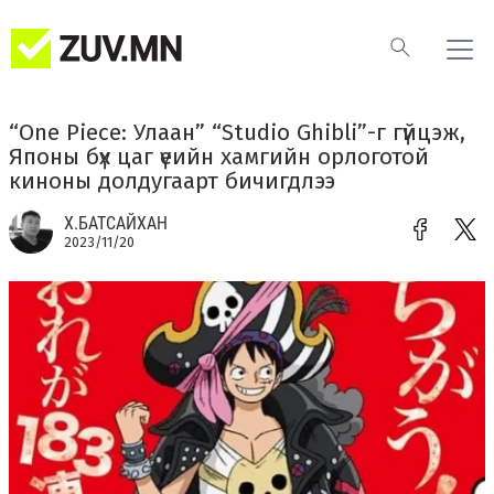
“One Piece: Улаан” “Studio Ghibli”-г гүйцэж,
Японы бүх цаг үеийн хамгийн орлоготой
киноны долдугаарт бичигдлээ
Х.БАТСАЙХАН
2023/11/20