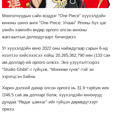
Монголчуудын сайн мэддэг “One Piece” хүүхэлдэйн
киноны шинэ анги “One Piece: Улаан” Японы бүх цаг
үеийн хамгийн өндөр орлого олсон киноны
жагсаалтын
долоодугаарт
бичигджээ.
Уг хүүхэлдэйн кино 2022 оны наймдугаар сарын 6-
нд
нээлтээ хийснээсээ хойш 20,265,362,790
иен
(133 сая
ам.доллар)-ий орлого олжээ. Энэ үзүүлэлтээрээ
“Studio Ghibli”-г гүйцэж, “
Мононке
гүнж”-
тэй
эн
зэрэгцсэн байна.
Харин дэлхий даяар олсон орлого нь 31.9 тэрбум иен
/246.5 сая ам.доллар/ болж, хүүхэлдэйн кинонууд
дундаа “Явдаг цамхаг”-ийг гүйцэн дөрөвдүгээрт
оржээ.