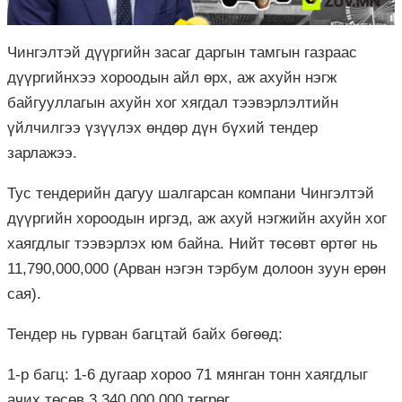
Чингэлтэй дүүргийн засаг даргын тамгын газраас
дүүргийнхээ хороодын айл өрх, аж ахуйн нэгж
байгууллагын ахуйн хог хягдал тээвэрлэлтийн
үйлчилгээ үзүүлэх өндөр дүн бүхий тендер
зарлажээ.
Тус тендерийн дагуу шалгарсан компани Чингэлтэй
дүүргийн хороодын иргэд, аж ахуй нэгжийн ахуйн хог
хаягдлыг тээвэрлэх юм байна. Нийт төсөвт өртөг нь
11,790,000,000 (Арван нэгэн тэрбум долоон зуун ерөн
сая).
Тендер нь гурван багцтай байх бөгөөд:
1-р багц: 1-6 дугаар хороо 71 мянган тонн хаягдлыг
ачих төсөв 3,340,000,000 төгрөг