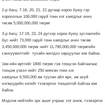
2-р багц: 7-16, 20, 21, 22 дугаар хороо буюу гэр
хорооллын 106,000 гаруй тонн хог хаягдлыг ачих
төсөв 5,000,000,000 төгрөг
3-р багц: 17-19, 23, 24 дүгээр хороо буюу зуслангийн
бүс нийт 73,000 гаруй тонн хаягдлыг ачих төсөв
3,450,000,000 төгрөг нийт 11,790,000,000 төгрөгийн
санхүүжилтийг тухайн жилдээ зарцуулах юм байна.
1км-ийн өртгийг 1800 төгрөг гэж тооцсон байгаагаас
тооцож үзвэл нийт 250 мянган тонн хог
хаягдлыг 6,550,000 км туулан айл өрх, аж ахуй
нэгжүүдийн хогийг тээвэрлэх тооцоотой байгаа юм
байна.
Мэдээж нийтийн эрх ашиг учраас хог ачиж, тээвэрлэх