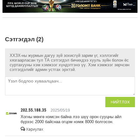
Сэтгэгдэл (2)
ХХЗХ-ны журмын дагуу зүй зохисгүй зарим үг, хэллэгийг
хязгаарласан тул ТА сэтгэгдэл бичихдээ хууль зүйн болон ёс
суртахууны хэм хэмжээг хүндэтгэнэ үү. Хэм хэмжээг зөрчсөн
сэтгэгдэлийг админ устгах эрхтэй.
НИЙТЛЭХ
202.55.188.35
2025/05/19
Хогны мөнгө нэмсэн байна лээ шүү орон сууцны айл
бүрээс 2000 байснаа огцом нэмж 8000 болгосон.
Хариулах