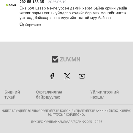
202.55.188.35
2025/05/19
Энэ бол цэвэр мөнгө үрсэн дэмий хэрэг байна орчин үеийн
жижиг оврын хогны үйлдвэр хэдийг барьчих мөнгийг ингэж
устгаад байхаар энэ залуугийн толгой муу байнаа.
Хариулах
Бидний
Сурталчилгаа
Үйлчилгээний
тухай
байршуулах
нөхцөл
НИЙТЛЭЛҮҮДИЙГ ЗӨВШӨӨРӨЛГҮЙГЭЭР БОЛОН ДУРДАЛГҮЙГЭЭР АХИН НИЙТЛЭХ, ХЭВЛЭХ,
ЭШ ТАТАХЫГ ХОРИГЛОНО.
БҮХ ЭРХ ХУУЛИАР ХАМГААЛАГДСАН ©2015 - 2026