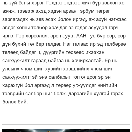
нь зүй ёсны хэрэг. Гэхдээ эндээс жил бүр зөвхөн хог
ажиж, тээвэрлэхэд хэдэн арван тэрбум төгрөг
зарлагадах нь зөв эсэх болон иргэд, аж ахуй нэгжээс
авдаг хогны төлбөр хаачдаг вэ гэдэг асуудал гарч
ирнэ. Гэр хороолол, орон сууц, ААН тус бүр өөр, өөр
дүн бүхий төлбөр төлдөг. Нэг талаас иргэд төлбөрөө
төлөөд байдаг ч, дүүргийн төсвөөс ихээхэн
санхүүжилт гараад байгаа нь хачирхалтай. Ер нь
улсынх ч юм шиг, хувийн хэвшлийнх ч юм шиг
санхүүжилттэй энэ салбарыг тогтолцоог эргэн
харахгүй бол эргээд л төрөөр угжуулдаг нийтийн
тээврийн салбар шиг болж, дараагийн хулгай гарах
болох бий.