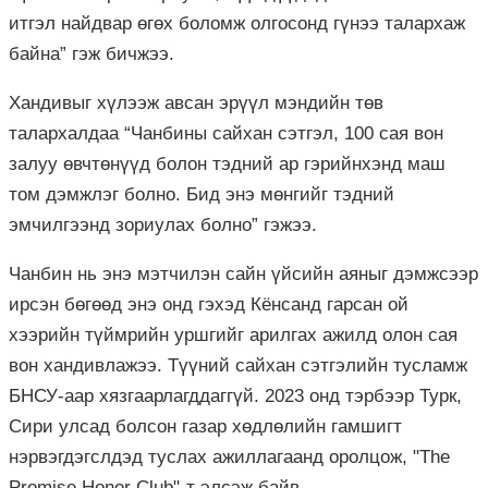
итгэл найдвар өгөх боломж олгосонд гүнээ талархаж
байна” гэж бичжээ.
Хандивыг хүлээж авсан эрүүл мэндийн төв
талархалдаа “Чанбины сайхан сэтгэл, 100 сая вон
залуу өвчтөнүүд болон тэдний ар гэрийнхэнд маш
том дэмжлэг болно. Бид энэ мөнгийг тэдний
эмчилгээнд зориулах болно” гэжээ.
Чанбин нь энэ мэтчилэн сайн үйсийн аяныг дэмжсээр
ирсэн бөгөөд энэ онд гэхэд Кёнсанд гарсан ой
хээрийн түймрийн уршгийг арилгах ажилд олон сая
вон хандивлажээ. Түүний сайхан сэтгэлийн тусламж
БНСУ-аар хязгаарлагддаггүй. 2023 онд тэрбээр Турк,
Сири улсад болсон газар хөдлөлийн гамшигт
нэрвэгдэгслдэд туслах ажиллагаанд оролцож, "The
Promise Honor Club"-т элсэж байв.