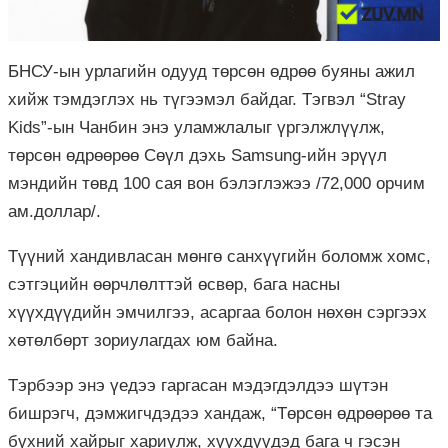
БНСУ-ын урлагийн одууд төрсөн өдрөө буяны ажил
хийж тэмдэглэх нь түгээмэл байдаг. Тэгвэл “Stray
Kids”-ын Чанбин энэ уламжлалыг үргэлжлүүлж,
төрсөн өдрөөрөө Сөүл дэхь Samsung-ийн эрүүл
мэндийн төвд 100 сая вон бэлэглэжээ /72,000 орчим
ам.доллар/.
Түүний хандивласан мөнгө санхүүгийн боломж хомс,
сэтгэцийн өөрчлөлттэй өсвөр, бага насны
хүүхдүүдийн эмчилгээ, асаргаа болон нөхөн сэргээх
хөтөлбөрт зориулагдах юм байна.
Тэрбээр энэ үедээ гаргасан мэдэгдэлдээ шүтэн
бишрэгч, дэмжигчдэдээ хандаж, “Төрсөн өдрөөрөө та
бүхний хайрыг хариулж, хүүхдүүдэд бага ч гэсэн