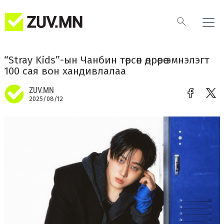
“Stray Kids”-ын Чанбин төрсөн өдрөөрөө эмнэлэгт
100 сая вон хандивлалаа
ZUV.MN
2025/08/12