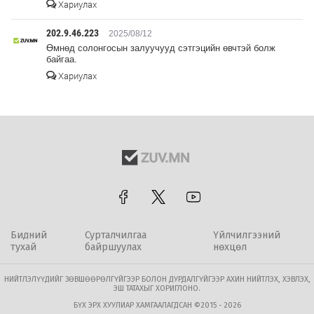
Хариулах
202.9.46.223
2025/08/12
Өмнөд солонгосын залуучууд сэтгэцийн өвчтэй болж
байгаа.
Хариулах
Бидний
Сурталчилгаа
Үйлчилгээний
тухай
байршуулах
нөхцөл
НИЙТЛЭЛҮҮДИЙГ ЗӨВШӨӨРӨЛГҮЙГЭЭР БОЛОН ДУРДАЛГҮЙГЭЭР АХИН НИЙТЛЭХ, ХЭВЛЭХ,
ЭШ ТАТАХЫГ ХОРИГЛОНО.
БҮХ ЭРХ ХУУЛИАР ХАМГААЛАГДСАН ©2015 - 2026