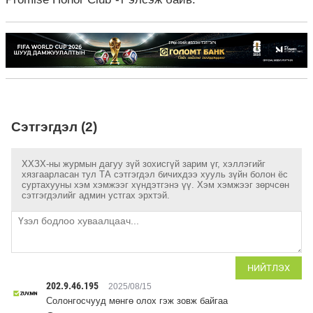
Сэтгэгдэл (2)
ХХЗХ-ны журмын дагуу зүй зохисгүй зарим үг, хэллэгийг
хязгаарласан тул ТА сэтгэгдэл бичихдээ хууль зүйн болон ёс
суртахууны хэм хэмжээг хүндэтгэнэ үү. Хэм хэмжээг зөрчсөн
сэтгэгдэлийг админ устгах эрхтэй.
НИЙТЛЭХ
202.9.46.195
2025/08/15
Солонгосчууд мөнгө олох гэж зовж байгаа